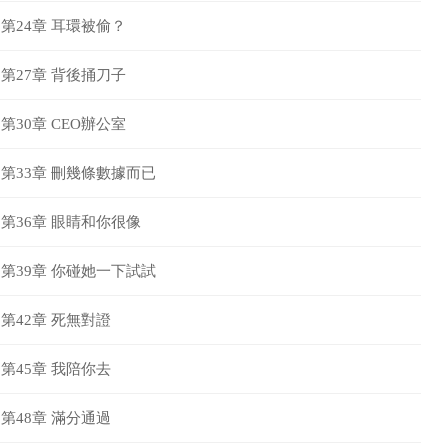
第24章 耳環被偷？
第27章 背後捅刀子
第30章 CEO辦公室
第33章 刪幾條數據而已
第36章 眼睛和你很像
第39章 你碰她一下試試
第42章 死無對證
第45章 我陪你去
第48章 滿分通過