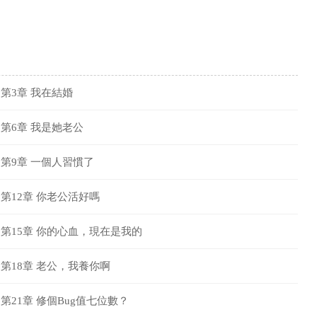
第3章 我在結婚
第6章 我是她老公
第9章 一個人習慣了
第12章 你老公活好嗎
第15章 你的心血，現在是我的
第18章 老公，我養你啊
第21章 修個Bug值七位數？