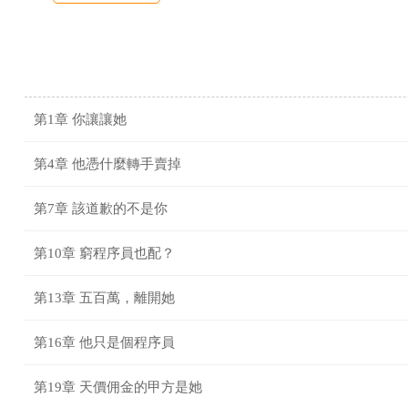
第1章 你讓讓她
第4章 他憑什麼轉手賣掉
第7章 該道歉的不是你
第10章 窮程序員也配？
第13章 五百萬，離開她
第16章 他只是個程序員
第19章 天價佣金的甲方是她