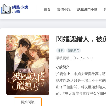
首頁
言情小說
總裁豪門小說
閃婚認錯人，被
連載
總裁豪門
最後更新：
2026-07-10
小說簡介
拍賣會上，未婚夫豪擲千萬，將
她本以為這只是一場互不干涉的
出了千億財閥、科技巨頭創始人
的。”男人眼底是蓄謀已久的闇
開始閱讀