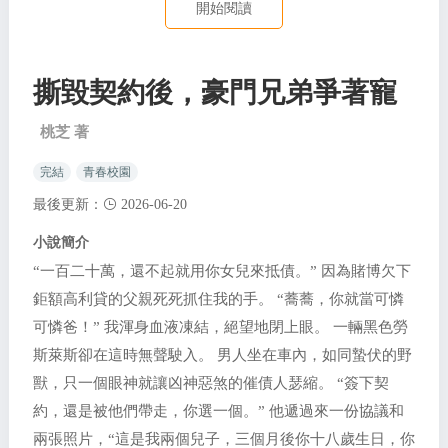
開始閱讀
撕毀契約後，豪門兄弟爭著寵
桃芝 著
完結
青春校園
最後更新：
2026-06-20
小說簡介
“一百二十萬，還不起就用你女兒來抵債。” 因為賭博欠下
鉅額高利貸的父親死死抓住我的手。 “蕎蕎，你就當可憐
可憐爸！” 我渾身血液凍結，絕望地閉上眼。 一輛黑色勞
斯萊斯卻在這時無聲駛入。 男人坐在車內，如同蟄伏的野
獸，只一個眼神就讓凶神惡煞的催債人瑟縮。 “簽下契
約，還是被他們帶走，你選一個。” 他遞過來一份協議和
兩張照片，“這是我兩個兒子，三個月後你十八歲生日，你