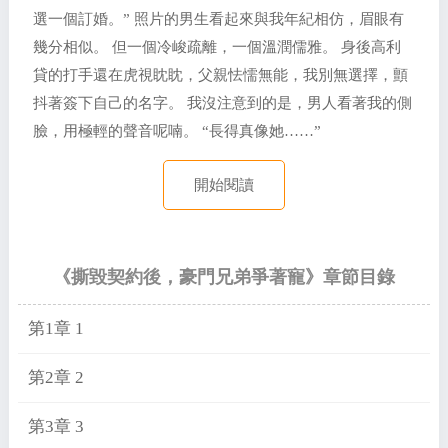
選一個訂婚。” 照片的男生看起來與我年紀相仿，眉眼有
幾分相似。 但一個冷峻疏離，一個溫潤儒雅。 身後高利
貸的打手還在虎視眈眈，父親怯懦無能，我別無選擇，顫
抖著簽下自己的名字。 我沒注意到的是，男人看著我的側
臉，用極輕的聲音呢喃。 “長得真像她……”
開始閱讀
《撕毀契約後，豪門兄弟爭著寵》章節目錄
第1章 1
第2章 2
第3章 3