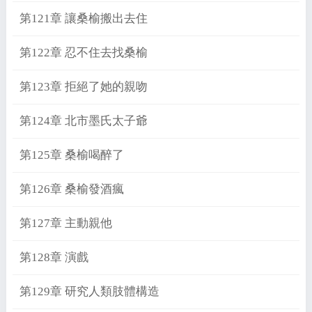
第121章 讓桑榆搬出去住
第122章 忍不住去找桑榆
第123章 拒絕了她的親吻
第124章 北市墨氏太子爺
第125章 桑榆喝醉了
第126章 桑榆發酒瘋
第127章 主動親他
第128章 演戲
第129章 研究人類肢體構造