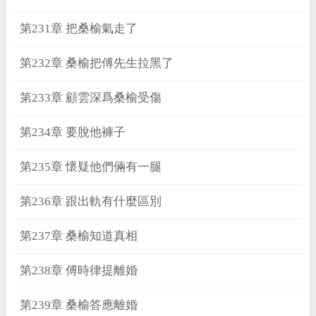
第231章 把桑榆氣走了
第232章 桑榆把傅先生拉黑了
第233章 顧雲深爲桑榆受傷
第234章 要脫他褲子
第235章 懷疑他們倆有一腿
第236章 跟出軌有什麼區別
第237章 桑榆知道真相
第238章 傅時律提離婚
第239章 桑榆答應離婚