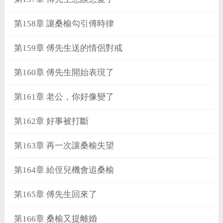
第158章 讓桑榆勾引傅時律
第159章 傅先生送的情侶對戒
第160章 傅先生開始表現了
第161章 老公，你好像變了
第162章 好事被打斷
第163章 再一次讓桑榆失望
第164章 給侄兒機會追桑榆
第165章 傅先生回來了
第166章 桑榆又提離婚