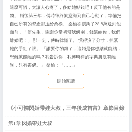
這麼可憐，太讓人心疼了，多給她點錢吧！反正他有的是
錢。 婚後第三年，傅時律終於意識到自己心動了，準備把
自己所有的資產都送給桑榆。 桑榆卻攢夠了28.8萬送到他
面前，「傅先生，謝謝你當初幫我解圍，錢還給你，我們
離婚吧！」 那一刻，傅時律慌了。 慌得沒了分寸，抓緊
她的手紅了眼。 「誰要你的錢了，這婚是你想結就能結，
想離就能離的嗎？我告訴你，我傅時律的字典裏沒有離
異，只有喪偶。」 桑榆：「……」
開始閱讀
《小可憐閃婚帶娃大叔，三年後成首富》章節目錄
第1章 閃婚帶娃大叔