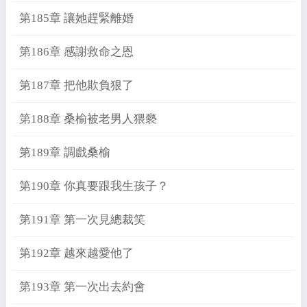
第185章 讓她趕緊離婚
第186章 感謝救命之恩
第187章 把他欺負狠了
第188章 桑榆被老男人猥褻
第189章 調戲桑榆
第190章 你真要跟我生孩子？
第191章 第一次見總裁笑
第192章 越來越愛他了
第193章 第一次出去約會