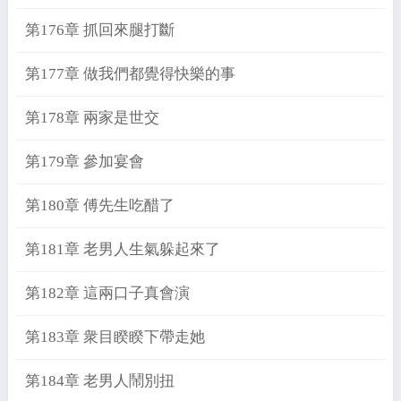
第176章 抓回來腿打斷
第177章 做我們都覺得快樂的事
第178章 兩家是世交
第179章 參加宴會
第180章 傅先生吃醋了
第181章 老男人生氣躲起來了
第182章 這兩口子真會演
第183章 衆目睽睽下帶走她
第184章 老男人鬧別扭