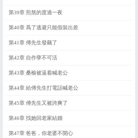
第39章 煎熬的度過一夜
第40章 爲了逃避只能假裝出差
第41章 傅先生發飆了
第42章 自作孽不可活
第43章 桑榆被逼着喊老公
第44章 給傅先生打電話喊老公
第45章 傅先生又被誇爽了
第46章 找她回老家結婚
第47章 爸爸，你老婆不開心