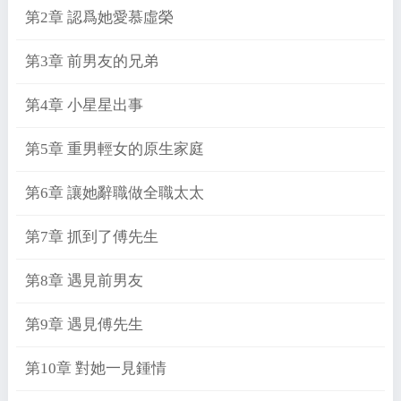
第2章 認爲她愛慕虛榮
第3章 前男友的兄弟
第4章 小星星出事
第5章 重男輕女的原生家庭
第6章 讓她辭職做全職太太
第7章 抓到了傅先生
第8章 遇見前男友
第9章 遇見傅先生
第10章 對她一見鍾情