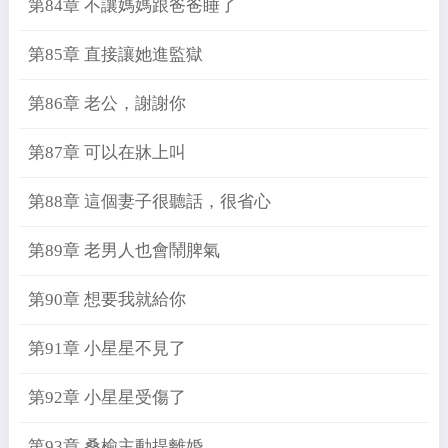
第84章 不讓媽媽跟爸爸睡了
第85章 直接讓她進監獄
第86章 老公，謝謝你
第87章 可以在牀上叫
第88章 這個妻子很聽話，很省心
第89章 老男人也會鬧脾氣
第90章 想要我就給你
第91章 小星星不見了
第92章 小星星受傷了
第93章 桑榆主動提離婚