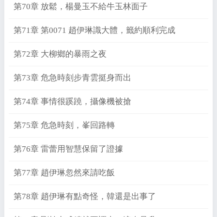
第70章 放鬆，楊曼玉不給牛玉林面子
第71章 第0071 趙伊琳識大體，籤約順利完成
第72章 大柳鄉的暴雨之夜
第73章 危急時刻步青雲挺身而出
第74章 事情很蹊蹺，攝像機被搶
第75章 危急時刻，峯回路轉
第76章 雷蕾用智慧保留了證據
第77章 趙伊琳忽然來請吃飯
第78章 趙伊琳有點奇怪，韓還是出事了