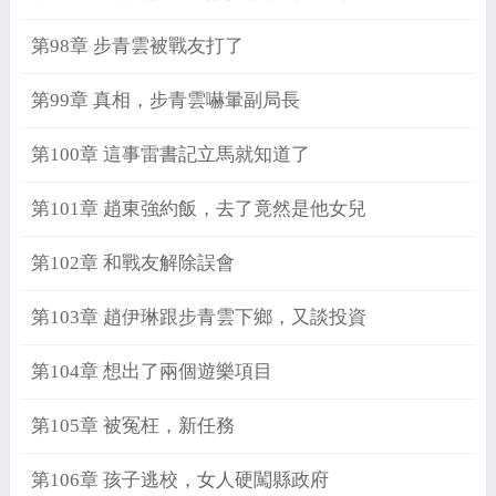
第98章 步青雲被戰友打了
第99章 真相，步青雲嚇暈副局長
第100章 這事雷書記立馬就知道了
第101章 趙東強約飯，去了竟然是他女兒
第102章 和戰友解除誤會
第103章 趙伊琳跟步青雲下鄉，又談投資
第104章 想出了兩個遊樂項目
第105章 被冤枉，新任務
第106章 孩子逃校，女人硬闖縣政府