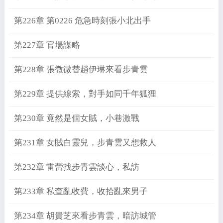
第226章 第0226 危急時刻張小北出手
第227章 官場謀略
第228章 張微微替趙伊琳來看步青雲
第229章 提供線索，對手如同千年狐狸
第230章 竟然是個女賊，小巷激戰
第231章 女賊白靈兒，步青雲又想救人
第232章 雷蕾找步青雲談心，私訪
第233章 私查亂收費，收拾亂來男子
第234章 胡貴芝來看步青雲，暗訪城管