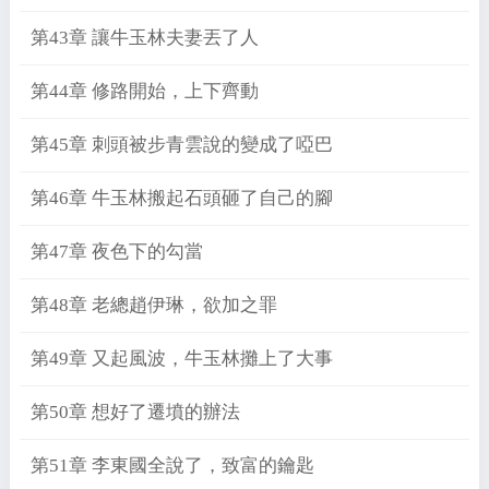
第43章 讓牛玉林夫妻丟了人
第44章 修路開始，上下齊動
第45章 刺頭被步青雲說的變成了啞巴
第46章 牛玉林搬起石頭砸了自己的腳
第47章 夜色下的勾當
第48章 老總趙伊琳，欲加之罪
第49章 又起風波，牛玉林攤上了大事
第50章 想好了遷墳的辦法
第51章 李東國全說了，致富的鑰匙