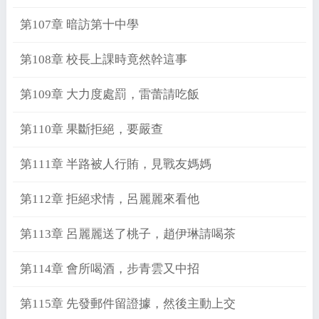
第107章 暗訪第十中學
第108章 校長上課時竟然幹這事
第109章 大力度處罰，雷蕾請吃飯
第110章 果斷拒絕，要嚴查
第111章 半路被人行賄，見戰友媽媽
第112章 拒絕求情，呂麗麗來看他
第113章 呂麗麗送了桃子，趙伊琳請喝茶
第114章 會所喝酒，步青雲又中招
第115章 先發郵件留證據，然後主動上交