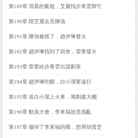
第189章 清晨的尷尬，艾麗找步青雲幫忙
第190章 陪艾麗去見陳強
第191章 陳強被抓了，趙伊琳發火
第192章 趙伊琳找到了宿舍，雷蕾發火
第193章 雷蕾給步青雲出謀劃策
第194章 趙伊琳吃醋，白小潔要遠行
第195章 送白小潔上火車，籌劃建大棚
第196章 動員大會，李來福故意搗亂
第197章 撤掉了李來福的職，想用胡貴芝