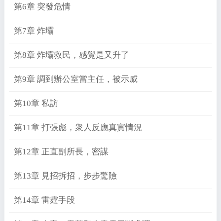
第6章 突發危情
第7章 炸壩
第8章 炸壩救民，感覺是又升了
第9章 調到辦公室當主任，被示威
第10章 私訪
第11章 打張彪，衆人反應真實情況
第12章 正直副所長，密謀
第13章 見招拆招，步步驚險
第14章 雷霆手段