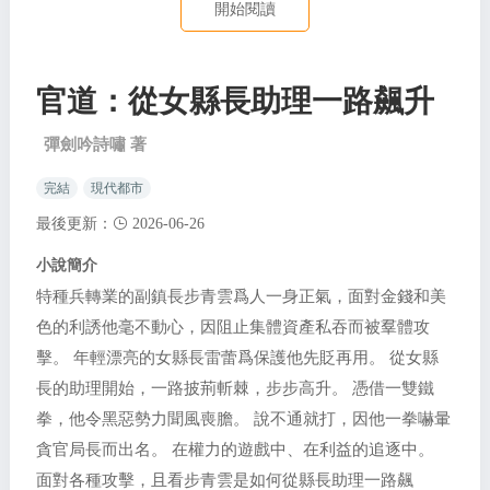
開始閱讀
官道：從女縣長助理一路飆升
彈劍吟詩嘯 著
完結
現代都市
最後更新：
2026-06-26
小說簡介
特種兵轉業的副鎮長步青雲爲人一身正氣，面對金錢和美
色的利誘他毫不動心，因阻止集體資產私吞而被羣體攻
擊。 年輕漂亮的女縣長雷蕾爲保護他先貶再用。 從女縣
長的助理開始，一路披荊斬棘，步步高升。 憑借一雙鐵
拳，他令黑惡勢力聞風喪膽。 說不通就打，因他一拳嚇暈
貪官局長而出名。 在權力的遊戲中、在利益的追逐中。
面對各種攻擊，且看步青雲是如何從縣長助理一路飆