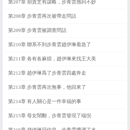
第207章 胡貴芝有謀略，步青雲感到不妙
第208章 步青雲再次被帶走問話
第209章 步青雲被調查問話
第210章 聯系不到步青雲趙伊琳着急了
第211章 各有各麻煩，趙伊琳來找王大美
第212章 趙伊琳爲了步青雲四處奔走
第213章 步青雲再次無事，他回來了
第214章 有人關心是一件幸福的事
第215章 母女鬧翻，步青雲發現了端倪
第216章 趙伊琳回信息，步青雲攪渾了水