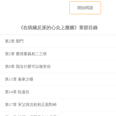
開始閱讀
《在病嬌反派的心尖上撒糖》章節目錄
第2章 開門
第5章 重情重義初二三班
第8章 我沒什麼可以報答你
第11章 秦家少爺
第14章 阮嘉欣
第17章 宋父與沈初初正面對峙