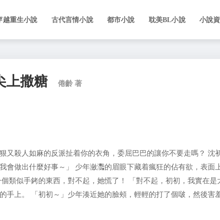
穿越重生小說
古代言情小說
都市小說
耽美BL小說
小說
尖上撒糖
倦齡 著
狠又殺人如麻的反派扯着你的衣角，委屈巴巴的讓你不要走嗎？ 沈
我會做出什麼好事～」 少年瀲灩的眉眼下藏着瘋狂的佔有欲，表面
一個類似手銬的東西，對不起，她慌了！ 「對不起，初初，我實在是
的手上。 「初初～」少年湊近她的臉頰，輕輕的打了個啵，然後害羞