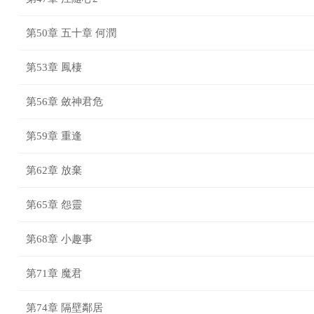
第50章 五十章 何潤
第53章 鳳棲
第56章 斂神君危
第59章 重逢
第62章 放棄
第65章 怨靈
第68章 小趣事
第71章 魔君
第74章 隔壁鄰居