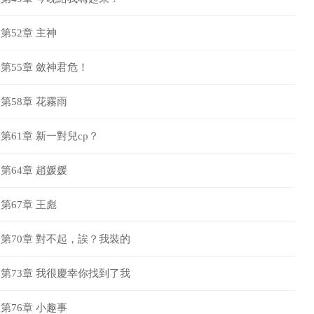
第52章 主神
第55章 斂神君危！
第58章 花霧雨
第61章 新一對兒cp？
第64章 趙媛媛
第67章 王彪
第70章 對不起，誒？我裝的
第73章 我很慶幸你找到了我
第76章 小趣事