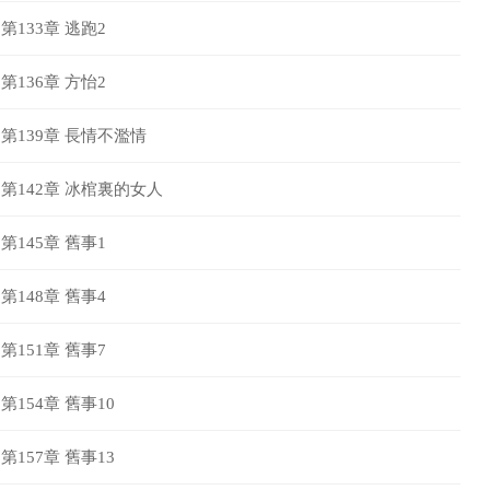
第133章 逃跑2
第136章 方怡2
第139章 長情不濫情
第142章 冰棺裏的女人
第145章 舊事1
第148章 舊事4
第151章 舊事7
第154章 舊事10
第157章 舊事13