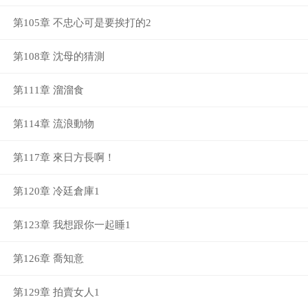
第105章 不忠心可是要挨打的2
第108章 沈母的猜測
第111章 溜溜食
第114章 流浪動物
第117章 來日方長啊！
第120章 冷廷倉庫1
第123章 我想跟你一起睡1
第126章 喬知意
第129章 拍賣女人1