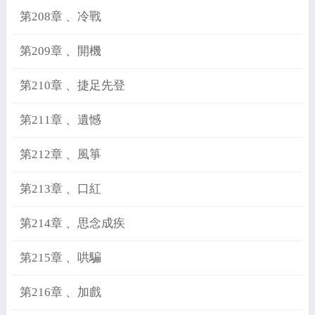
第208章 、冷戰
第209章 、開機
第210章 、捷足先登
第211章 、遺憾
第212章 、風箏
第213章 、口紅
第214章 、思念成疾
第215章 、哄騙
第216章 、加戲