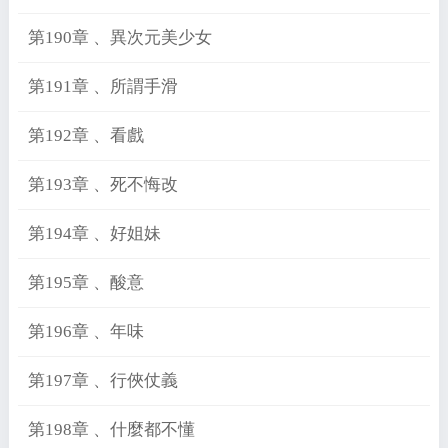
第190章 、異次元美少女
第191章 、所謂手滑
第192章 、看戲
第193章 、死不悔改
第194章 、好姐妹
第195章 、酸意
第196章 、年味
第197章 、行俠仗義
第198章 、什麼都不懂