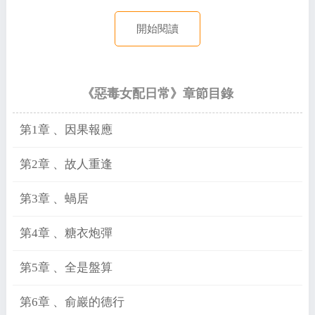
開始閱讀
《惡毒女配日常》章節目錄
第1章 、因果報應
第2章 、故人重逢
第3章 、蝸居
第4章 、糖衣炮彈
第5章 、全是盤算
第6章 、俞巖的德行