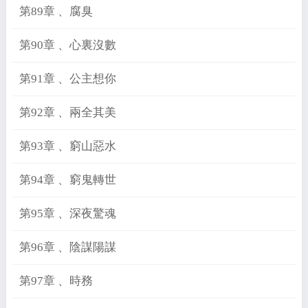
第89章 、腐臭
第90章 、心裏沒數
第91章 、公主想你
第92章 、兩全其美
第93章 、窮山惡水
第94章 、窮鬼轉世
第95章 、深夜驚魂
第96章 、陰謀陽謀
第97章 、時務