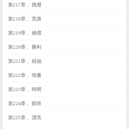
第217章 、挑撥
第218章 、荒唐
第219章 、補償
第220章 、勝利
第221章 、祝福
第222章 、情書
第223章 、時間
第224章 、探班
第225章 、漂亮