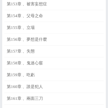
第153章 、被害妄想症
第154章 、父母之命
第155章 、立場
第156章 、夢想是什麼
第157章 、失態
第158章 、鬼迷心竅
第159章 、吃虧
第160章 、誰是犯人
第161章 、兩面三刀