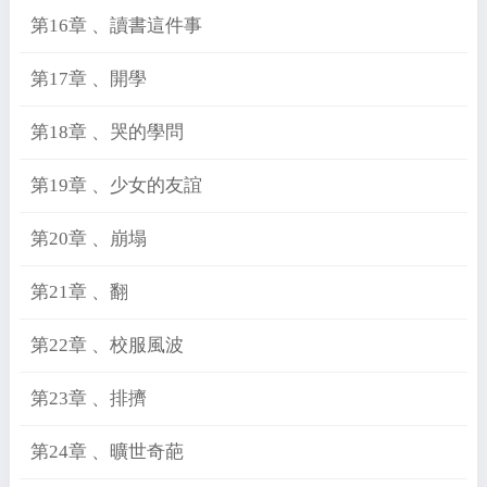
第16章 、讀書這件事
第17章 、開學
第18章 、哭的學問
第19章 、少女的友誼
第20章 、崩塌
第21章 、翻
第22章 、校服風波
第23章 、排擠
第24章 、曠世奇葩