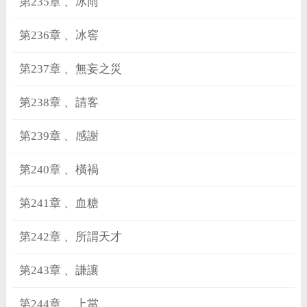
第235章 、冰雨
第236章 、冰窖
第237章 、無妄之災
第238章 、請客
第239章 、感謝
第240章 、橫禍
第241章 、血糖
第242章 、所謂天才
第243章 、謙讓
第244章 、上當