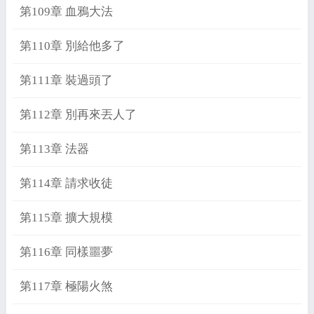
第109章 血鴉大法
第110章 別給他多了
第111章 裝過頭了
第112章 別再來丟人了
第113章 法器
第114章 請求收徒
第115章 擴大規模
第116章 同樣噩夢
第117章 極陽火煞