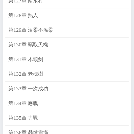
第127章 南水村
第128章 熟人
第129章 溫柔不溫柔
第130章 竊取天機
第131章 木頭劍
第132章 老槐樹
第133章 一次成功
第134章 應戰
第135章 力戰
第136章 鼎爐震懾