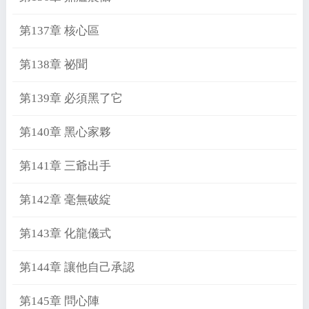
第137章 核心區
第138章 祕聞
第139章 必須黑了它
第140章 黑心家夥
第141章 三爺出手
第142章 毫無破綻
第143章 化龍儀式
第144章 讓他自己承認
第145章 問心陣