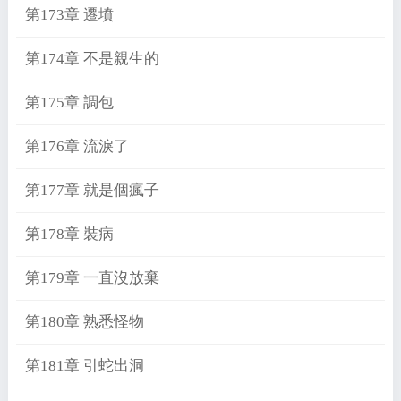
第173章 遷墳
第174章 不是親生的
第175章 調包
第176章 流淚了
第177章 就是個瘋子
第178章 裝病
第179章 一直沒放棄
第180章 熟悉怪物
第181章 引蛇出洞