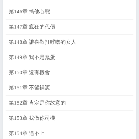
第146章 搞他心態
第147章 瘋狂的代價
第148章 誰喜歡打呼嚕的女人
第149章 我不是蠢蛋
第150章 還有機會
第151章 不留禍源
第152章 肯定是你故意的
第153章 我做你司機
第154章 追不上