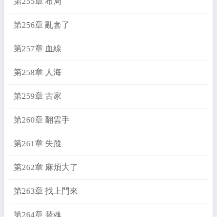
第255章 布局
第256章 亂套了
第257章 血線
第258章 人海
第259章 古家
第260章 翻雲手
第261章 失蹤
第262章 麻煩大了
第263章 找上門來
第264章 替魂