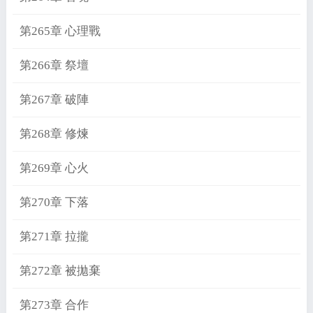
第265章 心理戰
第266章 祭壇
第267章 破陣
第268章 修煉
第269章 心火
第270章 下落
第271章 拉攏
第272章 被拋棄
第273章 合作