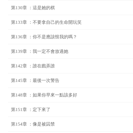
第130章 ：這是她的棋
第133章 ：不要拿自己的生命開玩笑
第136章 ：你不是應該恨我的嗎？
第139章 ：我一定不會放過她
第142章 ：誰在戲弄誰
第145章 ：最後一次警告
第148章 ：如果你早來一點該多好
第151章 ：定下來了
第154章 ：像是被囚禁