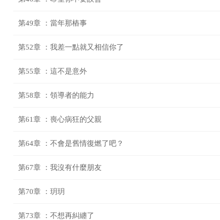
第49章 ：當年那樁事
第52章 ：我差一點就又相信你了
第55章 ：這不是意外
第58章 ：領導者的能力
第61章 ：喪心病狂的父親
第64章 ：不會是舊情復燃了吧？
第67章 ：我沒有什麼朋友
第70章 ：玥玥
第73章 ：不想再糾纏了