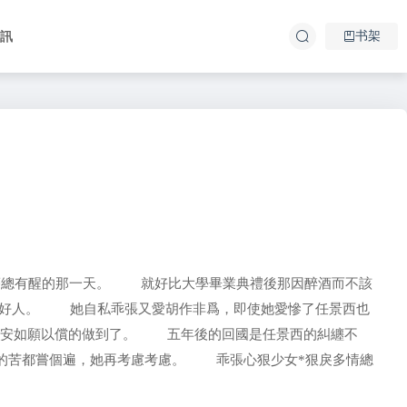
书架
資訊
夢總有醒的那一天。 就好比大學畢業典禮後那因醉酒而不該
好人。 她自私乖張又愛胡作非爲，即使她愛慘了任景西也
程安如願以償的做到了。 五年後的回國是任景西的糾纏不
的苦都嘗個遍，她再考慮考慮。 乖張心狠少女*狠戾多情總