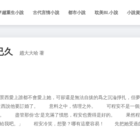
穿越重生小說
古代言情小說
都市小說
耽美BL小說
小說
已久
趙大大哈 著
西愛上誰都不會愛上她，可卻還是無法自拔的爲之沉淪掙扎，但
西說他要訂婚了。 意料之中，情理之外。 可程安不是一個
忘。 盡管那份'念'是充滿了憤怒，程安也覺得是好的。 果然
嫁給我吧。」 程安冷笑，想娶？哪有這麼容易！ 先把她受過