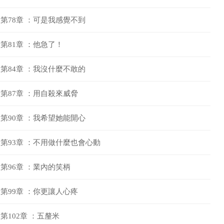
第78章 ：可是我感覺不到
第81章 ：他急了！
第84章 ：我沒什麼不敢的
第87章 ：用自殺來威脅
第90章 ：我希望她能開心
第93章 ：不用做什麼也會心動
第96章 ：業內的笑柄
第99章 ：你更讓人心疼
第102章 ：五釐米