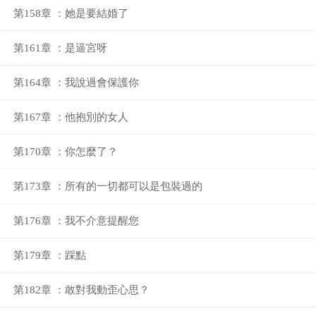
第158章 ：她是要結婚了
第161章 ：是逼宮呀
第164章 ：我說過會保護你
第167章 ：他抱別的女人
第170章 ：你怎麼了？
第173章 ：所有的一切都可以是包裝過的
第176章 ：我不介意提醒您
第179章 ：踩點
第182章 ：敢對我動歪心思？