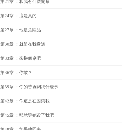
第21章 ：和我有什麼關系
第24章 ：這是真的
第27章 ：他是危險品
第30章 ：就留在我身邊
第33章 ：來拼個桌吧
第36章 ：你敢？
第39章 ：你的苦衷關我什麼事
第42章 ：你這是在囚禁我
第45章 ：那就讓她毀了我吧
第48章 ：如果他回去