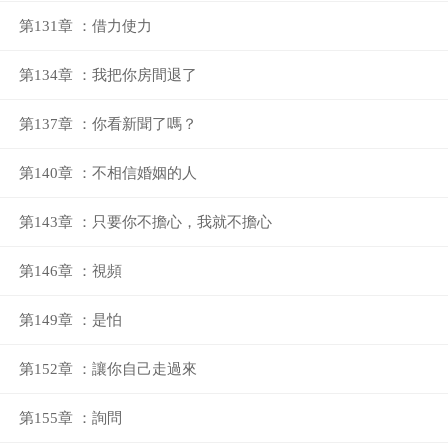
第131章 ：借力使力
第134章 ：我把你房間退了
第137章 ：你看新聞了嗎？
第140章 ：不相信婚姻的人
第143章 ：只要你不擔心，我就不擔心
第146章 ：視頻
第149章 ：是怕
第152章 ：讓你自己走過來
第155章 ：詢問