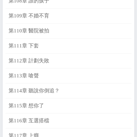
第108章 誰的孩子
第109章 不婚不育
第110章 醫院被拍
第111章 下套
第112章 計劃失敗
第113章 嗆聲
第114章 聽說你倒追？
第115章 想你了
第116章 互選搭檔
第117章 上癮