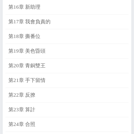
第16章 新助理
第17章 我會負責的
第18章 撕番位
第19章 美色昏頭
第20章 青銅雙王
第21章 手下留情
第22章 反撩
第23章 算計
第24章 合照