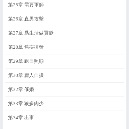
第25章 需要軍師
第26章 直男攻擊
第27章 爲生活做貢獻
第28章 舊疾復發
第29章 親自照顧
第30章 庸人自擾
第32章 催婚
第33章 狼多肉少
第34章 出事