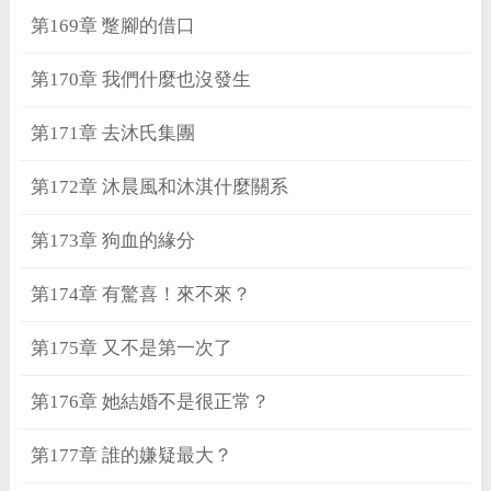
第169章 蹩腳的借口
第170章 我們什麼也沒發生
第171章 去沐氏集團
第172章 沐晨風和沐淇什麼關系
第173章 狗血的緣分
第174章 有驚喜！來不來？
第175章 又不是第一次了
第176章 她結婚不是很正常？
第177章 誰的嫌疑最大？