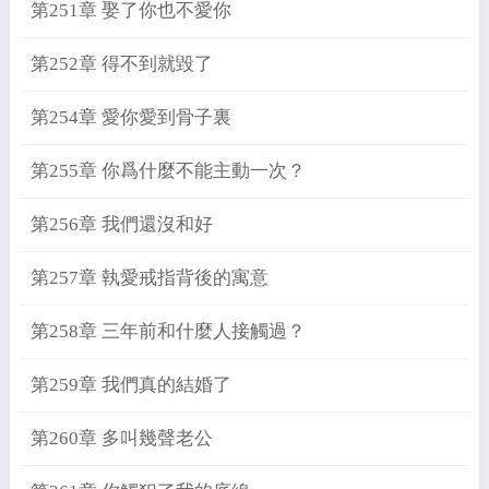
第251章 娶了你也不愛你
第252章 得不到就毀了
第254章 愛你愛到骨子裏
第255章 你爲什麼不能主動一次？
第256章 我們還沒和好
第257章 執愛戒指背後的寓意
第258章 三年前和什麼人接觸過？
第259章 我們真的結婚了
第260章 多叫幾聲老公