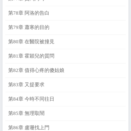
第78章 阿洛的告白
第79章 蕭寒的目的
第80章 在醫院被撞見
第81章 霍穎兒的質問
第82章 值得心疼的傻姑娘
第83章 又提要求
第84章 今時不同往日
第85章 無理取鬧
第86章 盧珊找上門