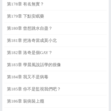
第178章 有名無實？
第179章 下點安眠藥
第180章 曾想跳水自盡？
第181章 把洛奇當成莫小北
第182章 洛奇是個GAY？
第183章 學晨風說話學的很像
第184章 我又不是病毒
第185章 你不是監視我們吧？
第186章 裝病裝上癮