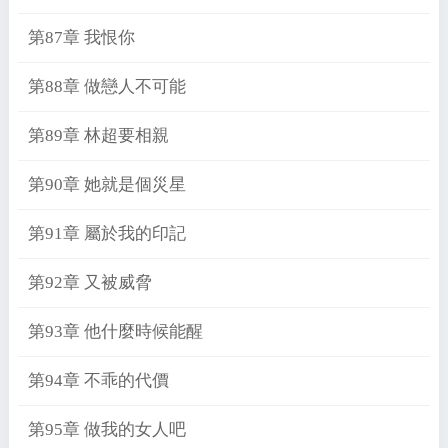
第87章 我恨你
第88章 做戀人不可能
第89章 林超要相親
第90章 她就是個災星
第91章 屬於我的印記
第92章 又被威脅
第93章 他什麼時候能醒
第94章 不乖的代價
第95章 做我的女人吧