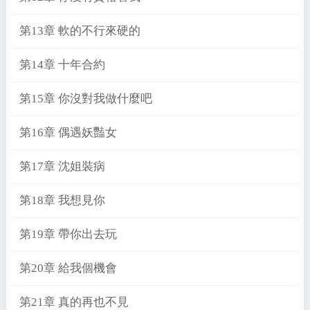
第13章 軟的不行來硬的
第14章 十年合約
第15章 你沒對我做什麼吧
第16章 偶遇妖豔女
第17章 沈姐裝病
第18章 我想見你
第19章 帶你出去玩
第20章 給我個機會
第21章 真的再也不見