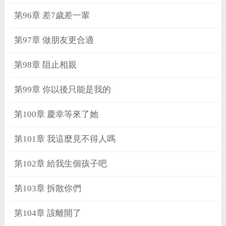
第96章 差7歲差一輩
第97章 做朋友更合適
第98章 阻止相親
第99章 你以後只能是我的
第100章 慶幸等來了她
第101章 我這麼見不得人嗎
第102章 給我生個孩子吧
第103章 拆散你們
第104章 該離開了