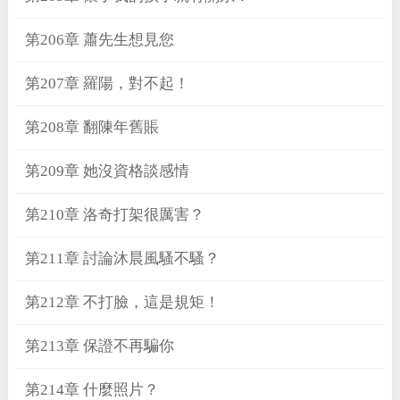
第206章 蕭先生想見您
第207章 羅陽，對不起！
第208章 翻陳年舊賬
第209章 她沒資格談感情
第210章 洛奇打架很厲害？
第211章 討論沐晨風騷不騷？
第212章 不打臉，這是規矩！
第213章 保證不再騙你
第214章 什麼照片？