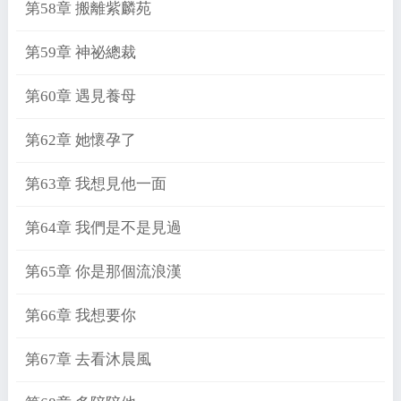
第58章 搬離紫麟苑
第59章 神祕總裁
第60章 遇見養母
第62章 她懷孕了
第63章 我想見他一面
第64章 我們是不是見過
第65章 你是那個流浪漢
第66章 我想要你
第67章 去看沐晨風