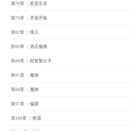
第76章 ：惹是生非
第79章 ：矛盾升級
第82章 ：撞人
第85章 ：酒店服務
第88章 ：程繁繁出手
第91章 ：魔物
第94章 ：魔御
第97章 ：偏愛
第100章 ：會議