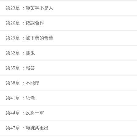
第23章 ：範茵寧不是人
第26章 ：確認合作
第29章 ：被下藥的膏藥
第32章 ：抓鬼
第35章 ：報答
第38章 ：不能壓
第41章 ：紙條
第44章 ：反將一軍
第47章 ：範婉柔復出