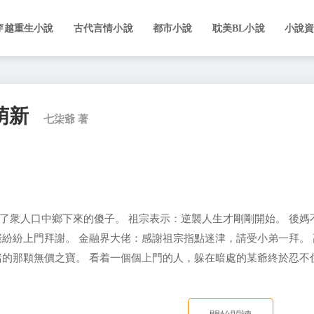
穿越重生小說
古代言情小說
都市小說
耽美BL小說
小說
萌新
七柒爺 著
了衆人口中鄉下來的傻子。 祖宗表示：逆襲人生才剛剛開始。 後媽
佬紛紛上門拜謝。 金融界大佬：感謝祖宗指點迷津，請受小弟一拜。
賭的那顆無價之寶。 看着一個個上門的人，躲在暗處的某爺終於忍不