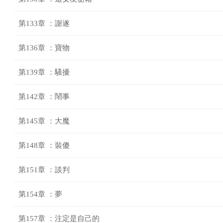
第133章 ：謝遂
第136章 ：寶物
第139章 ：騷擾
第142章 ：鬧事
第145章 ：大魔
第148章 ：裝傻
第151章 ：談判
第154章 ：夢
第157章 ：注定是自己的