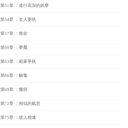
第51章 ：道行高深的妖孽
第54章 ：女人要哄
第57章 ：救命
第60章 ：夢魘
第63章 ：範家爭執
第66章 ：解毒
第69章 ：魔痕
第72章 ：相似的氣息
第75章 ：故人相逢