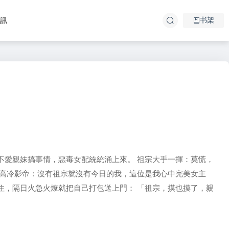
书架
資訊
不愛親妹搞事情，惡毒女配統統涌上來。 祖宗大手一揮：莫慌，
 高冷影帝：沒有祖宗就沒有今日的我，這位是我心中完美女主
住，隔日火急火燎就把自己打包送上門： 「祖宗，摸也摸了，親