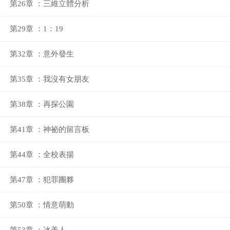
第26章 ：三維立體分析
第29章 ：1：19
第32章 ：意外發生
第35章 ：我沒有女朋友
第38章 ：再探公園
第41章 ：神祕的留言板
第44章 ：全校表揚
第47章 ：犯罪團夥
第50章 ：情意萌動
第53章 ：冰美人