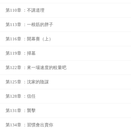
第110章 ：不講道理
第113章 ：一根筋的胖子
第116章 ：開幕賽（上）
第119章 ：掃墓
第122章 ：來一場速度的較量吧
第125章 ：沈家的陰謀
第128章 ：信任
第131章 ：襲擊
第134章 ：習慣會出賣你