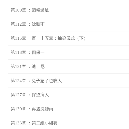
第109章 ：酒精過敏
第112章 ：沈聽雨
第115章 一百一十五章：抽籤儀式（下）
第118章 ：四保一
第121章 ：迪士尼
第124章 ：兔子急了也咬人
第127章 ：探望病人
第130章 ：再遇沈聽雨
第133章 ：第二組小組賽