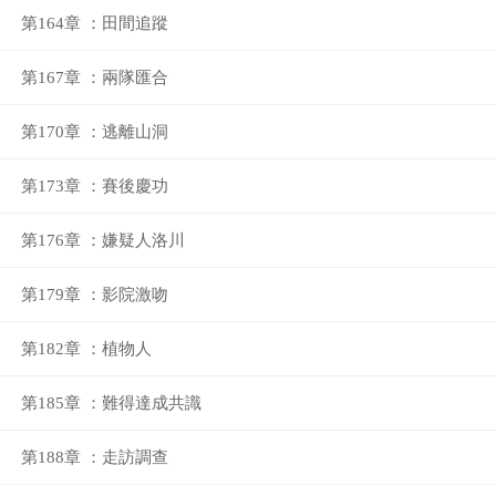
第164章 ：田間追蹤
第167章 ：兩隊匯合
第170章 ：逃離山洞
第173章 ：賽後慶功
第176章 ：嫌疑人洛川
第179章 ：影院激吻
第182章 ：植物人
第185章 ：難得達成共識
第188章 ：走訪調查