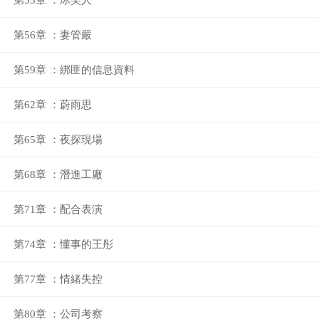
第56章 ：妻管嚴
第59章 ：綁匪的信息資料
第62章 ：蔚雨思
第65章 ：夜探現場
第68章 ：潛進工廠
第71章 ：配合表演
第74章 ：懂事的王彤
第77章 ：情緒失控
第80章 ：公司考察