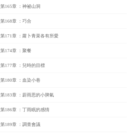
第165章 ：神祕山洞
第168章 ：巧合
第171章 ：蘿卜青菜各有所愛
第174章 ：聚餐
第177章 ：兒時的目標
第180章 ：血染小巷
第183章 ：蔚雨思的小脾氣
第186章 ：丁雨眠的感情
第189章 ：調查會議