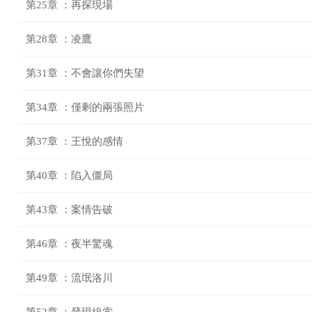
第25章 ：再探現場
第28章 ：凌鷹
第31章 ：不會讓你們失望
第34章 ：僅剩的兩張照片
第37章 ：王悅的感情
第40章 ：陷入僵局
第43章 ：案情告破
第46章 ：夜半驚魂
第49章 ：流氓洛川
第52章 ：發現線索