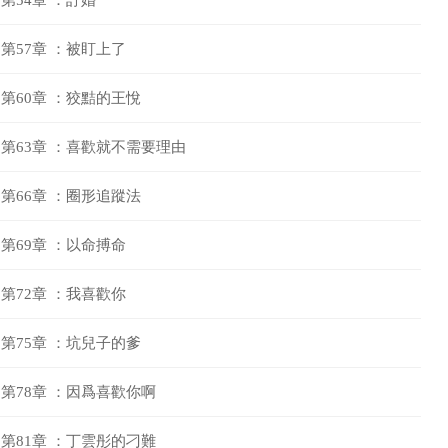
第57章 ：被盯上了
第60章 ：狡黠的王悅
第63章 ：喜歡就不需要理由
第66章 ：圈形追蹤法
第69章 ：以命搏命
第72章 ：我喜歡你
第75章 ：坑兒子的爹
第78章 ：因爲喜歡你啊
第81章 ：丁雲彤的刁難