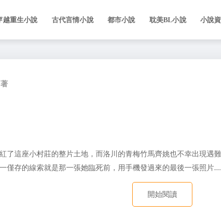
穿越重生小說
古代言情小說
都市小說
耽美BL小說
小說
 著
紅了這座小村莊的整片土地，而洛川的青梅竹馬齊姚也不幸出現遇
僅存的線索就是那一張她臨死前，用手機發過來的最後一張照片.....
開始閱讀