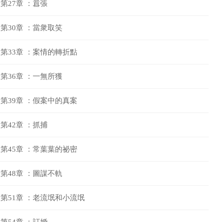
第27章 ：囂張
第30章 ：當衆取笑
第33章 ：案情的轉折點
第36章 ：一無所獲
第39章 ：假案中的真案
第42章 ：抓捕
第45章 ：常葉葉的祕密
第48章 ：圖謀不軌
第51章 ：老流氓和小流氓
第54章 ：訂婚