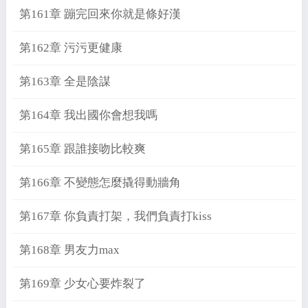
第161章 蹦完回來你就是條好漢
第162章 污污更健康
第163章 全是陰謀
第164章 我出國你會想我嗎
第165章 跟誰接吻比較爽
第166章 不變態怎麼撬得動牆角
第167章 你負責打架，我們負責打kiss
第168章 男友力max
第169章 少女心要炸裂了