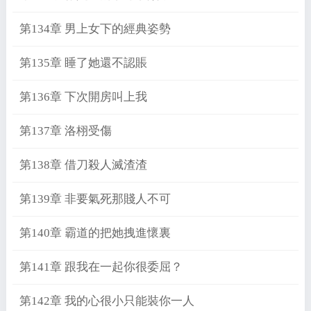
第134章 男上女下的經典姿勢
第135章 睡了她還不認賬
第136章 下次開房叫上我
第137章 洛栩受傷
第138章 借刀殺人滅渣渣
第139章 非要氣死那賤人不可
第140章 霸道的把她拽進懷裏
第141章 跟我在一起你很委屈？
第142章 我的心很小只能裝你一人