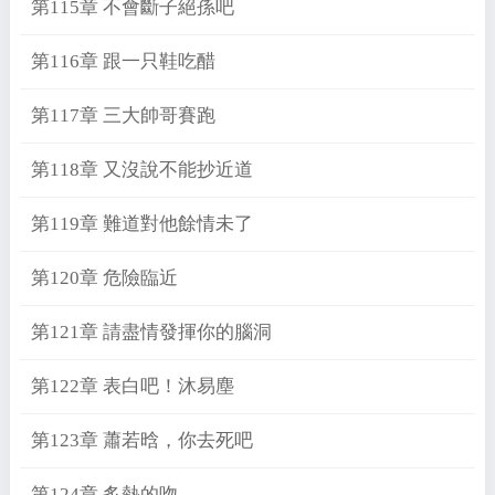
第115章 不會斷子絕孫吧
第116章 跟一只鞋吃醋
第117章 三大帥哥賽跑
第118章 又沒說不能抄近道
第119章 難道對他餘情未了
第120章 危險臨近
第121章 請盡情發揮你的腦洞
第122章 表白吧！沐易塵
第123章 蕭若晗，你去死吧
第124章 炙熱的吻