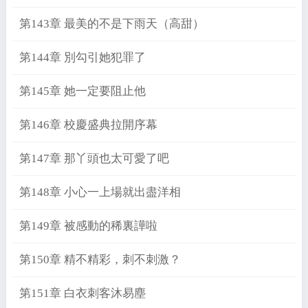
第143章 最美的不是下雨天（高甜）
第144章 別勾引她犯罪了
第145章 她一定要阻止他
第146章 校慶盛典拉開序幕
第147章 那丫頭也太可愛了吧
第148章 小心一上場就出盡洋相
第149章 被感動的稀裏譁啦
第150章 精不精彩，刺不刺激？
第151章 白衣刺客沐易塵