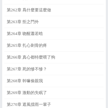
第262章 爲什麼要這麼做
第263章 拒之門外
第264章 吻醒蕭若晗
第265章 扎心刺骨的疼
第266章 真心都特麼喂了狗
第267章 死的慘不慘？
第268章 幹嘛偷親我
第269章 激動的失眠了
第270章 遮風擋雨一輩子