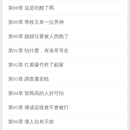
第88章 這是吃醋了嗎
第89章 學校又來一位男神
第90章 媳婦兒要被人拐跑了
第91章 怕什麼，有洛哥哥在
第92章 扛着爆竹炸了顧家
第93章 調查蕭若晗
第94章 智商高的人好可怕
第95章 壞成這樣會不會被打
第96章 壞人自有天收