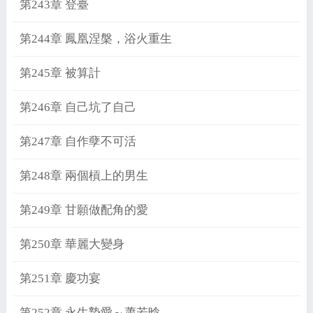
第243章 登臺
第244章 鳳凰涅槃，浴火重生
第245章 被算計
第246章 自己坑了自己
第247章 自作孽不可活
第248章 兩個槓上的男生
第249章 甘願做配角的愛
第250章 華麗大變身
第251章 慶功宴
第252章 永生摯愛～蕭若晗