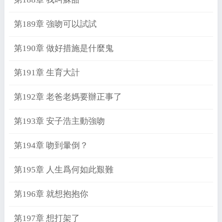
第189章 強吻可以試試
第190章 做好措施是什麼鬼
第191章 生育大計
第192章 老爸老媽要辦正事了
第193章 安子浩主動強吻
第194章 吻到暈倒？
第195章 人生爲何如此艱難
第196章 就想抱抱你
第197章 想打架了