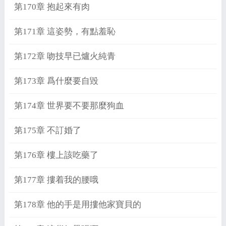
第170章 抱起來有肉
第171章 這姿勢，有點羞恥
第172章 吻技早已爐火純青
第173章 爲什麼要自毀
第174章 世界要不要那麼狗血
第175章 不訂婚了
第176章 樓上該吃藥了
第177章 摟着我的腰哦
第178章 他的手是用摟他家寶貝的