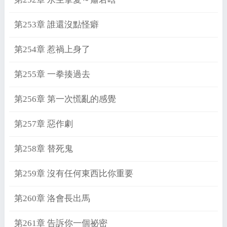
第253章 誰還沒點怪癖
第254章 惹禍上身了
第255章 一拳揍過去
第256章 第一次慌亂的感覺
第257章 惡作劇
第258章 替死鬼
第259章 沒有任何東西比你重要
第260章 洛會長出馬
第261章 告訴你一個祕密