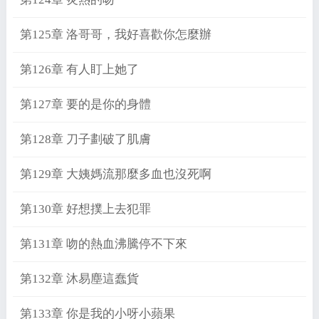
第125章 洛哥哥，我好喜歡你怎麼辦
第126章 有人盯上她了
第127章 要的是你的身體
第128章 刀子劃破了肌膚
第129章 大姨媽流那麼多血也沒死啊
第130章 好想撲上去犯罪
第131章 吻的熱血沸騰停不下來
第132章 沐易塵這蠢貨
第133章 你是我的小呀小蘋果