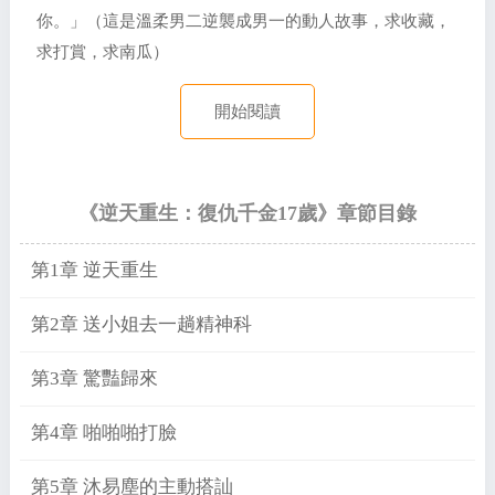
你。」（這是溫柔男二逆襲成男一的動人故事，求收藏，
求打賞，求南瓜）
開始閱讀
《逆天重生：復仇千金17歲》章節目錄
第1章 逆天重生
第2章 送小姐去一趟精神科
第3章 驚豔歸來
第4章 啪啪啪打臉
第5章 沐易塵的主動搭訕