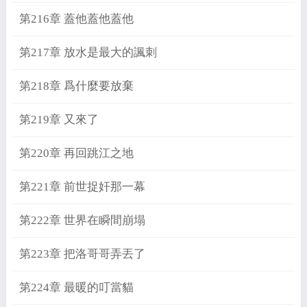
第216章 蓋他蓋他蓋他
第217章 放水是最大的諷刺
第218章 爲什麼要放棄
第219章 又來了
第220章 再回跳江之地
第221章 前世捉奸那一幕
第222章 世界在瞬間崩塌
第223章 把洛哥哥弄丟了
第224章 最暖的叮當貓