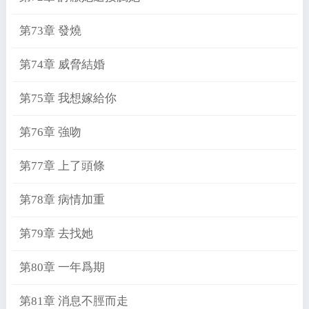
第73章 發燒
第74章 威脅結婚
第75章 我想嫁給你
第76章 強吻
第77章 上了頭條
第78章 病情加重
第79章 去找她
第80章 一年爲期
第81章 消息不脛而走