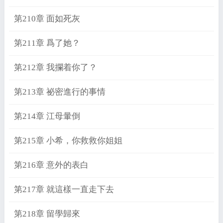
第210章 面如死灰
第211章 爲了她？
第212章 我攔着你了？
第213章 祕密進行的事情
第214章 江母暈倒
第215章 小希，你救救你姐姐
第216章 意外的表白
第217章 就這樣一直走下去
第218章 留學歸來