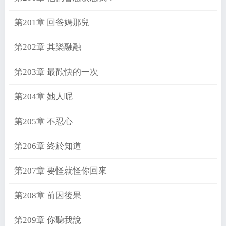
第201章 回爸媽那兒
第202章 其樂融融
第203章 最歡快的一次
第204章 她人呢
第205章 不忍心
第206章 終於知道
第207章 要怪就怪你回來
第208章 前因後果
第209章 你聽我說