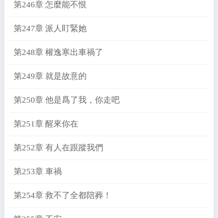
第246章 怎麼能不恨
第247章 派人盯緊她
第248章 權逸寒出車禍了
第249章 就是故意的
第250章 他是爲了我，你走吧
第251章 醒來你在
第252章 有人在跟蹤我們
第253章 車禍
第254章 救不了全都陪葬！