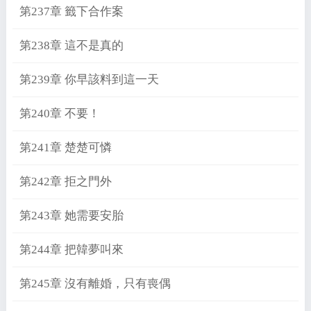
第237章 籤下合作案
第238章 這不是真的
第239章 你早該料到這一天
第240章 不要！
第241章 楚楚可憐
第242章 拒之門外
第243章 她需要安胎
第244章 把韓夢叫來
第245章 沒有離婚，只有喪偶