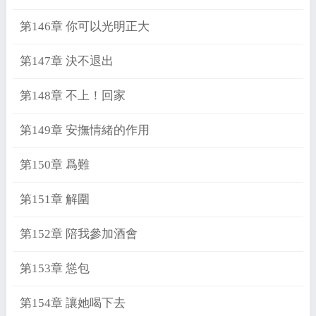
第146章 你可以光明正大
第147章 決不退出
第148章 不上！回家
第149章 安撫情緒的作用
第150章 爲難
第151章 解圍
第152章 陪我參加酒會
第153章 慫包
第154章 讓她喝下去