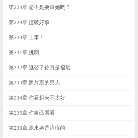
第228章 您不是要幫她嗎？
第229章 撞破好事
第230章 上車！
第231章 挑明
第232章 誰娶了你真是福氣
第233章 照片裏的男人
第234章 你看起來不太好
第235章 你自己看看
第236章 原來她是這樣的