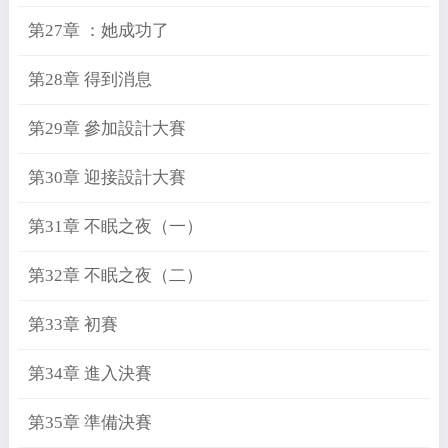
第27章 ：她成功了
第28章 得到消息
第29章 參加設計大賽
第30章 迎接設計大賽
第31章 不眠之夜（一）
第32章 不眠之夜（二）
第33章 初賽
第34章 進入決賽
第35章 準備決賽