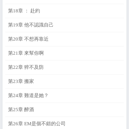
第18章 ： 赴約
第19章 他不認識自己
第20章 不想再靠近
第21章 來幫你啊
第22章 猝不及防
第23章 搬家
第24章 難道是她？
第25章 醉酒
第26章 EM是個不錯的公司