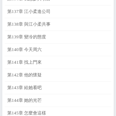
第137章 江小柔進公司
第138章 與江小柔共事
第139章 變冷的態度
第140章 今天周六
第141章 找上門來
第142章 他的懷疑
第143章 給她看吧
第144章 她的光芒
第145章 怎麼會這樣