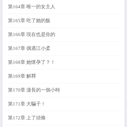
第164章 唯一的女主人
第165章 吃了她的飯
第166章 現在也是你的
第167章 偶遇江小柔
第168章 她懷孕了？！
第169章 解釋
第170章 漫長的一個小時
第171章 大騙子！
第172章 上了頭條