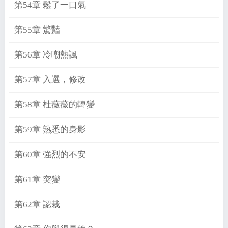
第54章 鬆了一口氣
第55章 驚豔
第56章 冷嘲熱諷
第57章 入選，修改
第58章 杜薇薇的轉變
第59章 熟悉的身影
第60章 強烈的不安
第61章 突變
第62章 認栽