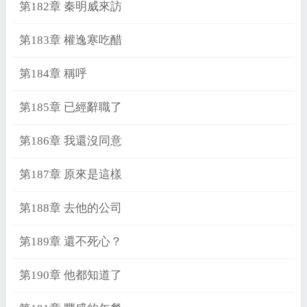
第182章 秦明威來訪
第183章 權逸寒吃醋
第184章 稱呼
第185章 已經辭職了
第186章 我還沒同意
第187章 原來是這樣
第188章 去他的公司
第189章 還不死心？
第190章 他都知道了