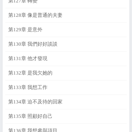
第127章 轉變
第128章 像是普通的夫妻
第129章 是意外
第130章 我們好好談談
第131章 他才發現
第132章 是我欠她的
第133章 我想工作
第134章 迫不及待的回家
第135章 照顧好自己
第136章 我想參與項目