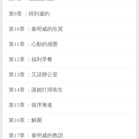
第9章 ：得到邀約
第10章 ：秦明威的欣賞
第11章 ：心動的感覺
第12章 ：福利早餐
第13章 ：又請辦公室
第14章 ：讓她打掃衛生
第15章 ：循序漸進
第16章 ：解圍
第17章 ：秦明威的教訓