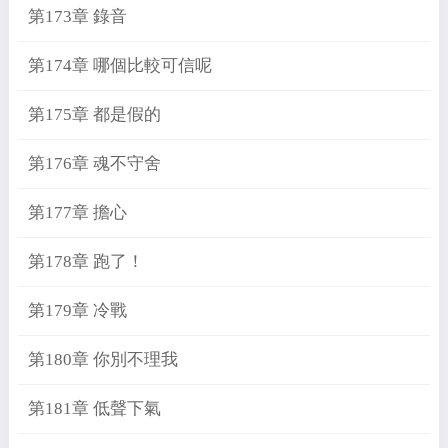
第173章 錄音
第174章 哪個比較可信呢
第175章 都是假的
第176章 魂不守舍
第177章 擔心
第178章 跑了！
第179章 冷戰
第180章 你別不理我
第181章 低聲下氣