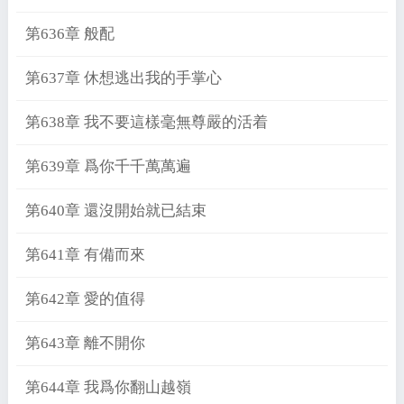
第636章 般配
第637章 休想逃出我的手掌心
第638章 我不要這樣毫無尊嚴的活着
第639章 爲你千千萬萬遍
第640章 還沒開始就已結束
第641章 有備而來
第642章 愛的值得
第643章 離不開你
第644章 我爲你翻山越嶺