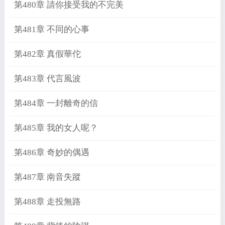
第480章 請你接受我的不完美
第481章 不同的心事
第482章 真假華佗
第483章 代言風波
第484章 一封離奇的信
第485章 我的女人呢？
第486章 奇妙的偶遇
第487章 南音失蹤
第488章 走投無路