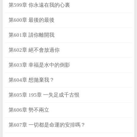
第599章 你永遠在我的心裏
第600章 最後的最後
第601章 請你離開我
第602章 絕不會放過你
第603章 幸福是水中的倒影
第604章 想拋棄我？
第605章 195章 一失足成千古恨
第606章 勢不兩立
第607章 一切都是命運的安排嗎？