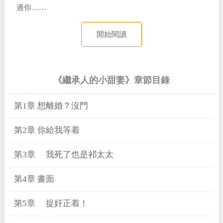
過你……
開始閱讀
《繼承人的小甜妻》章節目錄
第1章 想離婚？沒門
第2章 你給我等着
第3章 我死了也是祁太太
第4章 畫面
第5章 捉奸正着！