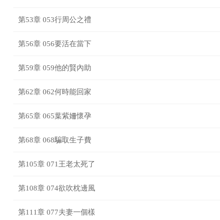
第53章 053行周公之禮
第56章 056要活在當下
第59章 059他的賢內助
第62章 062何時能回家
第65章 065葉紫姍懷孕
第68章 068騙取生子費
第105章 071王老太死了
第108章 074欲吹枕邊風
第111章 077夫妻一個樣