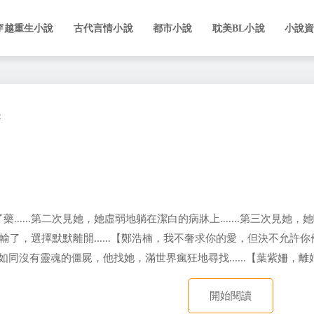
穿越重生小說
古代言情小說
都市小說
耽美BL小說
小說
著
......第二次見她，她虛弱地躺在潔白的病牀上.......第三次見她
輸了，選擇默默離開......【鄭浩楠，我不奢求你的愛，但決不允
了，他如同沒有靈魂的僵屍，他找她，滿世界瘋狂地尋找......【葉紫
開始閱讀