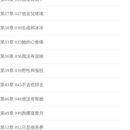
第27章 027他女兒瑤瑤
第30章 030生疏和冰冷
第33章 033她的心會痛
第36章 036我沒有資格
第39章 039野性和張狂
第43章 043不去也得去
第46章 046他沒有幫她
第49章 049跑哪度蜜月
第52章 052只是個美夢