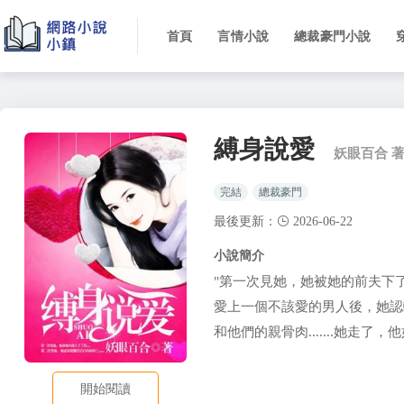
首頁
言情小說
總裁豪門小說
縛身說愛
妖眼百合 
完結
總裁豪門
最後更新：
2026-06-22
小說簡介
"第一次見她，她被她的前夫下了藥
愛上一個不該愛的男人後，她認
和他們的親骨肉.......她走
開始閱讀