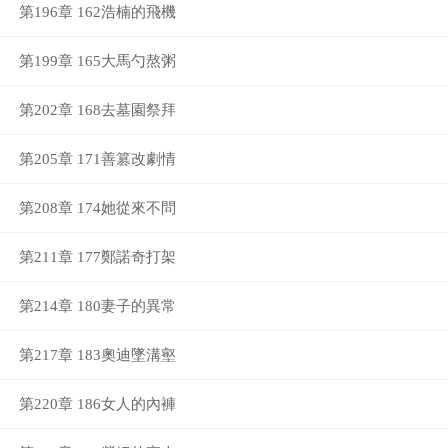
第196章 162浩楠的飛機
第199章 165大馬勺熬粥
第202章 168去墓園祭拜
第205章 171善篡改劇情
第208章 174她從來不問
第211章 177鄭諾奇打架
第214章 180妻子的異常
第217章 183奧迪墜溝壑
第220章 186女人的內褲