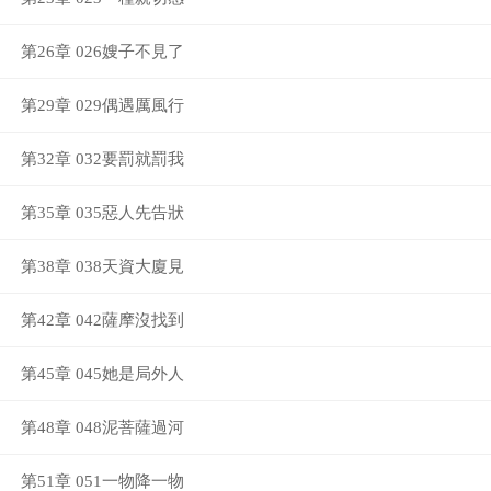
第26章 026嫂子不見了
第29章 029偶遇厲風行
第32章 032要罰就罰我
第35章 035惡人先告狀
第38章 038天資大廈見
第42章 042薩摩沒找到
第45章 045她是局外人
第48章 048泥菩薩過河
第51章 051一物降一物