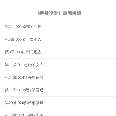
《縛身說愛》章節目錄
第2章 002修羅的召喚
第5章 005做一次小人
第8章 008出門忘燒香
第11章 011已婚的女人
第14章 014無畏的留戀
第17章 017紫姍被辭退
第20章 020鄭浩楠被噴
第23章 023一種親切感