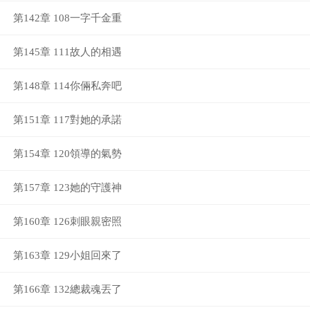
第142章 108一字千金重
第145章 111故人的相遇
第148章 114你倆私奔吧
第151章 117對她的承諾
第154章 120領導的氣勢
第157章 123她的守護神
第160章 126刺眼親密照
第163章 129小姐回來了
第166章 132總裁魂丟了