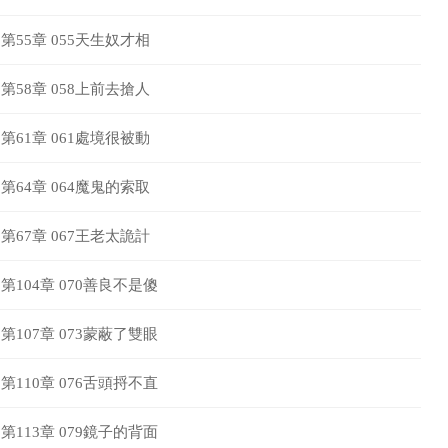
第55章 055天生奴才相
第58章 058上前去搶人
第61章 061處境很被動
第64章 064魔鬼的索取
第67章 067王老太詭計
第104章 070善良不是傻
第107章 073蒙蔽了雙眼
第110章 076舌頭捋不直
第113章 079鏡子的背面