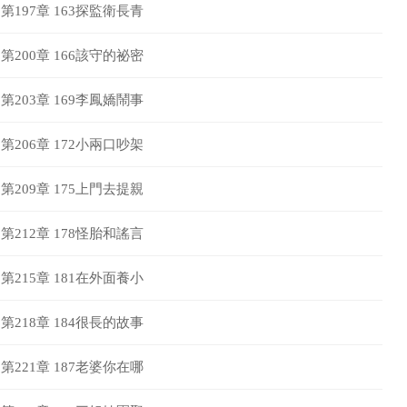
第197章 163探監衛長青
第200章 166該守的祕密
第203章 169李鳳嬌鬧事
第206章 172小兩口吵架
第209章 175上門去提親
第212章 178怪胎和謠言
第215章 181在外面養小
第218章 184很長的故事
第221章 187老婆你在哪