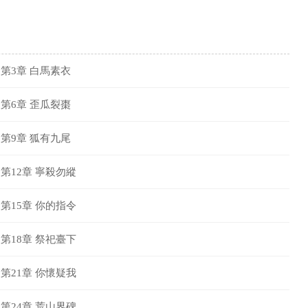
第3章 白馬素衣
第6章 歪瓜裂棗
第9章 狐有九尾
第12章 寧殺勿縱
第15章 你的指令
第18章 祭祀臺下
第21章 你懷疑我
第24章 荒山界碑