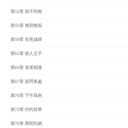
第52章 與子同袍
第55章 無邪無垢
第58章 生死成碑
第61章 故人之子
第64章 首尾相逢
第67章 若問來處
第70章 下不爲例
第73章 灼灼其華
第76章 黑蛇吐納