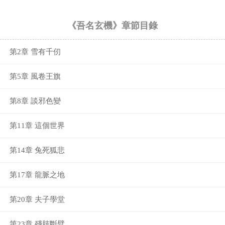
《吾名玄機》章節目錄
第2章 雪有千仞
第5章 風卷王旗
第8章 談邪色變
第11章 這個世界
第14章 兔死狐悲
第17章 龍脈之地
第20章 夫子學堂
第23章 殘肢斷臂