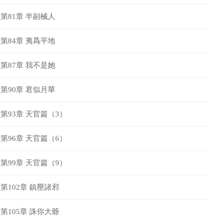
第81章 半副械人
第84章 夷爲平地
第87章 我不是她
第90章 君似月華
第93章 天官篇（3）
第96章 天官篇（6）
第99章 天官篇（9）
第102章 鎮壓諸邪
第105章 誅你大爺