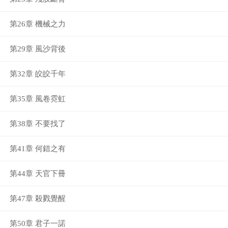
第26章 機械之力
第29章 風沙背後
第32章 皎皎千年
第35章 風卷霓虹
第38章 不要找了
第41章 何錯之有
第44章 天官下冊
第47章 殺戮覺醒
第50章 君子一諾