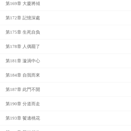
第169章 大廈將傾
第172章 記憶深處
第175章 生死自負
第178章 人偶罷了
第181章 漩渦中心
第184章 自我而來
第187章 此門不開
第190章 分道而走
第193章 鬢邊桃花