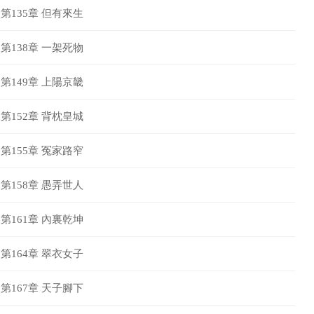
第135章 但有來生
第138章 一架死物
第149章 上陽京畿
第152章 背枕皇城
第155章 冤家路窄
第158章 愚弄世人
第161章 內裏乾坤
第164章 翠衣女子
第167章 天子腳下