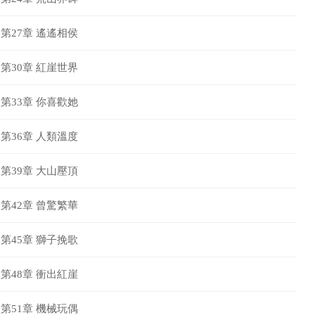
第27章 遙遙相侯
第30章 紅崖世界
第33章 你喜歡她
第36章 人類溫度
第39章 大山壓頂
第42章 曾驚繁華
第45章 獅子挽歌
第48章 衝出紅崖
第51章 機械玩偶