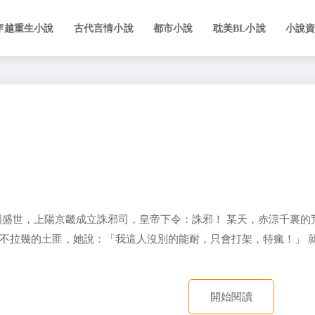
穿越重生小說
古代言情小說
都市小說
耽美BL小說
小說
國盛世，上陽京畿成立誅邪司，皇帝下令：誅邪！ 某天，赤涼千裏
不拉幾的土匪，她說：「我這人沒別的能耐，只會打架，特瘋！」 
開始閱讀