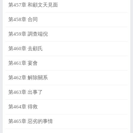
第457章 和顧文天見面
第458章 合同
第459章 調查端倪
第460章 去顧氏
第461章 宴會
第462章 解除關系
第463章 出事了
第464章 得救
第465章 惡劣的事情