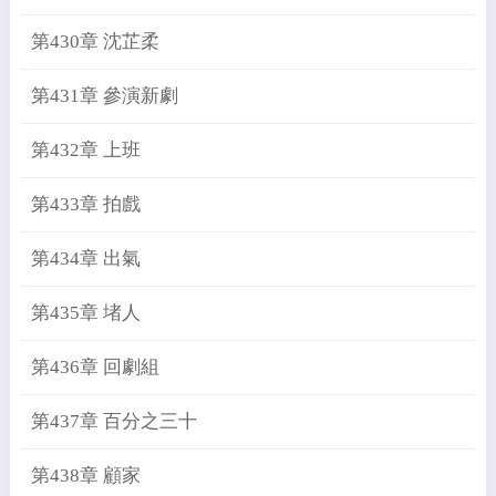
第430章 沈芷柔
第431章 參演新劇
第432章 上班
第433章 拍戲
第434章 出氣
第435章 堵人
第436章 回劇組
第437章 百分之三十
第438章 顧家