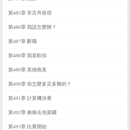
第485章 宋言舟留宿
第486章 我該怎麼辦？
第487章 辭職
第488章 我喜歡你
第489章 英雄救美
第490章 你怎麼多災多難的？
第491章 計算機決賽
第492章 偷偷去泡菜國
第493章 比賽開始