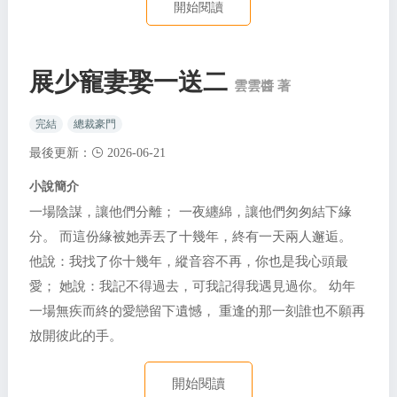
開始閱讀
展少寵妻娶一送二
雲雲醬 著
完結
總裁豪門
最後更新：
2026-06-21
小說簡介
一場陰謀，讓他們分離； 一夜纏綿，讓他們匆匆結下緣
分。 而這份緣被她弄丟了十幾年，終有一天兩人邂逅。
他說：我找了你十幾年，縱音容不再，你也是我心頭最
愛； 她說：我記不得過去，可我記得我遇見過你。 幼年
一場無疾而終的愛戀留下遺憾， 重逢的那一刻誰也不願再
放開彼此的手。
開始閱讀