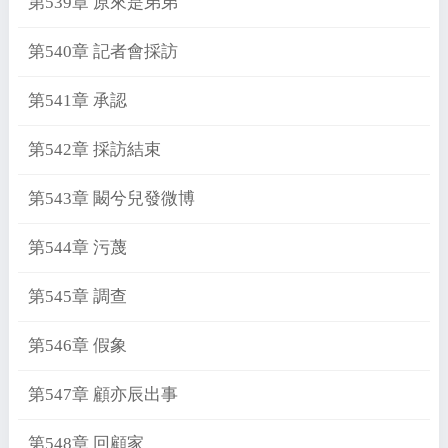
第539章 原來是弟弟
第540章 記者會採訪
第541章 承認
第542章 採訪結束
第543章 闞兮兒發微博
第544章 污蔑
第545章 調查
第546章 假象
第547章 顧亦辰出事
第548章 回顧家