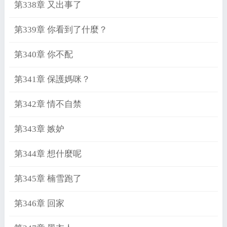
第338章 又出事了
第339章 你看到了什麼？
第340章 你不配
第341章 保護媽咪？
第342章 情不自禁
第343章 嫉妒
第344章 想什麼呢
第345章 楠雪跑了
第346章 回家