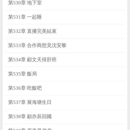
第530章 地下室
第531章 一起睡
第532章 直播完美結束
第533章 合作商想見沈安黎
第534章 顧文天得肝癌
第535章 飯局
第536章 吃飯吧
第537章 展海塘生日
第538章 顧亦辰回國