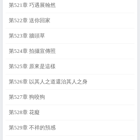
第521章 巧遇展翰然
第522章 送你回家
第523章 牆頭草
第524章 拍攝宣傳照
第525章 原來是這樣
第526章 以其人之道還治其人之身
第527章 狗咬狗
第528章 花癡
第529章 不祥的預感