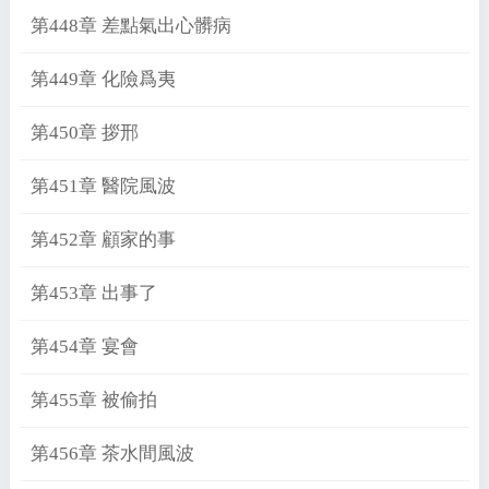
第448章 差點氣出心髒病
第449章 化險爲夷
第450章 拶邢
第451章 醫院風波
第452章 顧家的事
第453章 出事了
第454章 宴會
第455章 被偷拍
第456章 茶水間風波