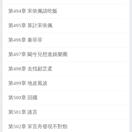
第494章 宋依佩請吃飯
第495章 算計宋依佩
第496章 秦菲菲
第497章 闞兮兒想進娛樂圈
第498章 去找顧芷柔
第499章 地皮風波
第500章 回國
第501章 謠言
第502章 宋言舟發現不對勁