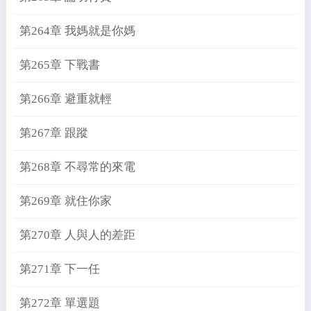
第264章 我媽就是你媽
第265章 下戰書
第266章 避重就輕
第267章 跟蹤
第268章 不尋常的來電
第269章 就住你家
第270章 人與人的差距
第271章 下一任
第272章 單選題