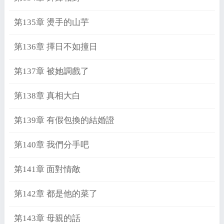
第135章 燙手的山芋
第136章 擇日不如撞日
第137章 被她調戲了
第138章 真相大白
第139章 有假包換的結婚證
第140章 我們分手吧
第141章 面對情敵
第142章 都是他的菜了
第143章 母親的話