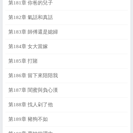
第181章 你爸的兒子
第182章 氣話和真話
第183章 師傅還是媳婦
第184章 女大當嫁
第185章 打賭
第186章 留下來陪陪我
第187章 閨蜜與負心漢
第188章 找人剁了他
第189章 豬狗不如