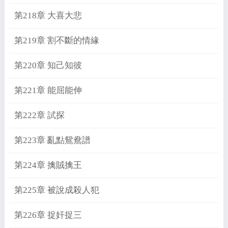
第218章 大喜大悲
第219章 割不斷的情緣
第220章 知己知彼
第221章 能屈能伸
第222章 試探
第223章 亂點鴛鴦譜
第224章 擒賊擒王
第225章 被說成殺人犯
第226章 捉奸捉三