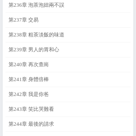
第236章 泡茶泡妞兩不誤
第237章 交易
第238章 粗茶淡飯的味道
第239章 男人的胃和心
第240章 再次查崗
第241章 身體倍棒
第242章 我是你爸
第243章 笑比哭難看
第244章 最後的請求