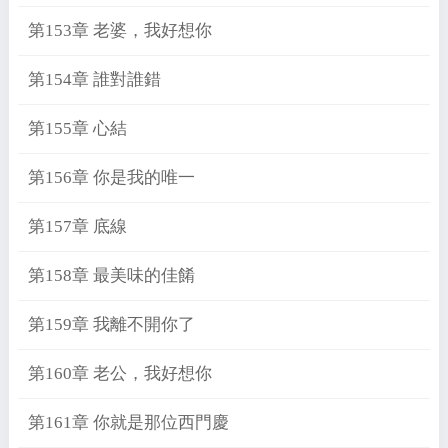
第153章 老婆，我好想你
第154章 誰對誰錯
第155章 心結
第156章 你是我的唯一
第157章 底線
第158章 最美味的佳餚
第159章 我離不開你了
第160章 老公，我好想你
第161章 你就是那位西門慶