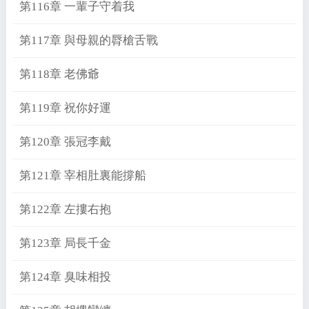
第116章 一輩子守着我
第117章 與母親的脣槍舌戰
第118章 老佛爺
第119章 祝你好運
第120章 張冠李戴
第121章 宰相肚裏能撐船
第122章 左摟右抱
第123章 局長千金
第124章 臭味相投