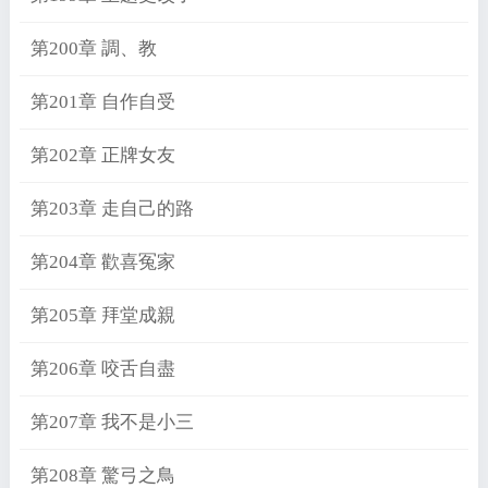
第200章 調、教
第201章 自作自受
第202章 正牌女友
第203章 走自己的路
第204章 歡喜冤家
第205章 拜堂成親
第206章 咬舌自盡
第207章 我不是小三
第208章 驚弓之鳥