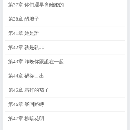
第37章 你們遲早會離婚的
第38章 醋壇子
第41章 她是誰
第42章 孰是孰非
第43章 昨晚你跟誰在一起
第44章 禍從口出
第45章 霜打的茄子
第46章 峯回路轉
第47章 柳暗花明