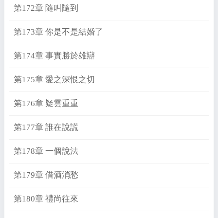
第172章 隨叫隨到
第173章 你是不是結婚了
第174章 事實勝於雄辯
第175章 愛之深恨之切
第176章 疑雲重重
第177章 誰在說謊
第178章 一個說法
第179章 借酒消愁
第180章 禮尚往來