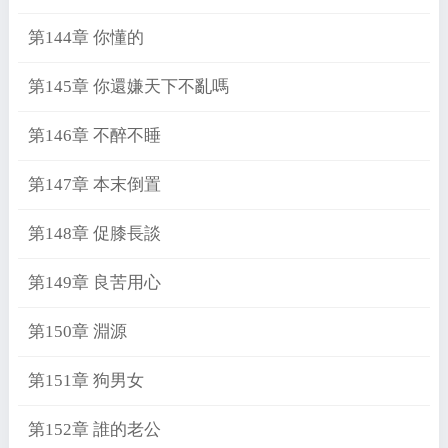
第144章 你懂的
第145章 你還嫌天下不亂嗎
第146章 不醉不睡
第147章 本末倒置
第148章 促膝長談
第149章 良苦用心
第150章 淵源
第151章 狗男女
第152章 誰的老公