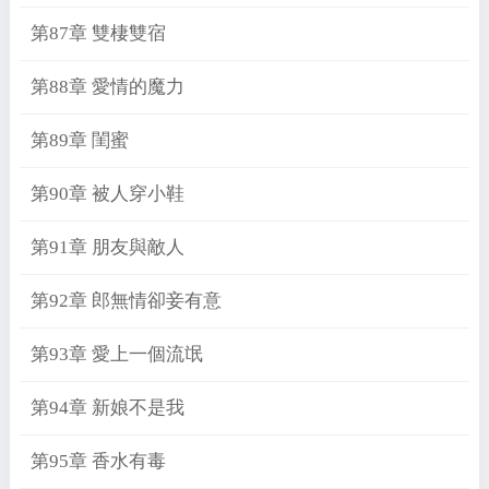
第87章 雙棲雙宿
第88章 愛情的魔力
第89章 閨蜜
第90章 被人穿小鞋
第91章 朋友與敵人
第92章 郎無情卻妾有意
第93章 愛上一個流氓
第94章 新娘不是我
第95章 香水有毒