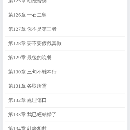
第125章 胡攪蠻纏
第126章 一石二鳥
第127章 你不是第三者
第128章 要不要假戲真做
第129章 最後的晚餐
第130章 三句不離本行
第131章 各取所需
第132章 處理傷口
第133章 我已經結婚了
第134章 針鋒相對