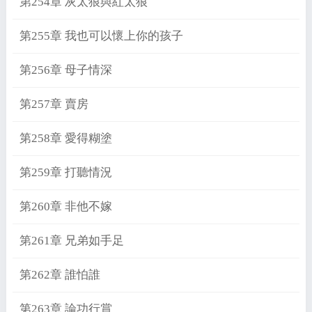
第254章 灰太狼與紅太狼
第255章 我也可以懷上你的孩子
第256章 母子情深
第257章 賣房
第258章 愛得糊塗
第259章 打聽情況
第260章 非他不嫁
第261章 兄弟如手足
第262章 誰怕誰
第263章 論功行賞