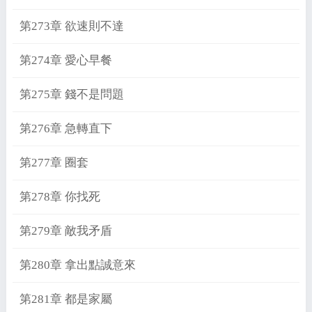
第273章 欲速則不達
第274章 愛心早餐
第275章 錢不是問題
第276章 急轉直下
第277章 圈套
第278章 你找死
第279章 敵我矛盾
第280章 拿出點誠意來
第281章 都是家屬