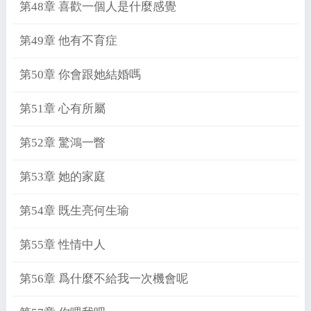
第48章 喜歡一個人是什麼感覺
第49章 他有不育症
第50章 你會跟她結婚嗎
第51章 心有所屬
第52章 驚鴻一瞥
第53章 她的家庭
第54章 既生亮何生瑜
第55章 性情中人
第56章 爲什麼不給我一次機會呢