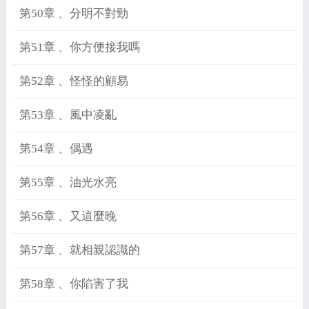
第50章 、分明不對勁
第51章 、你方便接我嗎
第52章 、怪怪的顧易
第53章 、風中凌亂
第54章 、偶遇
第55章 、油光水亮
第56章 、又這麼晚
第57章 、就相親認識的
第58章 、你陷害了我