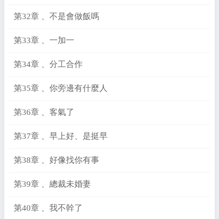
第32章 、不是會做飯嗎
第33章 、一加一
第34章 、分工合作
第35章 、你旁邊有什麼人
第36章 、客氣了
第37章 、早上好、是挺早
第38章 、好像找你有事
第39章 、總裁未婚妻
第40章 、我不幹了