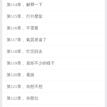
第114章 、解釋一下
第115章 、打什麼架
第116章 、不需要
第117章 、氣質差遠了
第118章 、忙完回去
第119章 、規矩不少的樣子
第120章 、看路
第121章 、你想不想
第122章 、你那位