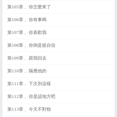
第105章 、你怎麼來了
第106章 、你有事嗎
第107章 、你喜歡我
第108章 、你倒是挺自信
第109章 、跟我回去
第110章 、隔應他的
第111章 、下次別這樣
第112章 、你是認地方吧
第113章 、今天不對勁