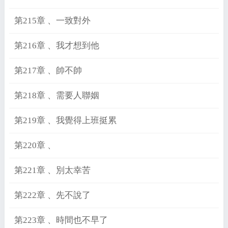
第215章 、一致對外
第216章 、我才想到他
第217章 、帥不帥
第218章 、需要人聯姻
第219章 、我覺得上班挺累
第220章 、
第221章 、別太幸苦
第222章 、先不說了
第223章 、時間也不早了