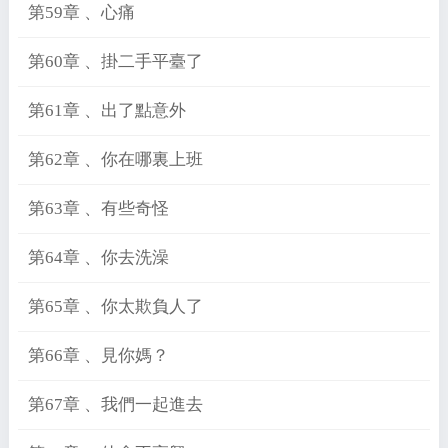
第59章 、心痛
第60章 、掛二手平臺了
第61章 、出了點意外
第62章 、你在哪裏上班
第63章 、有些奇怪
第64章 、你去洗澡
第65章 、你太欺負人了
第66章 、見你媽？
第67章 、我們一起進去