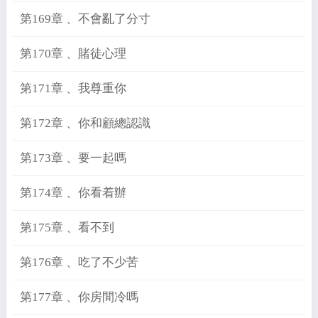
第169章 、不會亂了分寸
第170章 、賭徒心理
第171章 、我尊重你
第172章 、你和顧總認識
第173章 、要一起嗎
第174章 、你看着辦
第175章 、看不到
第176章 、吃了不少苦
第177章 、你房間冷嗎