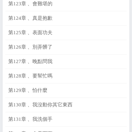
第123章 、會難堪的
第124章 、真是抱歉
第125章 、表面功夫
第126章 、別弄髒了
第127章 、晚點問我
第128章 、要幫忙嗎
第129章 、怕什麼
第130章 、我沒動你其它東西
第131章 、我洗個手