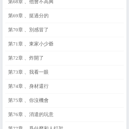
第68章 、他會不高興
第69章 、挺過分的
第70章 、別感冒了
第71章 、東家小少爺
第72章 、炸開了
第73章 、我看一眼
第74章 、身材還行
第75章 、你沒機會
第76章 、消遣的玩意
第77章 、爲什麼和人打架