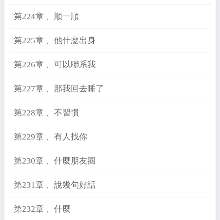
第224章 、順一順
第225章 、他什麼出身
第226章 、可以聯系我
第227章 、那我回去睡了
第228章 、不習慣
第229章 、有人找你
第230章 、什麼朋友圈
第231章 、說幾句好話
第232章 、什麼