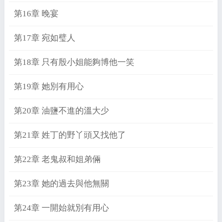
第16章 晚宴
第17章 宛如璧人
第18章 只有殷小姐能夠博他一笑
第19章 她別有用心
第20章 油鹽不進的溫大少
第21章 姓丁的野丫頭又找他了
第22章 老鬼叔和姐弟倆
第23章 她的過去與他無關
第24章 一開始就別有用心