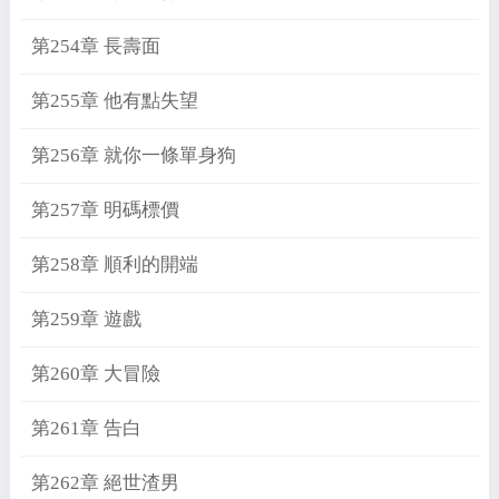
第254章 長壽面
第255章 他有點失望
第256章 就你一條單身狗
第257章 明碼標價
第258章 順利的開端
第259章 遊戲
第260章 大冒險
第261章 告白
第262章 絕世渣男