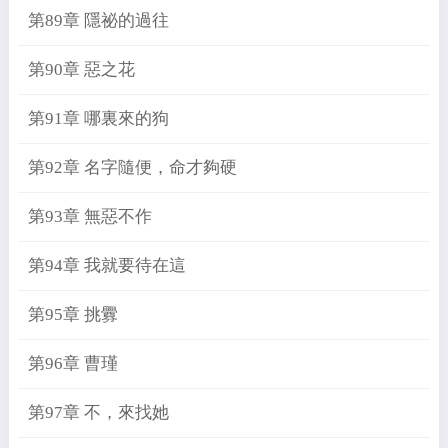
第89章 隱祕的過往
第90章 惡之花
第91章 哪裏來的狗
第92章 名字隨便，命才夠硬
第93章 無惡不作
第94章 我就要待在這
第95章 挑釁
第96章 曹瑾
第97章 不，來找她