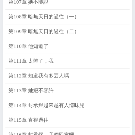
第107章 她不能說
第108章 暗無天日的過往（一）
第109章 暗無天日的過往（二）
第110章 他知道了
第111章 太髒了，我
第112章 知道我有多丟人嗎
第113章 她絕不容許
第114章 封承煜越來越有人情味兒
第115章 直視過往
第116章 封承煜，我們回家吧