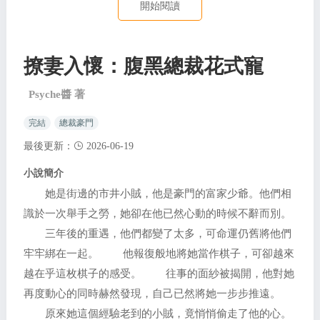
開始閱讀
撩妻入懷：腹黑總裁花式寵
Psyche醬 著
完結
總裁豪門
最後更新：
2026-06-19
小說簡介
她是街邊的市井小賊，他是豪門的富家少爺。他們相
識於一次舉手之勞，她卻在他已然心動的時候不辭而別。
三年後的重遇，他們都變了太多，可命運仍舊將他們
牢牢綁在一起。 他報復般地將她當作棋子，可卻越來
越在乎這枚棋子的感受。 往事的面紗被揭開，他對她
再度動心的同時赫然發現，自己已然將她一步步推遠。
原來她這個經驗老到的小賊，竟悄悄偷走了他的心。