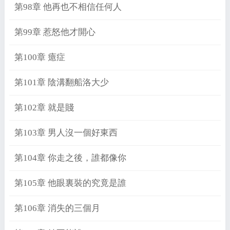
第98章 他再也不相信任何人
第99章 惹怒他才開心
第100章 癔症
第101章 陰溝翻船洛大少
第102章 就是賤
第103章 男人沒一個好東西
第104章 你走之後，誰都像你
第105章 他眼裏裝的究竟是誰
第106章 消失的三個月