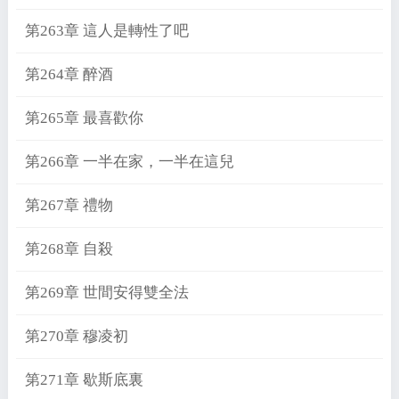
第263章 這人是轉性了吧
第264章 醉酒
第265章 最喜歡你
第266章 一半在家，一半在這兒
第267章 禮物
第268章 自殺
第269章 世間安得雙全法
第270章 穆凌初
第271章 歇斯底裏