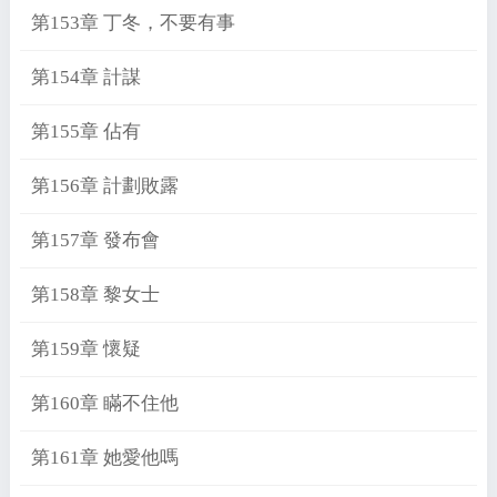
第153章 丁冬，不要有事
第154章 計謀
第155章 佔有
第156章 計劃敗露
第157章 發布會
第158章 黎女士
第159章 懷疑
第160章 瞞不住他
第161章 她愛他嗎