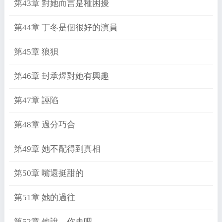
第43章 對她而言是種困擾
第44章 丁冬是個很好的演員
第45章 狼狽
第46章 封承煜對她有興趣
第47章 誣陷
第48章 過分巧合
第49章 她不配得到真相
第50章 嘴還挺甜的
第51章 她的過往
第52章 他說，你走吧