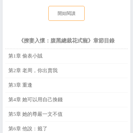
開始閱讀
《撩妻入懷：腹黑總裁花式寵》章節目錄
第1章 偷表小賊
第2章 老周，你出賣我
第3章 重逢
第4章 她可以用自己換錢
第5章 她的尊嚴一文不值
第6章 他說：籤了