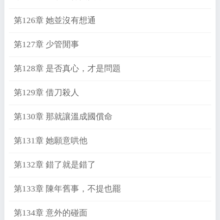
第126章 她並沒有想通
第127章 少管閒事
第128章 是否真心，才是問題
第129章 借刀殺人
第130章 那就讓溫成國償命
第131章 她願意哄他
第132章 錯了就是錯了
第133章 陳年舊事，不提也罷
第134章 意外的碰面