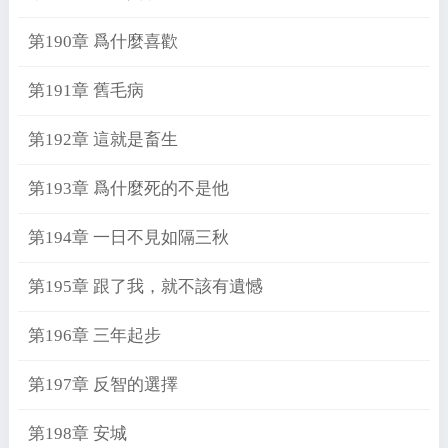
第190章 爲什麼喜歡
第191章 舊毛病
第192章 這就是畜生
第193章 爲什麼死的不是他
第194章 一日不見如隔三秋
第195章 跟了我，就不該有遺憾
第196章 三年起步
第197章 反智的選擇
第198章 安城