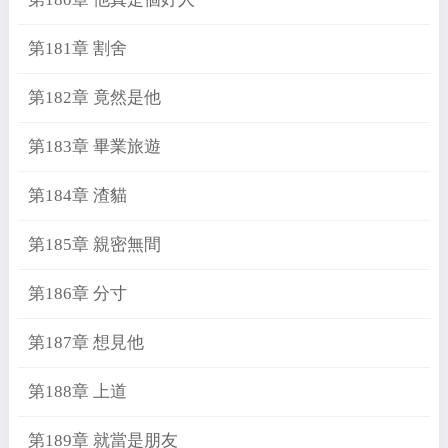
第181章 割舍
第182章 竟然是他
第183章 畢業旅遊
第184章 渣貓
第185章 親密無間
第186章 分寸
第187章 想見他
第188章 上道
第189章 就當是朋友