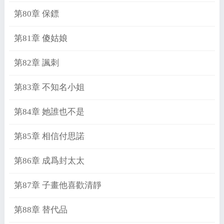
第80章 保鏢
第81章 傻姑娘
第82章 諷刺
第83章 不知名小姐
第84章 她誰也不是
第85章 相信付思諾
第86章 成爲封太太
第87章 子畫他喜歡清靜
第88章 替代品