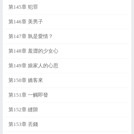
第145章 犯罪
第146章 美男子
第147章 孰是愛情？
第148章 羞澀的少女心
第149章 娘家人的心思
第150章 嬌客來
第151章 一觸即發
第152章 縫隙
第153章 丟錢