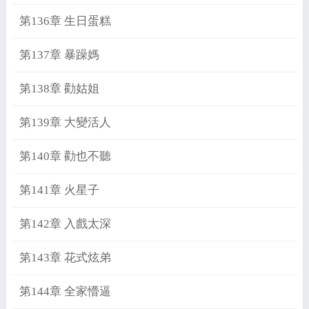
第136章 生日蛋糕
第137章 暴躁媽
第138章 勸姑姐
第139章 大變活人
第140章 勸也不聽
第141章 火星子
第142章 入戲太深
第143章 花式炫弟
第144章 全家懵逼