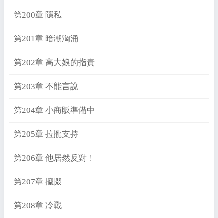
第200章 隱私
第201章 暗潮洶涌
第202章 高大娘的指責
第203章 不能言說
第204章 小商販準備中
第205章 拉攏支持
第206章 他居然反對！
第207章 攛掇
第208章 冷戰