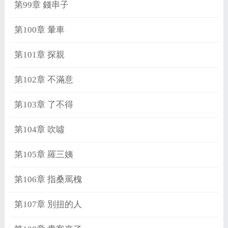
第99章 錢串子
第100章 暈車
第101章 探親
第102章 不滿意
第103章 了不得
第104章 吹噓
第105章 羅三姨
第106章 指桑罵槐
第107章 別扭的人