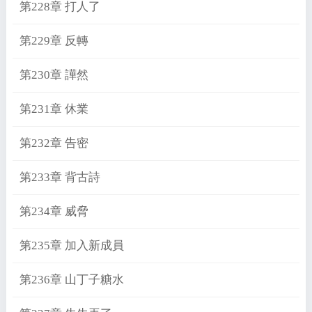
第228章 打人了
第229章 反轉
第230章 譁然
第231章 休業
第232章 告密
第233章 背古詩
第234章 威脅
第235章 加入新成員
第236章 山丁子糖水