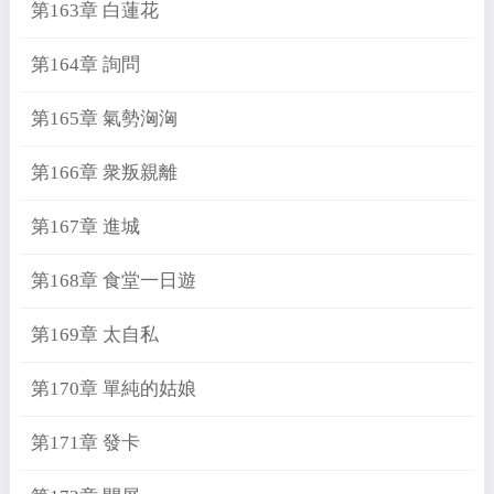
第163章 白蓮花
第164章 詢問
第165章 氣勢洶洶
第166章 衆叛親離
第167章 進城
第168章 食堂一日遊
第169章 太自私
第170章 單純的姑娘
第171章 發卡