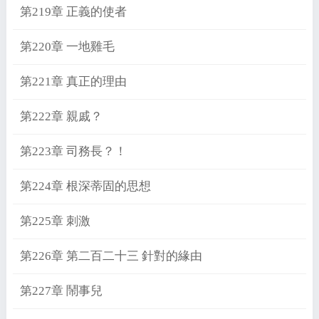
第219章 正義的使者
第220章 一地雞毛
第221章 真正的理由
第222章 親戚？
第223章 司務長？！
第224章 根深蒂固的思想
第225章 刺激
第226章 第二百二十三 針對的緣由
第227章 鬧事兒