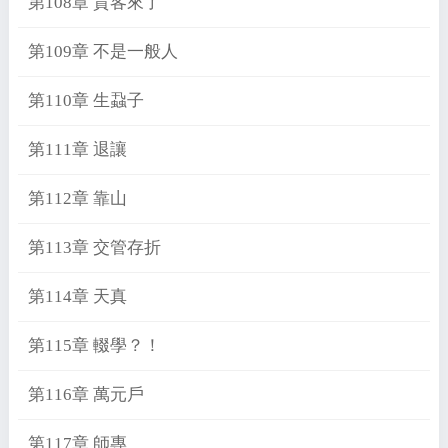
第108章 貴客來了
第109章 不是一般人
第110章 生蝨子
第111章 退讓
第112章 靠山
第113章 交管存折
第114章 天真
第115章 輟學？！
第116章 萬元戶
第117章 師專