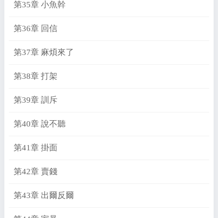
第35章 小魚幹
第36章 回信
第37章 麻煩來了
第38章 打架
第39章 訓斥
第40章 說不聽
第41章 掛面
第42章 賣錢
第43章 出爾反爾