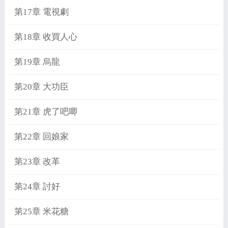
第17章 電視劇
第18章 收買人心
第19章 烏龍
第20章 大功臣
第21章 虎了吧唧
第22章 回娘家
第23章 改革
第24章 討好
第25章 米花糖