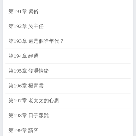
第191章 習俗
第192章 吳主任
第193章 這是個啥年代？
第194章 經過
第195章 發泄情緒
第196章 楊青雲
第197章 老太太的心思
第198章 日子艱難
第199章 請客