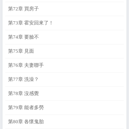
第72章 買房子
第73章 霍安回來了！
第74章 要臉不
第75章 見面
第76章 夫妻聯手
第77章 洗澡？
第78章 沒感覺
第79章 能者多勞
第80章 各懷鬼胎