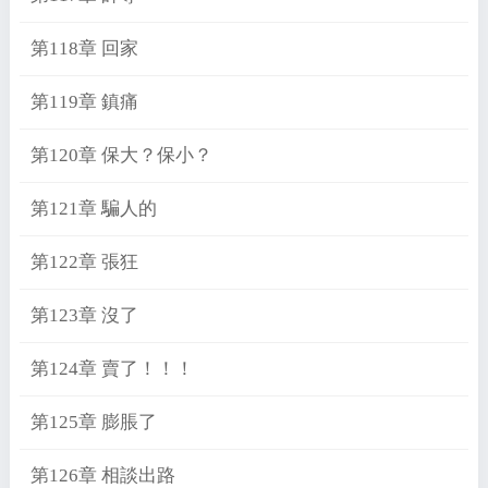
第118章 回家
第119章 鎮痛
第120章 保大？保小？
第121章 騙人的
第122章 張狂
第123章 沒了
第124章 賣了！！！
第125章 膨脹了
第126章 相談出路