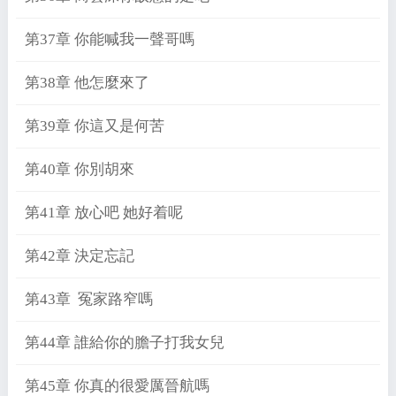
第37章 你能喊我一聲哥嗎
第38章 他怎麼來了
第39章 你這又是何苦
第40章 你別胡來
第41章 放心吧 她好着呢
第42章 決定忘記
第43章 冤家路窄嗎
第44章 誰給你的膽子打我女兒
第45章 你真的很愛厲晉航嗎