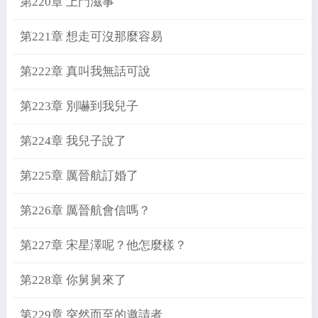
第220章 上門滋事
第221章 想走可沒那麼容易
第222章 真叫我無話可說
第223章 別嚇到我兒子
第224章 我兒子說了
第225章 厲晉航訂婚了
第226章 厲晉航會信嗎？
第227章 宋星澤呢？他怎麼樣？
第228章 你舅舅來了
第229章 突然而至的邀請者