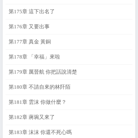
第175章 這下出名了
第176章 又要出事
第177章 真金 黃銅
第178章 「幸福」來啦
第179章 厲晉航 你把話說清楚
第180章 不請自來的林阡陌
第181章 雲沫 你做什麼？
第182章 蔣琬又來了
第183章 沫沫 你還不死心嗎