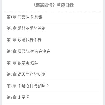
《盛宴囚情》章節目錄
第1章 商雲沫 你夠狠
第2章 愛與不愛的差別
第3章 放過我行不行
第4章 厲晉航 你有完沒完
第5章 被帶走 危險
第6章 從天而降的妖孽
第7章 不是心甘情願嗎？
第8章 宋星澤