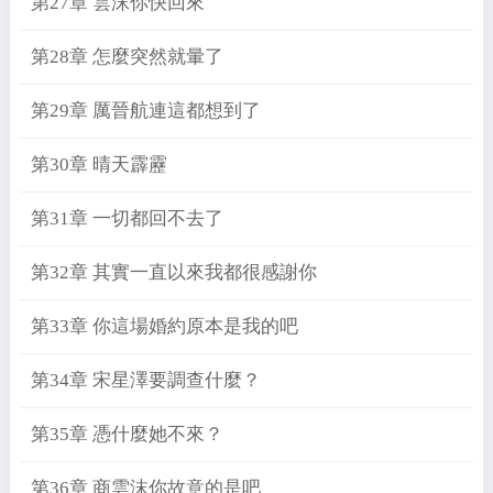
第27章 雲沫你快回來
第28章 怎麼突然就暈了
第29章 厲晉航連這都想到了
第30章 晴天霹靂
第31章 一切都回不去了
第32章 其實一直以來我都很感謝你
第33章 你這場婚約原本是我的吧
第34章 宋星澤要調查什麼？
第35章 憑什麼她不來？
第36章 商雲沫你故意的是吧