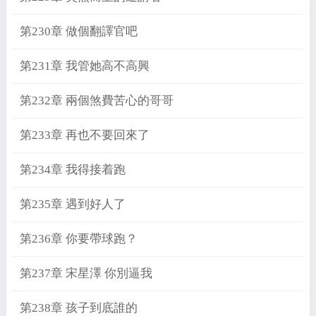
第230章 做個翻譯官吧
第231章 我管她高不高興
第232章 兩個煞費苦心的哥哥
第233章 再也不要回來了
第234章 我得接着跑
第235章 遇到好人了
第236章 你要帶球跑？
第237章 宋星澤 你別逼我
第238章 孩子到底誰的