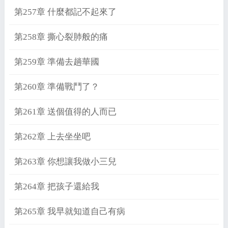
第257章 什麼都記不起來了
第258章 撕心裂肺般的痛
第259章 準備去趟華國
第260章 準備戰鬥了？
第261章 送個值得的人而已
第262章 上去坐坐吧
第263章 你想讓我做小三兒
第264章 把孩子還給我
第265章 我早就知道自己有病