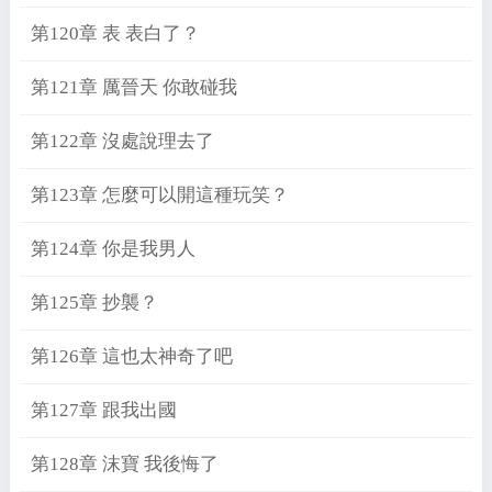
第120章 表 表白了？
第121章 厲晉天 你敢碰我
第122章 沒處說理去了
第123章 怎麼可以開這種玩笑？
第124章 你是我男人
第125章 抄襲？
第126章 這也太神奇了吧
第127章 跟我出國
第128章 沫寶 我後悔了