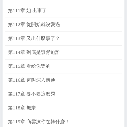
第111章 姐 出事了
第112章 從開始就沒愛過
第113章 又出什麼事了？
第114章 到底是誰脅迫誰
第115章 看給你樂的
第116章 這叫深入溝通
第117章 要不要這麼秀
第118章 無奈
第119章 商雲沫你在幹什麼！