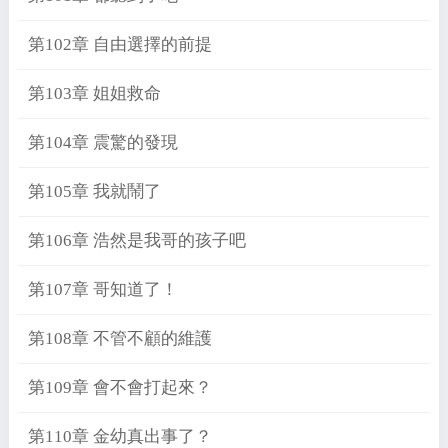
第102章 自由選擇的前提
第103章 姐姐救命
第104章 震驚的發現
第105章 我就鬧了
第106章 浩然是我哥的孩子吧
第107章 哥知道了！
第108章 不管不顧的維護
第109章 會不會打起來？
第110章 金幼真出事了？