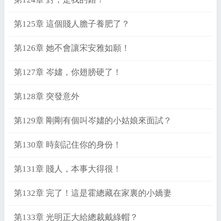
第125章 這個賤人膽子養肥了？
第126章 她不會讓宋安雅如願！
第127章 岑嫿，你翅膀硬了！
第128章 突發意外
第129章 剛剛有個叫岑嫿的小姑娘來面試？
第130章 時刻記住你的身份！
第131章 賤人，本事大得很！
第132章 完了！這是霍總藏在家裏的小嬌妻
第133章 光明正大給總裁戴綠帽？