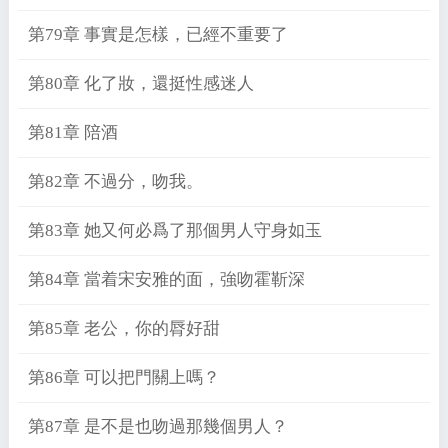
第79章 事實是怎樣，已經不重要了
第80章 化了妝，還挺性感迷人
第81章 陪酒
第82章 不過分，吻我。
第83章 她又何必爲了那個男人守身如玉
第84章 當着宋安雅的面，強吻霍靳深
第85章 老公，你的脣好甜
第86章 可以把門關上嗎？
第87章 是不是也吻過那幾個男人？