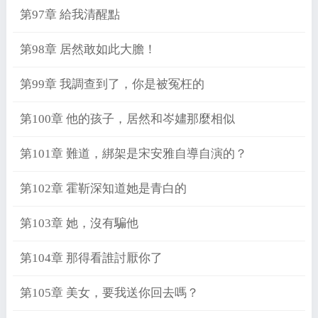
第97章 給我清醒點
第98章 居然敢如此大膽！
第99章 我調查到了，你是被冤枉的
第100章 他的孩子，居然和岑嫿那麼相似
第101章 難道，綁架是宋安雅自導自演的？
第102章 霍靳深知道她是青白的
第103章 她，沒有騙他
第104章 那得看誰討厭你了
第105章 美女，要我送你回去嗎？