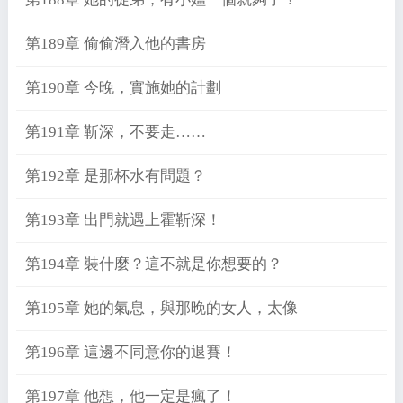
第189章 偷偷潛入他的書房
第190章 今晚，實施她的計劃
第191章 靳深，不要走……
第192章 是那杯水有問題？
第193章 出門就遇上霍靳深！
第194章 裝什麼？這不就是你想要的？
第195章 她的氣息，與那晚的女人，太像
第196章 這邊不同意你的退賽！
第197章 他想，他一定是瘋了！