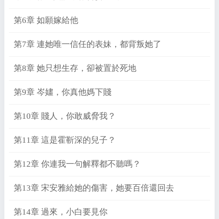
第6章 如願嫁給他
第7章 連她唯一信任的表妹，都背叛她了
第8章 她只想生存，卻被置於死地
第9章 岑嫿，你真他媽下賤
第10章 賤人，你敢威脅我？
第11章 這是霍靳深的兒子？
第12章 你連我一句解釋都不聽嗎？
第13章 宋安雅給她的傷害，她要百倍還回去
第14章 過來，小白要見你