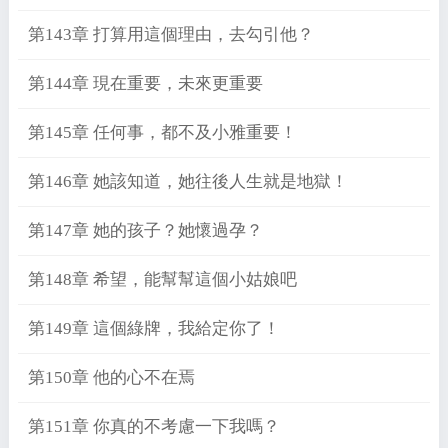
第143章 打算用這個理由，去勾引他？
第144章 現在重要，未來更重要
第145章 任何事，都不及小雅重要！
第146章 她該知道，她往後人生就是地獄！
第147章 她的孩子？她懷過孕？
第148章 希望，能幫幫這個小姑娘吧
第149章 這個綠牌，我給定你了！
第150章 他的心不在焉
第151章 你真的不考慮一下我嗎？