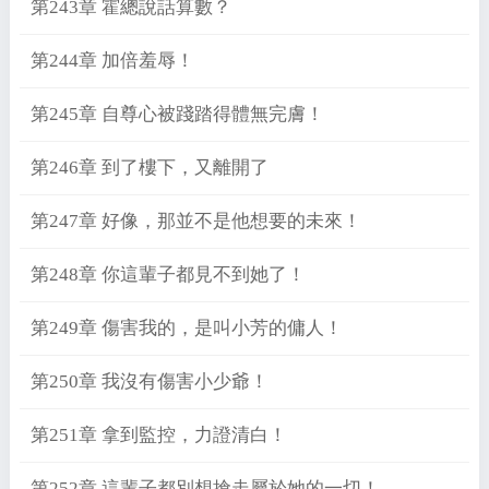
第243章 霍總說話算數？
第244章 加倍羞辱！
第245章 自尊心被踐踏得體無完膚！
第246章 到了樓下，又離開了
第247章 好像，那並不是他想要的未來！
第248章 你這輩子都見不到她了！
第249章 傷害我的，是叫小芳的傭人！
第250章 我沒有傷害小少爺！
第251章 拿到監控，力證清白！
第252章 這輩子都別想搶走屬於她的一切！