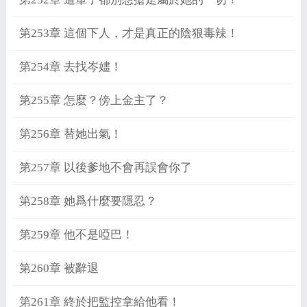
第253章 這個下人，才是真正的陰狠毒辣！
第254章 去找岑嫿！
第255章 怎麼？傍上金主了？
第256章 替她出氣！
第257章 以後爹地不會再誤會你了
第258章 她爲什麼要隱忍？
第259章 他不是啞巴！
第260章 被辭退
第261章 終於把監控拿給他看！