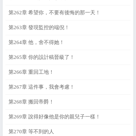
第262章 希望你，不要有後悔的那一天！
第263章 發現監控的端倪！
第264章 他，舍不得她！
第265章 你的設計稿晉級了！
第266章 重回工地！
第267章 這件事，我會考慮！
第268章 搬回帝爵！
第269章 說得好像他是你的親兒子一樣！
第270章 等不到的人