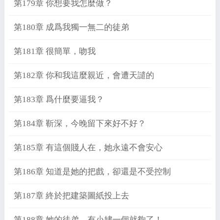
第179章 你想要我怎麼做？
第180章 成爲我獨一無二的徒弟
第181章 很簡單，吻我
第182章 你和我這麼親近，會遭天譴的
第183章 爲什麼要逼我？
第184章 靳深，今晚留下來好不好？
第185章 有這個賤人在，她永遠不會安心
第186章 知道是她的把戲，卻還是不受控制
第187章 終於把建築圖紙投上去
第188章 她的徒弟，有小嫿一個就夠了！