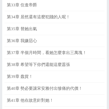
第33章 住進帝爵
第34章 居然還有這麼犯賤的人呢！
第35章 替她出氣
第36章 我嫌惡心
第37章 半個月時間，看她怎麼拿出三萬塊！
第38章 希望等下你們還能這麼囂張
第39章 蠢貨！
第40章 勢必要讓宋安雅付出慘痛的代價！
第41章 他在故意針對她！