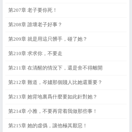
第207章 老子要你死！
第208章 誰壞老子好事？
第209章 就是用這只髒手，碰了她？
第210章 求求你，不要走
第211章 在清醒的情況下，還是舍不得離開
第212章 難道，岑嫿那個賤人比她還重要？
第213章 她背地裏爲什麼要如此針對她？
第214章 小雅，不要再背着我做那些事！
第215章 她的虛僞，讓他極其厭惡！