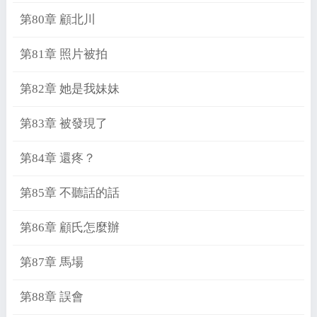
第80章 顧北川
第81章 照片被拍
第82章 她是我妹妹
第83章 被發現了
第84章 還疼？
第85章 不聽話的話
第86章 顧氏怎麼辦
第87章 馬場
第88章 誤會