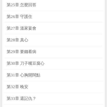
第25章 怎麼回答
第26章 守護住
第27章 溫家宴會
第28章 真心
第29章 要錢看病
第30章 刀子嘴豆腐心
第31章 心胸開闊點
第32章 晚安
第33章 還記仇？