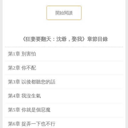
開始閱讀
《狂妻要翻天：沈爺，娶我》章節目錄
第1章 別害怕
第2章 你不配
第3章 以後都聽您的話
第4章 我沒生氣
第5章 你就是個惡魔
第6章 捉弄一下也不行