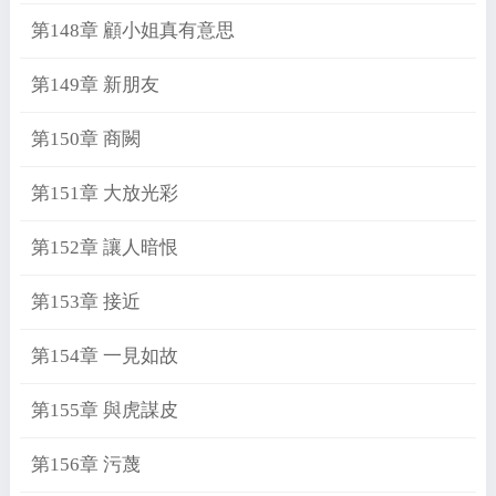
第148章 顧小姐真有意思
第149章 新朋友
第150章 商闕
第151章 大放光彩
第152章 讓人暗恨
第153章 接近
第154章 一見如故
第155章 與虎謀皮
第156章 污蔑