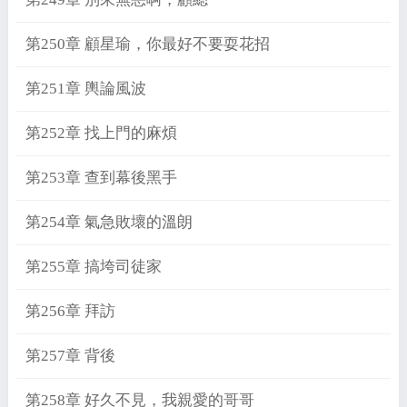
第250章 顧星瑜，你最好不要耍花招
第251章 輿論風波
第252章 找上門的麻煩
第253章 查到幕後黑手
第254章 氣急敗壞的溫朗
第255章 搞垮司徒家
第256章 拜訪
第257章 背後
第258章 好久不見，我親愛的哥哥