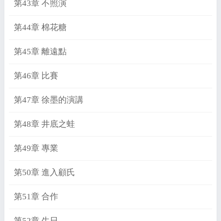
第43章 不照演
第44章 棉花糖
第45章 離遠點
第46章 比賽
第47章 徐墨的演講
第48章 井底之蛙
第49章 專業
第50章 進入顧氏
第51章 合作
第52章 生日