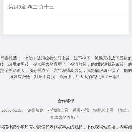
第249章 卷二·九十三
新書推薦：
淪陷！被頂級教父盯上後，逃不掉了
被拋棄後成了最強狼
後
怒甩渣男後，被京圈大佬寵壞了
被流放後，他們跪迎我為狼後
他
把偏愛給別人，我分手成全
六年深情為虛妄，我覺醒狼魂不演了
他的
擬娩綜合徵，對象不是我
退婚後，江太太的馬甲掉了一地！
合作夥伴
MoboReader
免費短劇
小說線上看
暖暖小說
短劇線上看
糟糕！
禁慾大佬淪陷了
網路小說小鎮所有小說僅代表作家本人的觀點，不代表網站立場，內容如