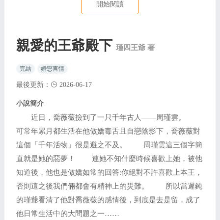
開始閱讀
親愛的王爺殿下
瑾四王爺 著
完結
婚戀言情
最後更新：
2026-06-17
小說簡介
近日，喬薇薇撿到了一只千年古人——周瑾雲。
可常年累月都生活在他傲嬌毒舌且自戀陰影下，喬薇薇對
這個「千年活物」很是避之不及。 周瑾雲這三個字簡
直就是她的惡夢！ 連她不知什麼時候喜歡上她，被他
知道後，他也是傲嬌如常的回答:你絕對不許喜歡上本王，
否則這之後我們倆都會有精神上的災難。 所以當遲鈍
的瑾爺看清了他對喬薇薇的感情後，到底是去是留，成了
他日常生活中的大問題之一……