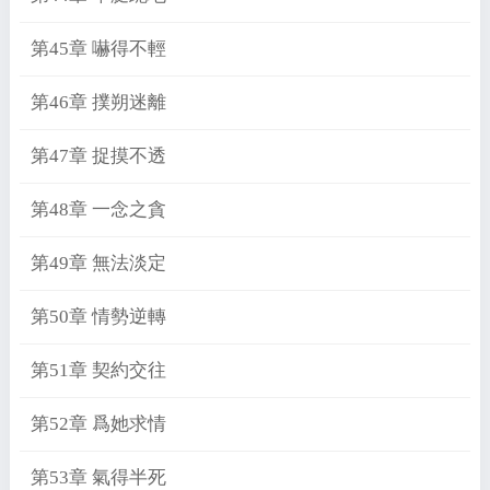
第45章 嚇得不輕
第46章 撲朔迷離
第47章 捉摸不透
第48章 一念之貪
第49章 無法淡定
第50章 情勢逆轉
第51章 契約交往
第52章 爲她求情
第53章 氣得半死