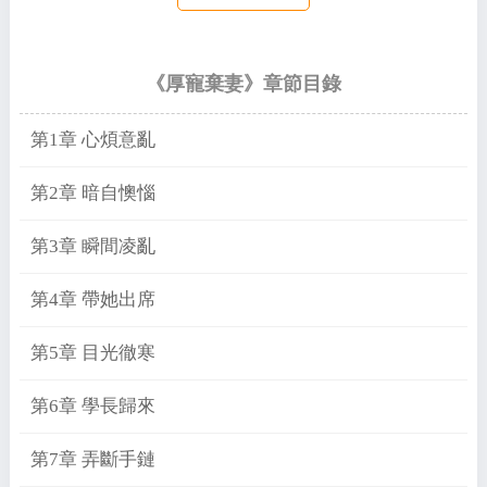
《厚寵棄妻》章節目錄
第1章 心煩意亂
第2章 暗自懊惱
第3章 瞬間凌亂
第4章 帶她出席
第5章 目光徹寒
第6章 學長歸來
第7章 弄斷手鏈