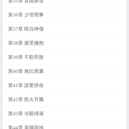
第35章 冒險探望
第36章 少管閒事
第37章 暗自神傷
第38章 接受擁抱
第39章 不歡而散
第40章 無比窩囊
第41章 誰要拼命
第42章 怒火升騰
第43章 冷眼掃過
第44章 單腿跪地