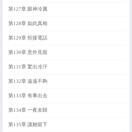
第127章 眼神冷厲
第128章 如此真相
第129章 拒接電話
第130章 意外見面
第131章 驚出冷汗
第132章 遠遠不夠
第133章 有事出去
第134章 一夜未歸
第135章 讓她留下