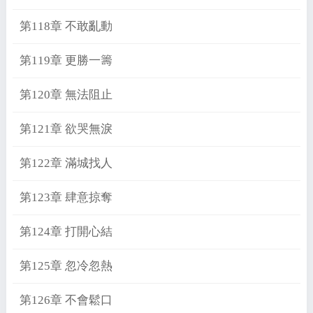
第118章 不敢亂動
第119章 更勝一籌
第120章 無法阻止
第121章 欲哭無淚
第122章 滿城找人
第123章 肆意掠奪
第124章 打開心結
第125章 忽冷忽熱
第126章 不會鬆口