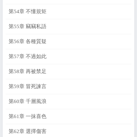
第54章 不懂規矩
第55章 竊竊私語
第56章 各種質疑
第57章 不過如此
第58章 再被禁足
第59章 冒死諫言
第60章 千層風浪
第61章 一抹喜色
第62章 選擇傷害