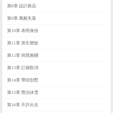
第8章 設計新品
第9章 萬般失落
第10章 表明身份
第11章 突生變故
第12章 與我無關
第13章 訂婚取消
第14章 帶回別墅
第15章 懲治沐雪
第16章 不許出去