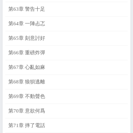
第63章 警告十足
第64章 一陣忐忑
第65章 刻意討好
第66章 重磅炸彈
第67章 心亂如麻
第68章 狼狽逃離
第69章 不動聲色
第70章 意欲何爲
第71章 摔了電話