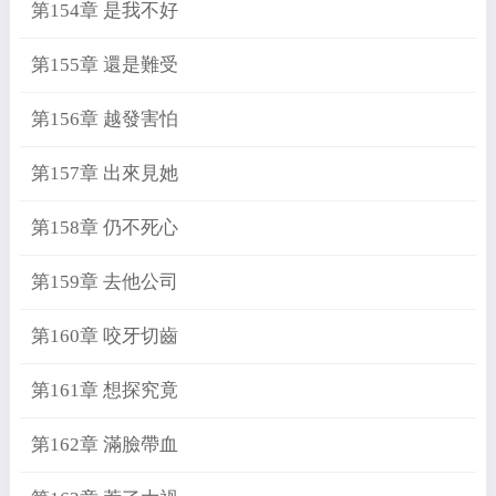
第154章 是我不好
第155章 還是難受
第156章 越發害怕
第157章 出來見她
第158章 仍不死心
第159章 去他公司
第160章 咬牙切齒
第161章 想探究竟
第162章 滿臉帶血