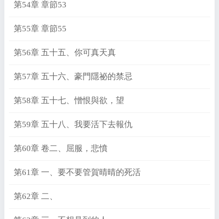
第54章 章節53
第55章 章節55
第56章 五十五、你可真天真
第57章 五十六、豪門隱祕的禁忌
第58章 五十七、憎恨與欲，望
第59章 五十八、我要活下去報仇
第60章 卷二、屈服，悲憤
第61章 一、要不要管賀晴晴的死活
第62章 二、