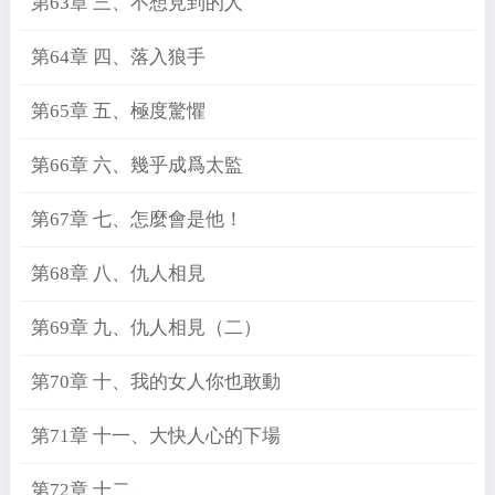
第63章 三、不想見到的人
第64章 四、落入狼手
第65章 五、極度驚懼
第66章 六、幾乎成爲太監
第67章 七、怎麼會是他！
第68章 八、仇人相見
第69章 九、仇人相見（二）
第70章 十、我的女人你也敢動
第71章 十一、大快人心的下場
第72章 十二、