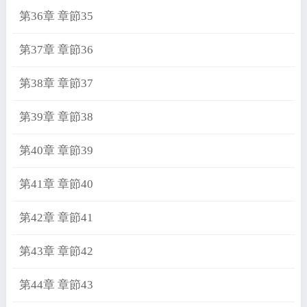
第36章 章節35
第37章 章節36
第38章 章節37
第39章 章節38
第40章 章節39
第41章 章節40
第42章 章節41
第43章 章節42
第44章 章節43