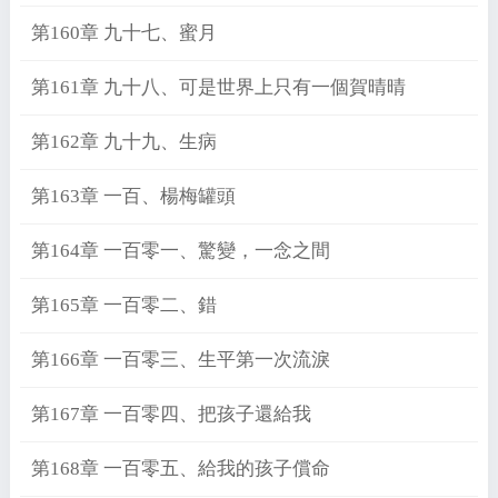
第160章 九十七、蜜月
第161章 九十八、可是世界上只有一個賀晴晴
第162章 九十九、生病
第163章 一百、楊梅罐頭
第164章 一百零一、驚變，一念之間
第165章 一百零二、錯
第166章 一百零三、生平第一次流淚
第167章 一百零四、把孩子還給我
第168章 一百零五、給我的孩子償命