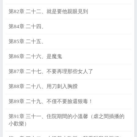
第82章 二十二、就是要他親眼見到
第84章 二十四、
第85章 二十五、
第86章 二十六、是魔鬼
第87章 二十七、不要再理那些女人了
第88章 二十八、用刀刺入胸膛
第89章 二十九、不僅不要臉還狠毒！
第91章 三十一、住院期間的小溫馨（虐之間插播的
小歡樂）