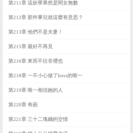
第211章 這妖孽果然是閱女無數
第212章 那件事兒就這麼有意思？
第213章 他們不是夫妻！
第215章 最好不再見
第216章 來而不往非禮也
第218章 一不小心做了boss的唯一
第219章 唯一相信她的人
第220章 奇葩
第221章 三十二塊錢的交情