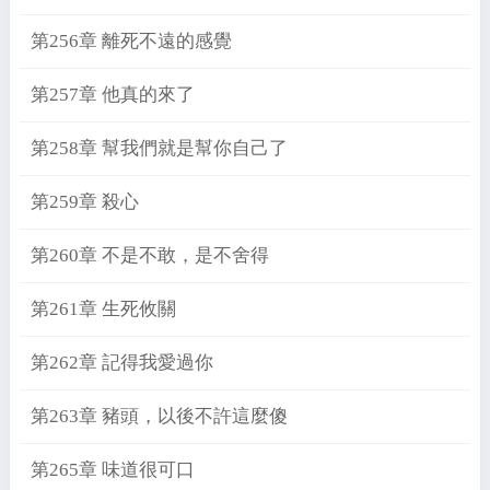
第256章 離死不遠的感覺
第257章 他真的來了
第258章 幫我們就是幫你自己了
第259章 殺心
第260章 不是不敢，是不舍得
第261章 生死攸關
第262章 記得我愛過你
第263章 豬頭，以後不許這麼傻
第265章 味道很可口