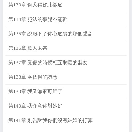
第133章 倒戈得如此徹底
第134章 犯法的事兒不能幹
第135章 說服不了你心底裏的那個聲音
第136章 欺人太甚
第137章 受傷的時候相互取暖的盟友
第138章 兩個億的誘惑
第139章 我又無家可歸了
第140章 我介意你對她好
第141章 別告訴我你們沒有結婚的打算