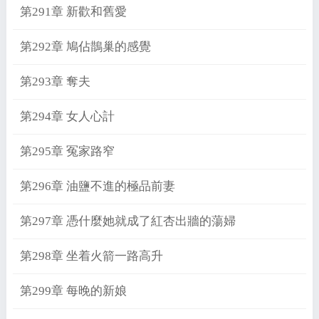
第291章 新歡和舊愛
第292章 鳩佔鵲巢的感覺
第293章 奪夫
第294章 女人心計
第295章 冤家路窄
第296章 油鹽不進的極品前妻
第297章 憑什麼她就成了紅杏出牆的蕩婦
第298章 坐着火箭一路高升
第299章 每晚的新娘