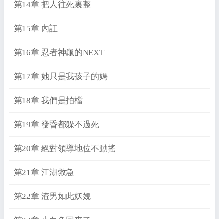
第14章 把人往死裏整
第15章 內訌
第16章 忍者神龜的NEXT
第17章 她只是我孩子的媽
第18章 我們是拍檔
第19章 發昏都躲不過死
第20章 絕對領導地位不動搖
第21章 江湖救急
第22章 渣男如此妖嬈