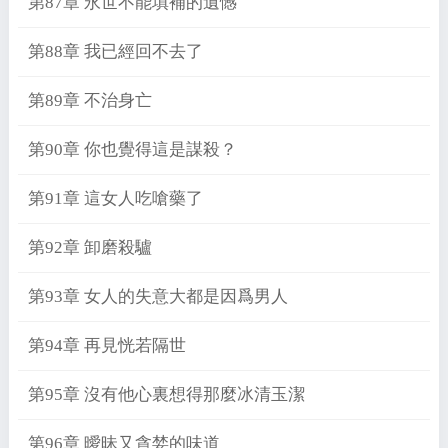
第87章 永世不能填補的遺憾
第88章 我已經回不去了
第89章 不治身亡
第90章 你也覺得這是謀殺？
第91章 這女人吃嗆藥了
第92章 卸磨殺驢
第93章 女人的失意大都是因爲男人
第94章 再見恍若隔世
第95章 沒有他心裏想得那麼冰清玉潔
第96章 曖昧又貪婪的味道