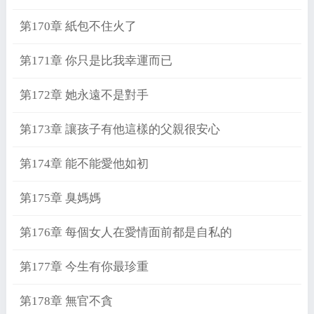
第170章 紙包不住火了
第171章 你只是比我幸運而已
第172章 她永遠不是對手
第173章 讓孩子有他這樣的父親很安心
第174章 能不能愛他如初
第175章 臭媽媽
第176章 每個女人在愛情面前都是自私的
第177章 今生有你最珍重
第178章 無官不貪