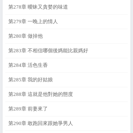
第278章 曖昧又貪婪的味道
第279章 一晚上的情人
第280章 做掉他
第283章 不相信哪個後媽能比親媽好
第284章 活色生香
第285章 我的好姑娘
第288章 這就是他對她的態度
第289章 前妻來了
第290章 敢跑回來跟她爭男人