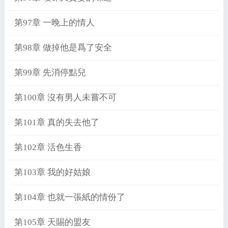
第97章 一晚上的情人
第98章 做掉他是爲了安全
第99章 先消停點兒
第100章 沒有男人未嘗不可
第101章 真的失去他了
第102章 活色生香
第103章 我的好姑娘
第104章 也就一張紙的情份了
第105章 天賜的盟友