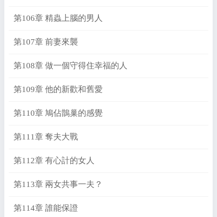
第106章 精蟲上腦的男人
第107章 前妻來襲
第108章 做一個守得住幸福的人
第109章 他的新歡和舊愛
第110章 鳩佔鵲巢的感覺
第111章 奪夫大戰
第112章 有心計的女人
第113章 兩女共事一夫？
第114章 誰能保證