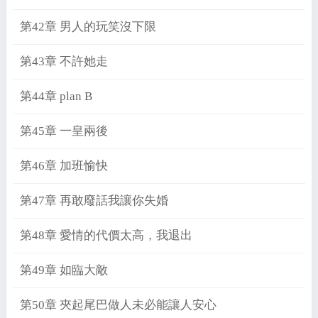
第42章 男人的玩笑沒下限
第43章 不許她走
第44章 plan B
第45章 一皇兩後
第46章 加班愉快
第47章 再敢廢話我讓你失婚
第48章 愛情的代價太高，我退出
第49章 如臨大敵
第50章 夾起尾巴做人未必能讓人安心