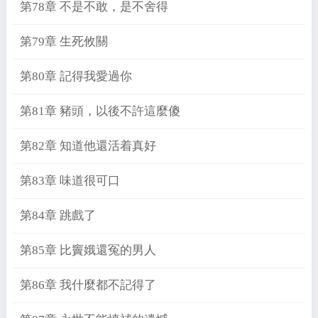
第78章 不是不敢，是不舍得
第79章 生死攸關
第80章 記得我愛過你
第81章 豬頭，以後不許這麼傻
第82章 知道他還活着真好
第83章 味道很可口
第84章 跳戲了
第85章 比竇娥還冤的男人
第86章 我什麼都不記得了