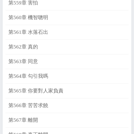
第559章 害怕
第560章 機智聰明
第561章 水落石出
第562章 真的
第563章 同意
第564章 勾引我嗎
第565章 你要對人家負責
第566章 苦苦求饒
第567章 離開