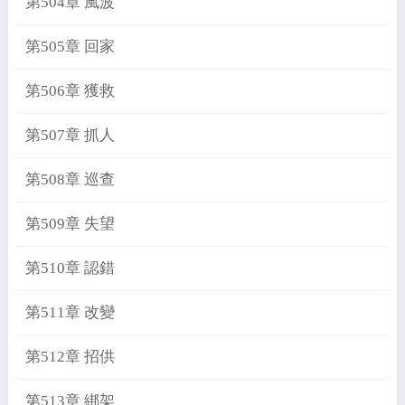
第504章 風波
第505章 回家
第506章 獲救
第507章 抓人
第508章 巡查
第509章 失望
第510章 認錯
第511章 改變
第512章 招供
第513章 綁架