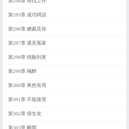
第294章 尋找工作
第295章 成功聘請
第296章 總裁見你
第297章 遇見冤家
第298章 情敵到來
第299章 喝醉
第300章 果然有用
第301章 不能接受
第302章 假女友
第303章 離開