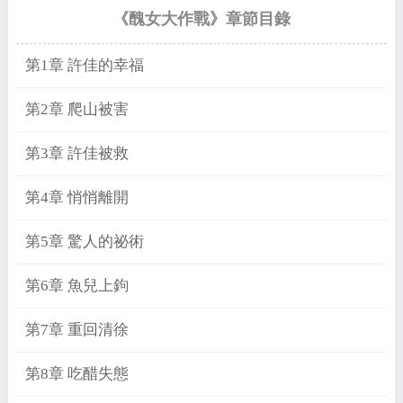
《醜女大作戰》章節目錄
第1章 許佳的幸福
第2章 爬山被害
第3章 許佳被救
第4章 悄悄離開
第5章 驚人的祕術
第6章 魚兒上鉤
第7章 重回清徐
第8章 吃醋失態