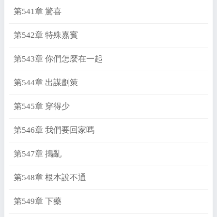
第541章 驚喜
第542章 特殊嘉賓
第543章 你們怎麼在一起
第544章 出謀劃策
第545章 穿得少
第546章 我們要回家嗎
第547章 搗亂
第548章 根本說不通
第549章 下藥