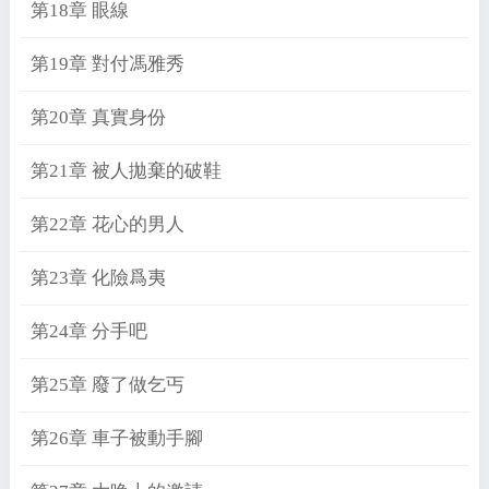
第18章 眼線
第19章 對付馮雅秀
第20章 真實身份
第21章 被人拋棄的破鞋
第22章 花心的男人
第23章 化險爲夷
第24章 分手吧
第25章 廢了做乞丐
第26章 車子被動手腳