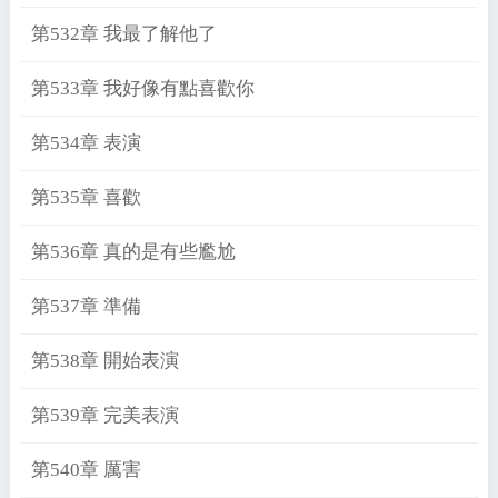
第532章 我最了解他了
第533章 我好像有點喜歡你
第534章 表演
第535章 喜歡
第536章 真的是有些尷尬
第537章 準備
第538章 開始表演
第539章 完美表演
第540章 厲害