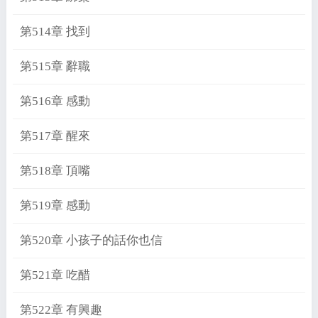
第514章 找到
第515章 辭職
第516章 感動
第517章 醒來
第518章 頂嘴
第519章 感動
第520章 小孩子的話你也信
第521章 吃醋
第522章 有興趣