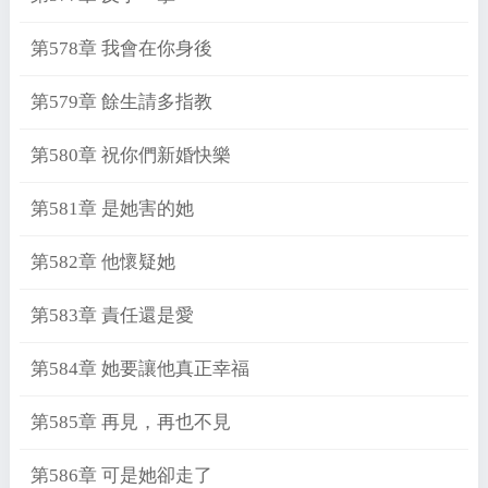
第578章 我會在你身後
第579章 餘生請多指教
第580章 祝你們新婚快樂
第581章 是她害的她
第582章 他懷疑她
第583章 責任還是愛
第584章 她要讓他真正幸福
第585章 再見，再也不見
第586章 可是她卻走了