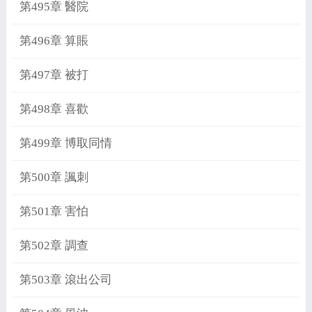
第495章 醫院
第496章 算賬
第497章 被打
第498章 喜歡
第499章 博取同情
第500章 諷刺
第501章 害怕
第502章 調查
第503章 滾出公司