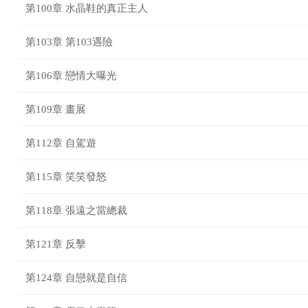
第100章 水晶鞋的真正主人
第103章 第103遇險
第106章 戀情大曝光
第109章 畫展
第112章 自駕遊
第115章 笑笑發怒
第118章 張遠之當總裁
第121章 反擊
第124章 自戀就是自信