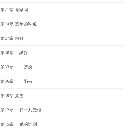
第21章 遊樂園
第24章 童年的味道
第27章 內奸
第30章 試探
第33章 誘惑
第36章 陷害
第39章 宴會
第42章 範一凡受傷
第45章 她的計劃