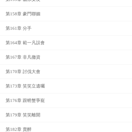
第158章 豪門聯姻
第161章 分手
第164章 範一凡誤會
第167章 非凡撤資
第170章 討伐大會
第173章 笑笑立遺囑
第176章 跟螃蟹爭寵
第179章 笑笑離開
第182章 賣醉