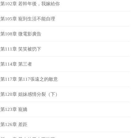
第102章 若幹年後，我嫁給你
第105章 寵到生活不能自理
第108章 微電影廣告
第111章 笑笑被扔下
第114章 第三者
第117章 第117張遠之的敵意
第120章 姐妹感情分裂（下）
第123章 寵嬌
第126章 差距