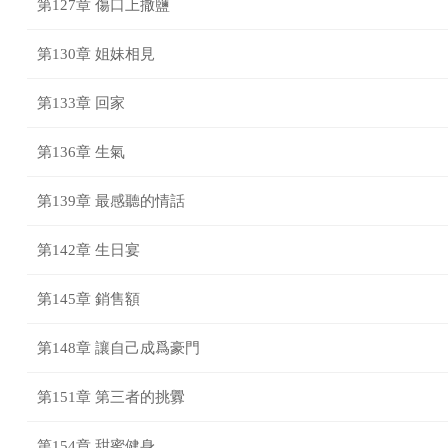
第127章 傷口上撒鹽
第130章 姐妹相見
第133章 回家
第136章 生氣
第139章 最感聽的情話
第142章 生日宴
第145章 銷售額
第148章 讓自己成爲豪門
第151章 第三者的挑釁
第154章 甜蜜健身