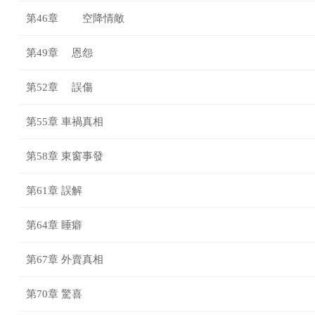
第46章 空降情敵
第49章 恩怨
第52章 誤傷
第55章 車禍真相
第58章 東窗事發
第61章 誤解
第64章 睡癖
第67章 外賣真相
第70章 驚喜