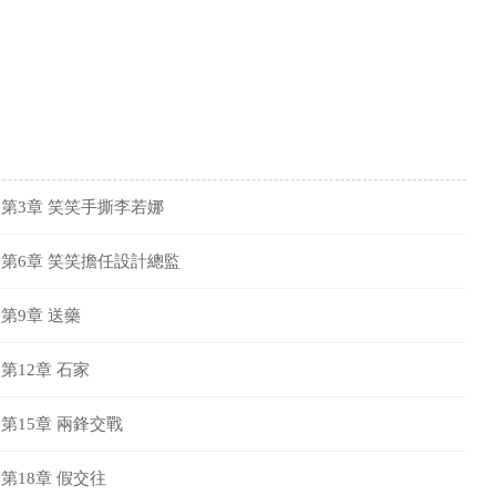
第3章 笑笑手撕李若娜
第6章 笑笑擔任設計總監
第9章 送藥
第12章 石家
第15章 兩鋒交戰
第18章 假交往