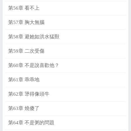
第56章 看不上
第57章 胸大無腦
第58章 避她如洪水猛獸
第59章 二次受傷
第60章 不是說喜歡他？
第61章 乖乖地
第62章 犟得像頭牛
第63章 燒傻了
第64章 不是粥的問題