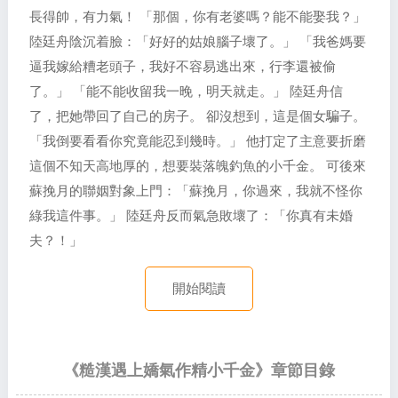
長得帥，有力氣！ 「那個，你有老婆嗎？能不能娶我？」
陸廷舟陰沉着臉：「好好的姑娘腦子壞了。」 「我爸媽要
逼我嫁給糟老頭子，我好不容易逃出來，行李還被偷
了。」 「能不能收留我一晚，明天就走。」 陸廷舟信
了，把她帶回了自己的房子。 卻沒想到，這是個女騙子。
「我倒要看看你究竟能忍到幾時。」 他打定了主意要折磨
這個不知天高地厚的，想要裝落魄釣魚的小千金。 可後來
蘇挽月的聯姻對象上門：「蘇挽月，你過來，我就不怪你
綠我這件事。」 陸廷舟反而氣急敗壞了：「你真有未婚
夫？！」
開始閱讀
《糙漢遇上嬌氣作精小千金》章節目錄