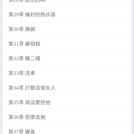
第29章 修好的熱水器
第30章 陳媚
第31章 麻煩精
第32章 睡二樓
第33章 洗車
第34章 討厭這個女人
第35章 就這麼想他
第36章 投懷送抱
第37章 腳臭