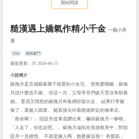
開始閱讀
糙漢遇上嬌氣作精小千金
一碗小舟
著
完結
總裁豪門
最後更新：
2026-06-15
小說簡介
蘇挽月是京城蘇家萬千寵愛的小女兒。 突然要聯姻，蘇挽
月說什麼也不嫁。 但這一次，父母哥哥們破天荒沒有順着
她。 委屈又憤怒的蘇挽月和爸媽吵架出走。 結果行李被
偷了，還被人跟蹤。 她直接尖叫着跑進附近的修車店。
「救命啊！」 陸廷舟從車底鑽出來，嚇得蘇挽月一哆嗦。
「人走了，你也走吧。」 蘇挽月淪陷在英雄救美中，對陸
廷舟一見鍾情。 不就是嫁人嗎，她要嫁這個！ 有腹肌，