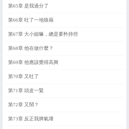
第65章 是我過分了
第66章 吐了一地狼藉
第67章 大小姐嘛，總是要矜持些
第68章 他在做什麼？
第69章 他應該覺得高興
第70章 又吐了
第71章 頭皮一緊
第72章 又鬧？
第73章 反正我脾氣壞