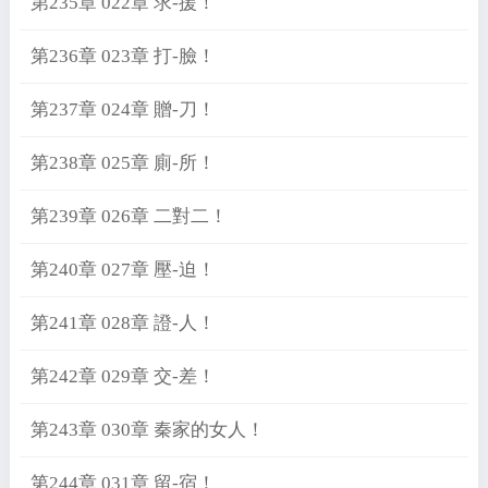
第235章 022章 求-援！
第236章 023章 打-臉！
第237章 024章 贈-刀！
第238章 025章 廁-所！
第239章 026章 二對二！
第240章 027章 壓-迫！
第241章 028章 證-人！
第242章 029章 交-差！
第243章 030章 秦家的女人！
第244章 031章 留-宿！