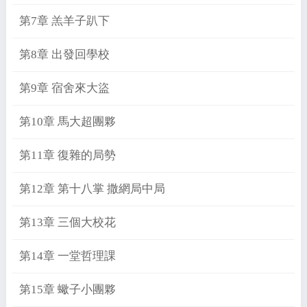
第7章 羔羊子趴下
第8章 出發回學校
第9章 宿舍來大盜
第10章 馬大超團夥
第11章 復雜的局勢
第12章 第十八掌 撒網局中局
第13章 三個大校花
第14章 一堂哲理課
第15章 蠍子小團夥