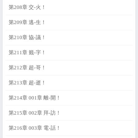
第208章 交-火！
第209章 逃-生！
第210章 協-議！
第211章 籤-字！
第212章 超-哥！
第213章 超-逝！
第214章 001章 離-開！
第215章 002章 拜-訪！
第216章 003章 電-話！