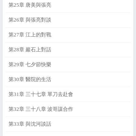
第25章 唐美與張亮
第26章 與張亮對談
第27章 江上的對戰
第28章 巖石上對話
第29章 七夕節快樂
第30章 醫院的生活
第31章 三十七章 單刀去赴會
第32章 三十八章 波哥謀合作
第33章 與沈河談話