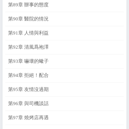
第89章 辦事的態度
第90章 醫院的情況
第91章 人情與利益
第92章 清風爲袍澤
第93章 嚇壞的蠍子
第94章 拒絕！配合
第95章 友情沒過期
第96章 與司機談話
第97章 燒烤店再遇