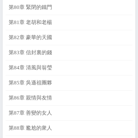
第80章 緊閉的鐵門
第81章 老胡和老楊
第82章 豪華的天國
第83章 信封裏的錢
第84章 清風與翁瑩
第85章 吳遜祖團夥
第86章 親情與友情
第87章 善變的女人
第88章 尷尬的衆人