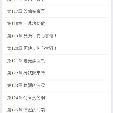
第117章 與仙姑會面
第118章 一萬塊賠償
第119章 兄弟，安心養傷！
第120章 阿姨，你心太狠！
第121章 陽光診所裏
第122章 待我歸來時
第123章 暗涌的波濤
第124章 何東劍的網
第125章 演戲的前端