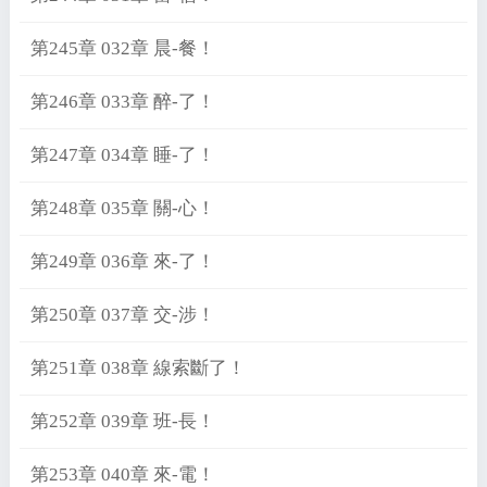
第245章 032章 晨-餐！
第246章 033章 醉-了！
第247章 034章 睡-了！
第248章 035章 關-心！
第249章 036章 來-了！
第250章 037章 交-涉！
第251章 038章 線索斷了！
第252章 039章 班-長！
第253章 040章 來-電！