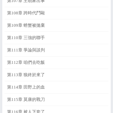
第107章 王朝家出事
第108章 跨時代鬥毆
第109章 螃蟹被拋棄
第110章 三強的聯手
第111章 爭論與談判
第112章 咱們去吃飯
第113章 狼終於來了
第114章 田野上的血
第115章 莫康的戰刀
第116章 被人下套了