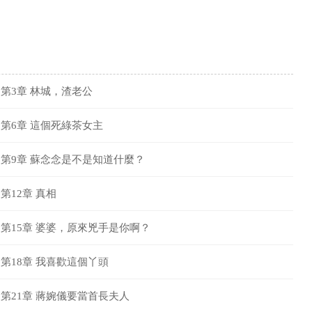
第3章 林城，渣老公
第6章 這個死綠茶女主
第9章 蘇念念是不是知道什麼？
第12章 真相
第15章 婆婆，原來兇手是你啊？
第18章 我喜歡這個丫頭
第21章 蔣婉儀要當首長夫人