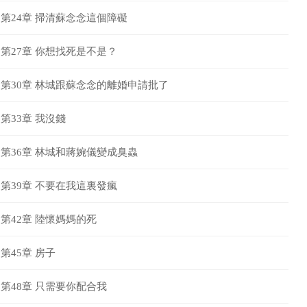
第24章 掃清蘇念念這個障礙
第27章 你想找死是不是？
第30章 林城跟蘇念念的離婚申請批了
第33章 我沒錢
第36章 林城和蔣婉儀變成臭蟲
第39章 不要在我這裏發瘋
第42章 陸懷媽媽的死
第45章 房子
第48章 只需要你配合我