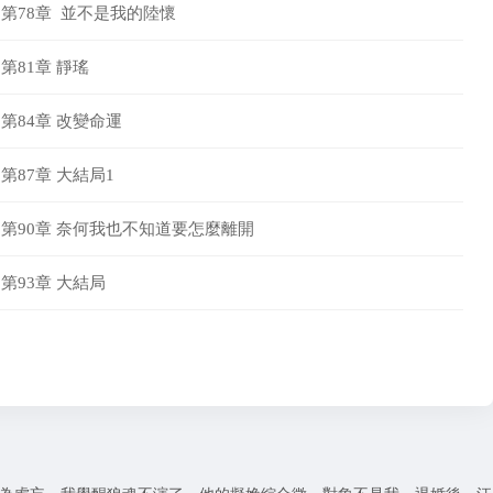
第78章 並不是我的陸懷
第81章 靜瑤
第84章 改變命運
第87章 大結局1
第90章 奈何我也不知道要怎麼離開
第93章 大結局