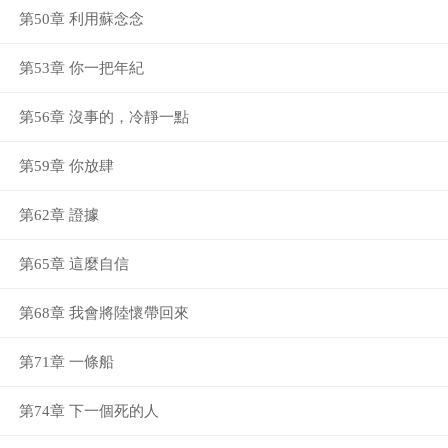
第50章 利用蘇念念
第53章 你一把年紀
第56章 沒事的，冷靜一點
第59章 你放肆
第62章 證據
第65章 這麼自信
第68章 我會將陸懷帶回來
第71章 一條船
第74章 下一個死的人