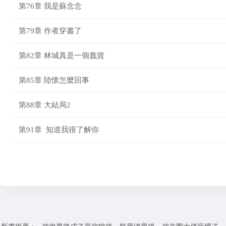
第76章 我是蘇念念
第79章 作者穿書了
第82章 林城真是一個蠢貨
第85章 陸懷怎麼回事
第88章 大結局2
第91章 知道我很了解你