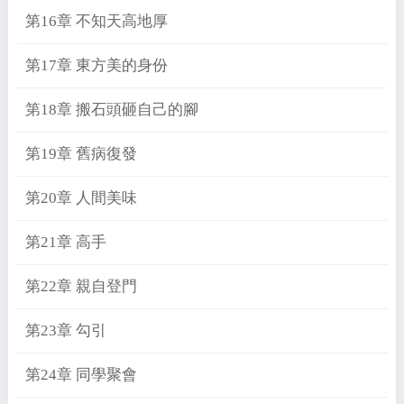
第16章 不知天高地厚
第17章 東方美的身份
第18章 搬石頭砸自己的腳
第19章 舊病復發
第20章 人間美味
第21章 高手
第22章 親自登門
第23章 勾引
第24章 同學聚會