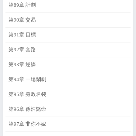
第89章 計劃
第90章 交易
第91章 目標
第92章 套路
第93章 逆鱗
第94章 一場鬧劇
第95章 身敗名裂
第96章 孫浩斃命
第97章 非你不嫁