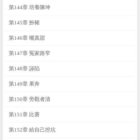
第144章 培養陳坤
第145章 扮豬
第146章 嘴真甜
第147章 冤家路窄
第148章 誣陷
第149章 果奔
第150章 旁觀者清
第151章 比賽
第152章 給自己挖坑