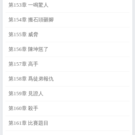
第153章 一鳴驚人
第154章 搬石頭砸腳
第155章 威脅
第156章 陳坤慫了
第157章 高手
第158章 爲徒弟報仇
第159章 見證人
第160章 殺手
第161章 比賽題目