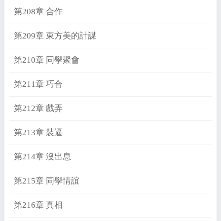
第208章 合作
第209章 東方美的計謀
第210章 同學聚會
第211章 巧合
第212章 戲弄
第213章 裝逼
第214章 沒出息
第215章 同學情誼
第216章 真相