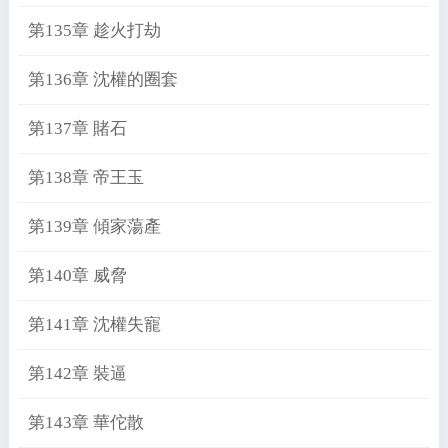
第135章 趁火打劫
第136章 沈權的圈套
第137章 賭石
第138章 帝王玉
第139章 傾家蕩產
第140章 威脅
第141章 沈權失寵
第142章 裝逼
第143章 華佗散