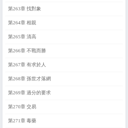
第263章 找對象
第264章 相親
第265章 清高
第266章 不戰而勝
第267章 有求於人
第268章 孫世才落網
第269章 過分的要求
第270章 交易
第271章 毒藥