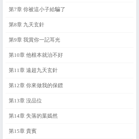
第7章 你被這小子給騙了
第8章 九天玄針
第9章 我賞你一記耳光
第10章 他根本就治不好
第11章 遠超九天玄針
第12章 你來做我的保鏢
第13章 沒品位
第14章 失落的葉嫣然
第15章 貴賓