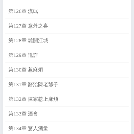
第126章 流氓
第127章 意外之喜
第128章 離開江城
第129章 訛詐
第130章 惹麻煩
第131章 醫治陳老爺子
第132章 陳家惹上麻煩
第133章 酒會
第134章 驚人酒量