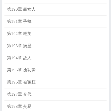
第190章 靠女人
第191章 爭執
第192章 嘲笑
第193章 病歷
第194章 故人
第195章 搶功勞
第196章 被冤枉
第197章 交代
第198章 交易