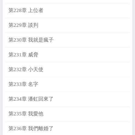
第228章 上位者
第229章 談判
第230章 我就是瘋子
第231章 威脅
第232章 小天使
第233章 名字
第234章 潘虹回來了
第235章 我愛他
第236章 我們離婚了