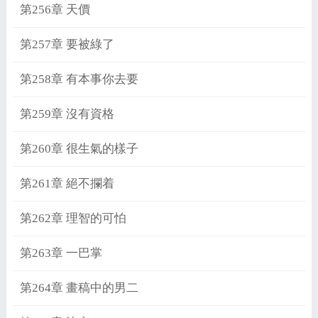
第256章 天價
第257章 要被綠了
第258章 有本事你去要
第259章 沒有資格
第260章 很生氣的樣子
第261章 絕不攔着
第262章 理智的可怕
第263章 一巴掌
第264章 畫稿中的男二