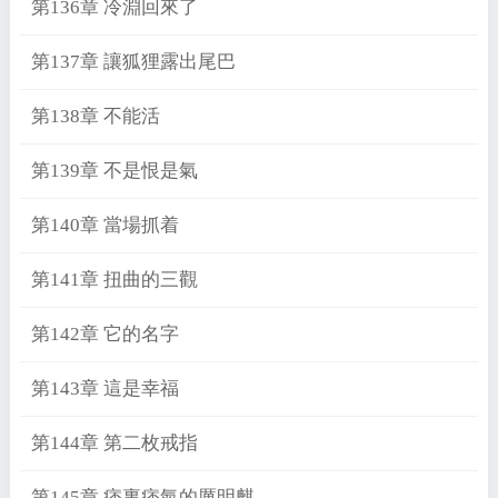
第136章 冷淵回來了
第137章 讓狐狸露出尾巴
第138章 不能活
第139章 不是恨是氣
第140章 當場抓着
第141章 扭曲的三觀
第142章 它的名字
第143章 這是幸福
第144章 第二枚戒指
第145章 痞裏痞氣的厲明麒