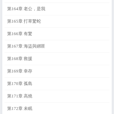
第164章 老公，是我
第165章 打草驚蛇
第166章 有驚
第167章 海盜與綁匪
第168章 救援
第169章 幸存
第170章 孤島
第171章 高燒
第172章 未眠