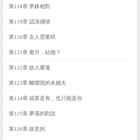
第118章 爭鋒相對
第119章 認清感情
第120章 女人需要哄
第121章 蜜月，結婚？
第122章 故人重逢
第123章 離開我的未婚夫
第124章 就算是有，也只能是你
第125章 夢溪的勸說
第126章 故意的