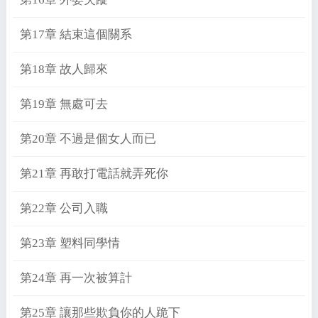
第17章 結束這個關系
第18章 故人歸來
第19章 無處可去
第20章 不過是個女人而已
第21章 再敢打電話就弄死你
第22章 公司入職
第23章 塑料同學情
第24章 再一次被算計
第25章 讓那些欺負你的人跪下