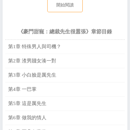
開始閱讀
《豪門甜寵：總裁先生很囂張》章節目錄
第1章 特殊男人與司機？
第2章 渣男賤女湊一對
第3章 小白臉是厲先生
第4章 一巴掌
第5章 這是厲先生
第6章 做我的情人