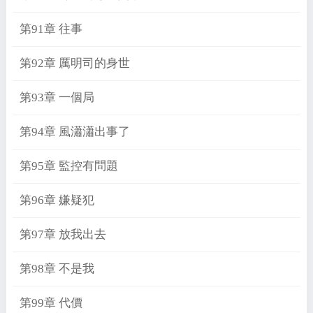
第91章 往事
第92章 厲明司的身世
第93章 一個局
第94章 風瀟瀟出事了
第95章 監控有問題
第96章 嫌疑犯
第97章 放我出去
第98章 不是我
第99章 代價