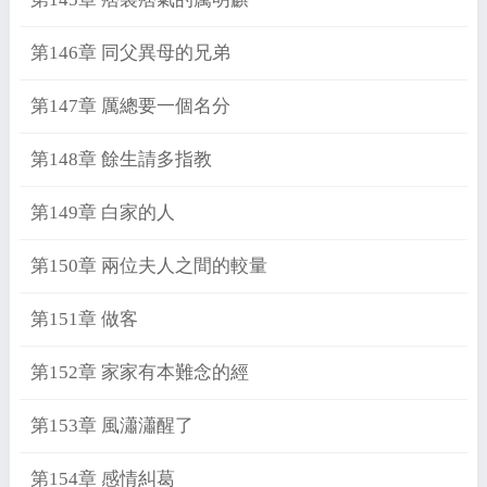
第146章 同父異母的兄弟
第147章 厲總要一個名分
第148章 餘生請多指教
第149章 白家的人
第150章 兩位夫人之間的較量
第151章 做客
第152章 家家有本難念的經
第153章 風瀟瀟醒了
第154章 感情糾葛