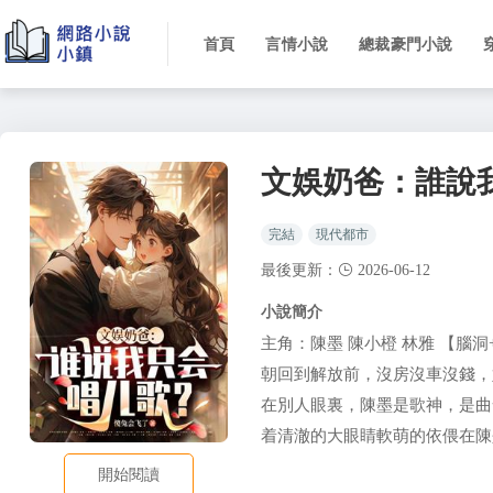
首頁
言情小說
總裁豪門小說
文娛奶爸：誰說
完結
現代都市
最後更新：
2026-06-12
小說簡介
主角：陳墨 陳小橙 林雅 【腦
朝回到解放前，沒房沒車沒錢，
在別人眼裏，陳墨是歌神，是曲爹
着清澈的大眼睛軟萌的依偎在陳
開始閱讀