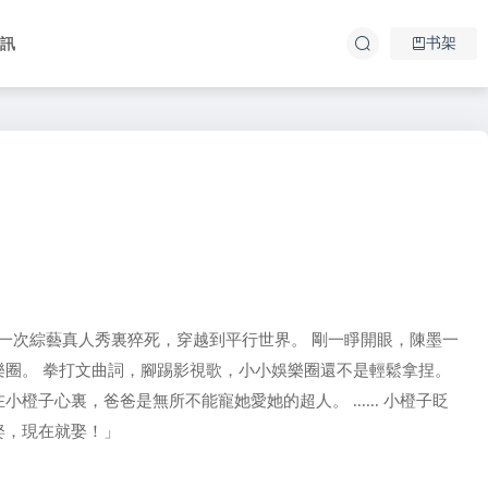
书架
資訊
卻在一次綜藝真人秀裏猝死，穿越到平行世界。 剛一睜開眼，陳墨一
樂圈。 拳打文曲詞，腳踢影視歌，小小娛樂圈還不是輕鬆拿捏。
心裏，爸爸是無所不能寵她愛她的超人。 ...... 小橙子眨
娶，現在就娶！」