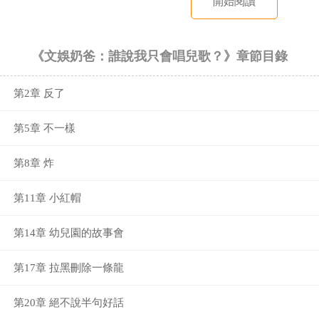
開始閱讀
《文娛奶爸：誰說我只會唱兒歌？》章節目錄
第2章 反了
第5章 不一樣
第8章 炸
第11章 小紅帽
第14章 幼兒園的故事會
第17章 拉黑刪除一條龍
第20章 絕不說半句好話