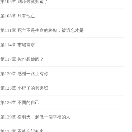
第105章 到時候就知道了
第108章 只有他亡
第111章 死亡不是生命的終點，被遺忘才是
第114章 市場需求
第117章 你也想跪舔？
第120章 感謝一路上有你
第123章 小橙子的興趣班
第126章 不同的自己
第129章 從明天，起做一個幸福的人
第132章 不能忘記初衷