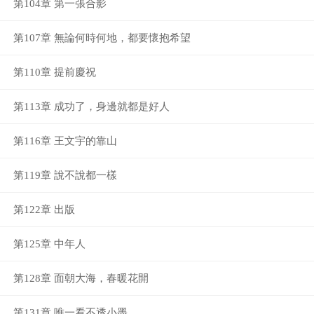
第104章 第一張合影
第107章 無論何時何地，都要懷抱希望
第110章 提前慶祝
第113章 成功了，身邊就都是好人
第116章 王文宇的靠山
第119章 說不說都一樣
第122章 出版
第125章 中年人
第128章 面朝大海，春暖花開
第131章 唯一看不透小墨