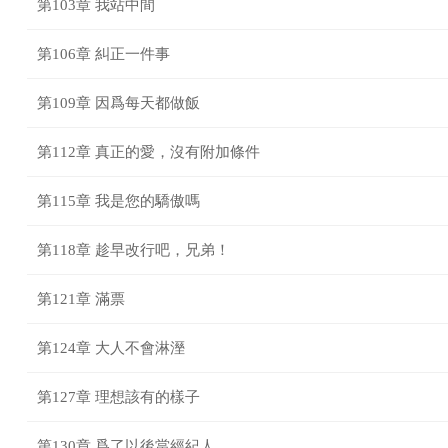
第103章 我站中間
第106章 糾正一件事
第109章 因爲每天都做飯
第112章 真正的愛，沒有附加條件
第115章 我是您的驕傲嗎
第118章 趁早改行吧，兄弟！
第121章 滿票
第124章 大人不會淋溼
第127章 理想該有的樣子
第130章 爲了以後當經紀人