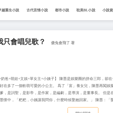
穿越重生小說
古代言情小說
都市小說
耽美BL小說
小說
我只會唱兒歌？
傻兔會飛了 著
洞+奶爸+萌娃+文娛+單女主+小姨子】 陳墨是娛樂圈的拼命三郎，
好在多了一個軟萌可愛的小公主。 爲了「富」養女兒，陳墨再闖娛
，是詞聖，是影帝，是作家，是編劇，是導演，是董事長。 但是在小橙子
墨懷中，「粑粑，小姨讓我問你，什麼時候娶她回家。」 陳墨：「