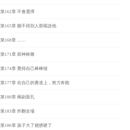
第162章 不會選擇
第165章 聽不得別人那樣說他
第168章 ……
第171章 廚神林雅
第174章 覺得自己棒棒噠
第177章 在自己的賽道上，努力奔跑
第180章 兩副面孔
第183章 炸翻全場
第186章 孩子大了翅膀硬了