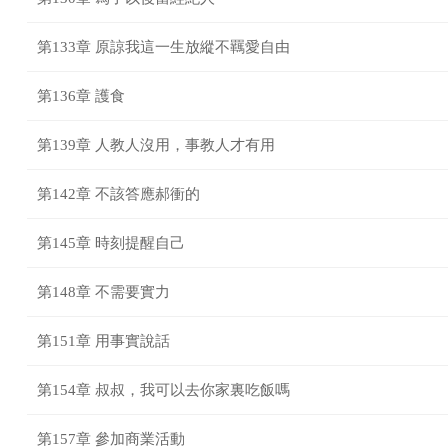
第133章 原諒我這一生放縱不羈愛自由
第136章 護食
第139章 人教人沒用，事教人才有用
第142章 不該答應郝衝的
第145章 時刻提醒自己
第148章 不需要實力
第151章 用事實說話
第154章 叔叔，我可以去你家裏吃飯嗎
第157章 參加商業活動