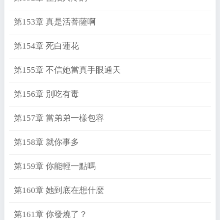
第153章 真是活菩薩啊
第154章 死白蓮花
第155章 不信她當真手眼通天
第156章 別吃有毒
第157章 當弟弟一樣包容
第158章 就你事多
第159章 你能輕一點嗎
第160章 她到底在想什麼
第161章 你發燒了？