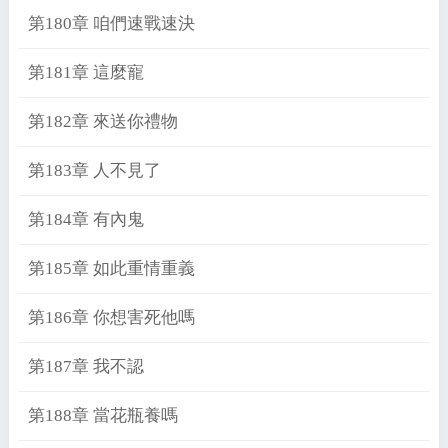
第180章 咱們速戰速決
第181章 這麼寵
第182章 來送你禮物
第183章 人不見了
第184章 有內鬼
第185章 如此重情重義
第186章 你想害死他嗎
第187章 我不認
第188章 當花瓶養嗎