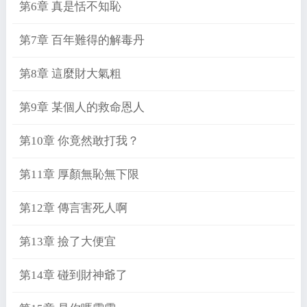
第6章 真是恬不知恥
第7章 百年難得的解毒丹
第8章 這麼財大氣粗
第9章 某個人的救命恩人
第10章 你竟然敢打我？
第11章 厚顏無恥無下限
第12章 傳言害死人啊
第13章 撿了大便宜
第14章 碰到財神爺了