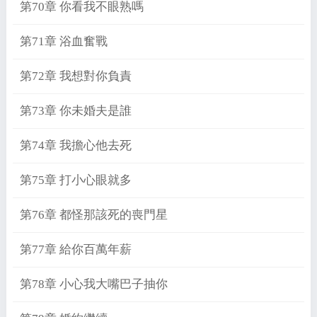
第70章 你看我不眼熟嗎
第71章 浴血奮戰
第72章 我想對你負責
第73章 你未婚夫是誰
第74章 我擔心他去死
第75章 打小心眼就多
第76章 都怪那該死的喪門星
第77章 給你百萬年薪
第78章 小心我大嘴巴子抽你