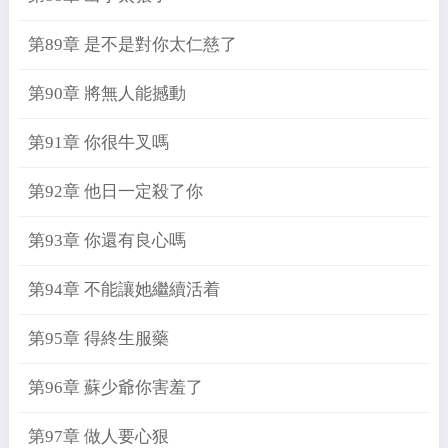
第89章 是不是對你太仁慈了
第90章 將無人能撼動
第91章 你很牛叉嗎
第92章 他日一定殺了你
第93章 你還有良心嗎
第94章 不能讓她繼續活着
第95章 得終生服藥
第96章 蘇少爺你害羞了
第97章 做人要心狠