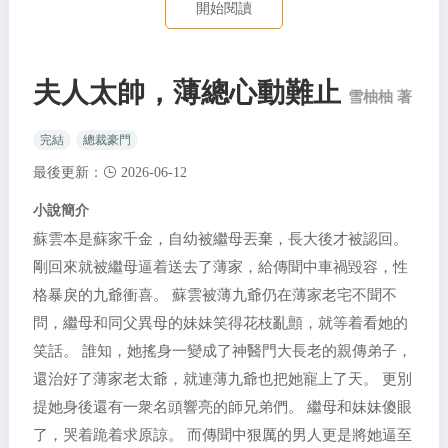
開始閱讀
夫人太帥，薄總心動難止
雪柚柚 著
完結
總裁豪門
最後更新：
2026-06-12
小說簡介
蘇雲本是蘇家千金，自幼被繼母丟棄，長大後才被認回。
剛回來就被繼母逼着送去了薄家，給傳聞中車禍毀容，性
格暴戾的九爺衝喜。 蘇雲被薄九爺仍在薄家老宅不聞不
問，繼母和同父異母的妹妹笑得花枝亂顫，就等着看她的
笑話。 誰知，她搖身一變成了神醫門大長老的親傳弟子，
還治好了薄家老太爺，就連薄九爺也把她寵上了天。 更別
提她身後還有一衆名頭響亮的師兄弟們。 繼母和妹妹傻眼
了，哭着跪着求原諒。 而傳聞中狠厲的男人更是將她逼至