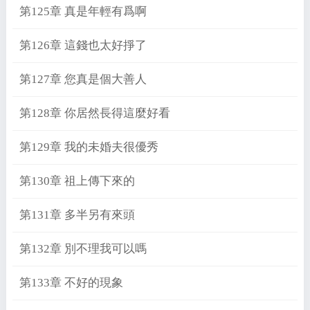
第125章 真是年輕有爲啊
第126章 這錢也太好掙了
第127章 您真是個大善人
第128章 你居然長得這麼好看
第129章 我的未婚夫很優秀
第130章 祖上傳下來的
第131章 多半另有來頭
第132章 別不理我可以嗎
第133章 不好的現象