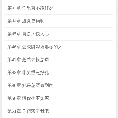
第43章 你果真不識好歹
第44章 還真是爽啊
第45章 真是大快人心
第46章 怎麼能嫁給那樣的人
第47章 趕着去投胎啊
第48章 非要垂死掙扎
第49章 她是怎麼做到的
第50章 讓你生不如死
第51章 你們殺了我吧