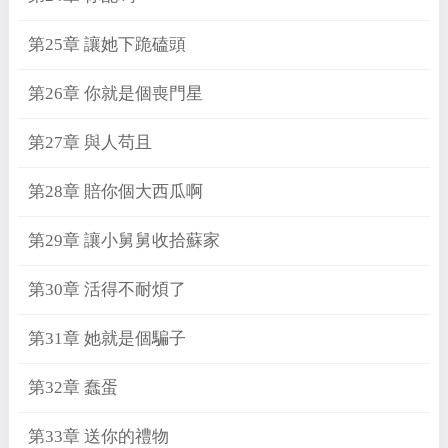
第25章 讓她下跪磕頭
第26章 你就是個喪門星
第27章 與人苟且
第28章 賠你個大西瓜啊
第29章 讓小舅舅收拾蘇家
第30章 活得不耐煩了
第31章 她就是個騙子
第32章 蠢蛋
第33章 送你的禮物