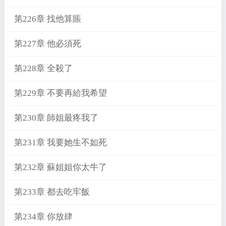
第226章 找他算賬
第227章 他必須死
第228章 全殺了
第229章 不要再給我希望
第230章 師姐最疼我了
第231章 我要她生不如死
第232章 蘇姐姐你太牛了
第233章 都去吃牢飯
第234章 你放肆