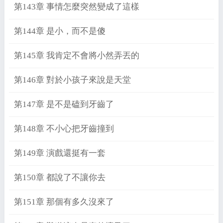
第143章 事情怎麼突然變成了這樣
第144章 是小，而不是傻
第145章 我肯定不會將小然弄丟的
第146章 對於小孩子來說是天堂
第147章 是不是磕到牙齒了
第148章 不小心把牙齒撞到
第149章 演戲還挺有一套
第150章 都說了不讓你去
第151章 那個有多久沒來了