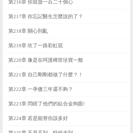
第216章 你就放一百二十個心
第217章 你忘記醫生怎麼說的了？
第218章 關心則亂
第219章 吹了一路彩虹屁
第220章 像是在呵護稀世珍寶一般
第221章 自己剛剛都做了什麼？！
第222章 一孕傻三年還不夠？
第223章 閃瞎了他們的鈦合金狗眼!
第224章 若是能替你該多好
第225章 不是不到，時候未到