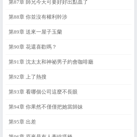
第87章 師兄今天可要好好出點血了
第88章 你並沒有權利幹涉
第89章 送來一屋子玉蘭
第90章 花還喜歡嗎？
第91章 沈太太和神祕男子約會咖啡廳
第92章 上了熱搜
第93章 看哪個公司這麼不長眼
第94章 你果然不僅僅把她當師妹
第95章 出差
第96章 原來是有人牽線搭橋