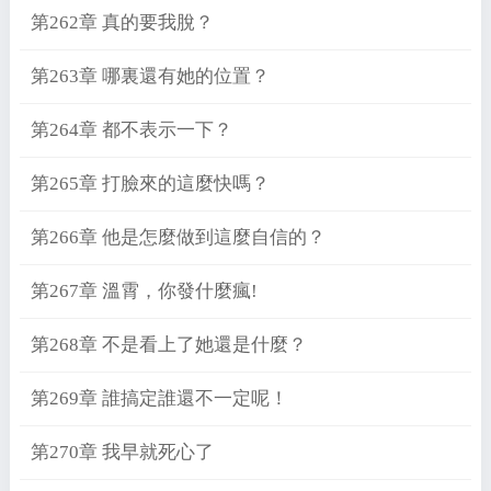
第262章 真的要我脫？
第263章 哪裏還有她的位置？
第264章 都不表示一下？
第265章 打臉來的這麼快嗎？
第266章 他是怎麼做到這麼自信的？
第267章 溫霄，你發什麼瘋!
第268章 不是看上了她還是什麼？
第269章 誰搞定誰還不一定呢！
第270章 我早就死心了