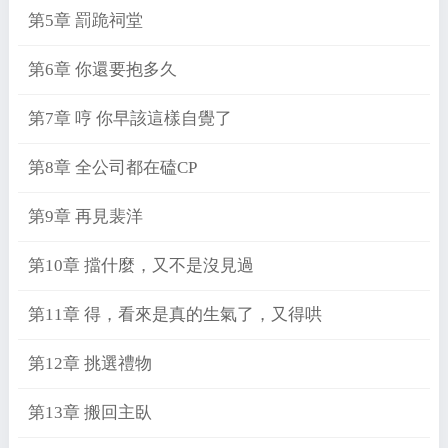
第5章 罰跪祠堂
第6章 你還要抱多久
第7章 哼 你早該這樣自覺了
第8章 全公司都在磕CP
第9章 再見裴洋
第10章 擋什麼，又不是沒見過
第11章 得，看來是真的生氣了，又得哄
第12章 挑選禮物
第13章 搬回主臥