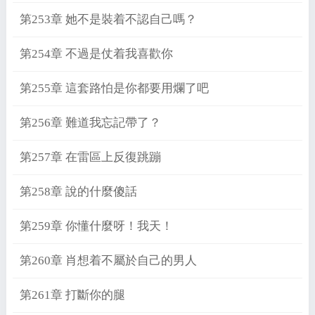
第253章 她不是裝着不認自己嗎？
第254章 不過是仗着我喜歡你
第255章 這套路怕是你都要用爛了吧
第256章 難道我忘記帶了？
第257章 在雷區上反復跳蹦
第258章 說的什麼傻話
第259章 你懂什麼呀！我天！
第260章 肖想着不屬於自己的男人
第261章 打斷你的腿