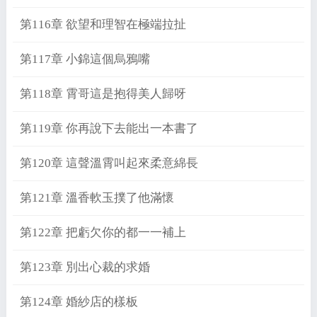
第116章 欲望和理智在極端拉扯
第117章 小錦這個烏鴉嘴
第118章 霄哥這是抱得美人歸呀
第119章 你再說下去能出一本書了
第120章 這聲溫霄叫起來柔意綿長
第121章 溫香軟玉撲了他滿懷
第122章 把虧欠你的都一一補上
第123章 別出心裁的求婚
第124章 婚紗店的樣板