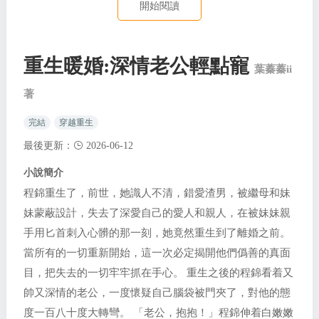
開始閱讀
重生暖婚:深情老公輕點寵
葉蓁蓁ii
著
完結
穿越重生
最後更新：
2026-06-12
小說簡介
程錦重生了，前世，她識人不清，錯愛渣男，被繼母和妹
妹蒙蔽設計，失去了深愛自己的愛人和親人，在被妹妹親
手用匕首刺入心髒的那一刻，她竟然重生到了離婚之前。
當所有的一切重新開始，這一次必定揭開他們僞善的真面
目，把失去的一切牢牢抓在手心。 重生之後的程錦看着又
帥又深情的老公，一度懷疑自己腦袋被門夾了，對他的態
度一百八十度大轉彎。 「老公，抱抱！」程錦伸着白嫩嫩