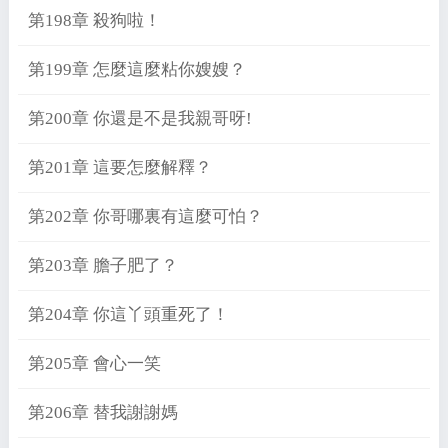
第198章 殺狗啦！
第199章 怎麼這麼粘你嫂嫂？
第200章 你還是不是我親哥呀!
第201章 這要怎麼解釋？
第202章 你哥哪裏有這麼可怕？
第203章 膽子肥了？
第204章 你這丫頭重死了！
第205章 會心一笑
第206章 替我謝謝媽