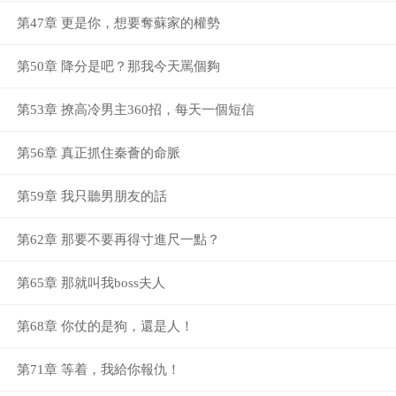
第47章 更是你，想要奪蘇家的權勢
第50章 降分是吧？那我今天罵個夠
第53章 撩高冷男主360招，每天一個短信
第56章 真正抓住秦薈的命脈
第59章 我只聽男朋友的話
第62章 那要不要再得寸進尺一點？
第65章 那就叫我boss夫人
第68章 你仗的是狗，還是人！
第71章 等着，我給你報仇！