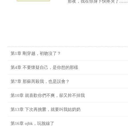
那夜，我在你身下快疼哭了……
第1章 剛穿越，初吻沒了？
第4章 不要懷疑自己，是你想的那樣
第7章 那蘇芮殺我，也是誤會？
第10章 就喜歡你們不爽，卻又幹不掉我
第13章 下次再挑釁，就要叫我姑奶奶
第16章 ojbk，玩脫線了