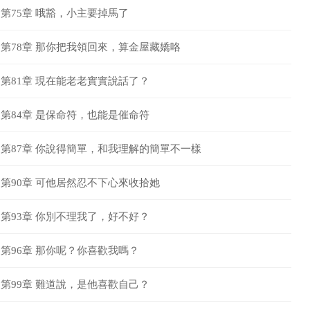
第75章 哦豁，小主要掉馬了
第78章 那你把我領回來，算金屋藏嬌咯
第81章 現在能老老實實說話了？
第84章 是保命符，也能是催命符
第87章 你說得簡單，和我理解的簡單不一樣
第90章 可他居然忍不下心來收拾她
第93章 你別不理我了，好不好？
第96章 那你呢？你喜歡我嗎？
第99章 難道說，是他喜歡自己？