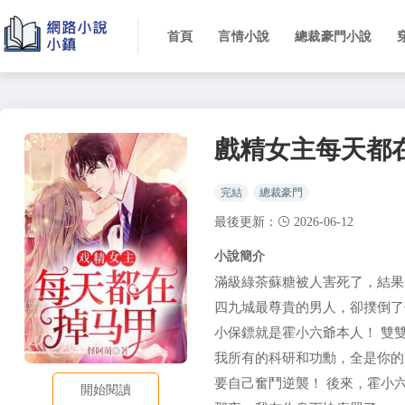
首頁
言情小說
總裁豪門小說
戲精女主每天都
完結
總裁豪門
最後更新：
2026-06-12
小說簡介
滿級綠茶蘇糖被人害死了，結果
四九城最尊貴的男人，卻撲倒了
小保鏢就是霍小六爺本人！ 雙
我所有的科研和功勳，全是你的
要自己奮鬥逆襲！ 後來，霍小
開始閱讀