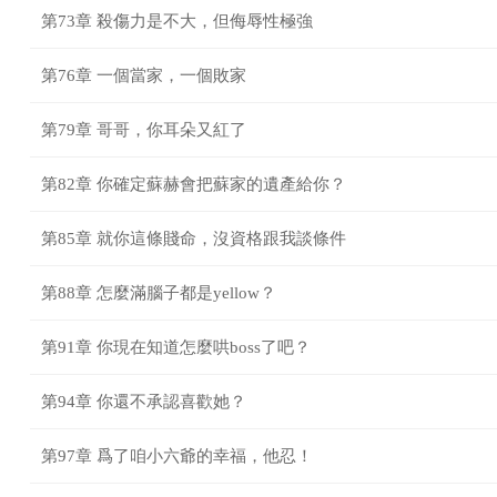
第73章 殺傷力是不大，但侮辱性極強
第76章 一個當家，一個敗家
第79章 哥哥，你耳朵又紅了
第82章 你確定蘇赫會把蘇家的遺產給你？
第85章 就你這條賤命，沒資格跟我談條件
第88章 怎麼滿腦子都是yellow？
第91章 你現在知道怎麼哄boss了吧？
第94章 你還不承認喜歡她？
第97章 爲了咱小六爺的幸福，他忍！