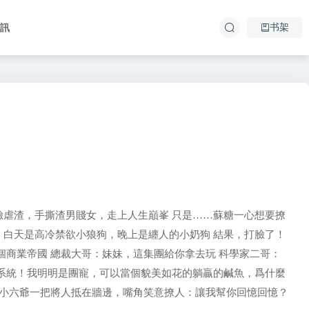
书架
資訊
臉虐渣，手撕渣男賤女，走上人生巔峯 只是……蘇糖一心想要撩
，白天是高冷禁欲小狼狗，晚上是纏人的小奶狗 結果，打臉了！
個商業帝國 總裁大哥：妹妹，這集團給你拿去玩 科學家二哥：
圾系統！我明明是團寵，可以當個貌美如花的躺贏的鹹魚，爲什麼
霍小六爺一把將人抵在牆邊，嘴角笑意撩人：讓我幫你回憶回憶？