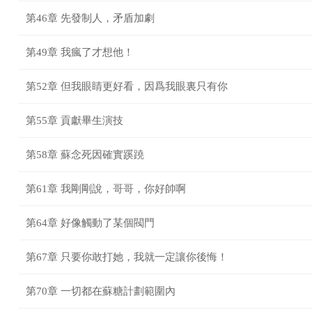
第46章 先發制人，矛盾加劇
第49章 我瘋了才想他！
第52章 但我眼睛更好看，因爲我眼裏只有你
第55章 貢獻畢生演技
第58章 蘇念死因確實蹊蹺
第61章 我剛剛說，哥哥，你好帥啊
第64章 好像觸動了某個閥門
第67章 只要你敢打她，我就一定讓你後悔！
第70章 一切都在蘇糖計劃範圍內