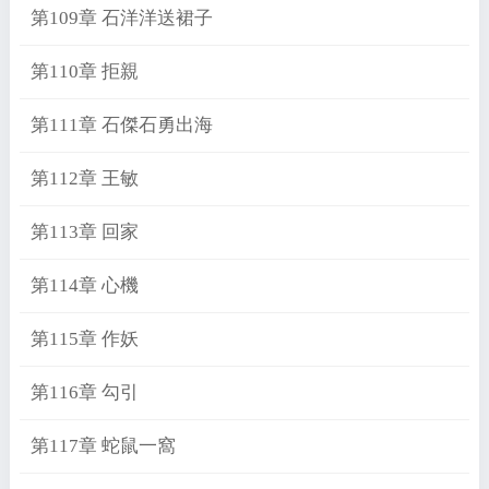
第109章 石洋洋送裙子
第110章 拒親
第111章 石傑石勇出海
第112章 王敏
第113章 回家
第114章 心機
第115章 作妖
第116章 勾引
第117章 蛇鼠一窩