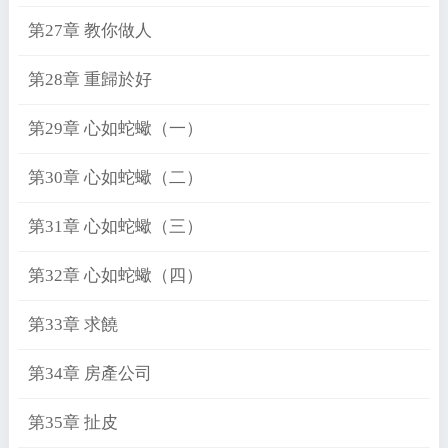
第27章 教你做人
第28章 重歸於好
第29章 心如蛇蠍（一）
第30章 心如蛇蠍（二）
第31章 心如蛇蠍（三）
第32章 心如蛇蠍（四）
第33章 求饒
第34章 房產公司
第35章 扯皮