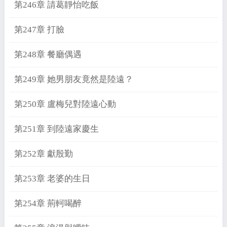
第246章 請葛靜怡吃飯
第247章 打臉
第248章 餐廳偶遇
第249章 她男朋友竟然是陸遠？
第250章 盧梅兒對陸遠心動
第251章 到陸遠家慶生
第252章 獻殷勤
第253章 老婆的生日
第254章 荊軻喝醉