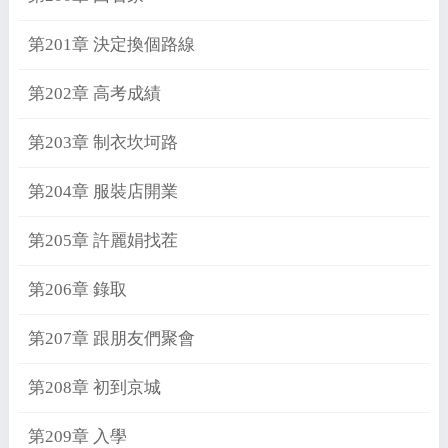
第201章 決定換個路線
第202章 高考成績
第203章 制衣坎坷路
第204章 服裝店開業
第205章 許麗娟找茬
第206章 錄取
第207章 跟朋友們聚會
第208章 初到京城
第209章 入學