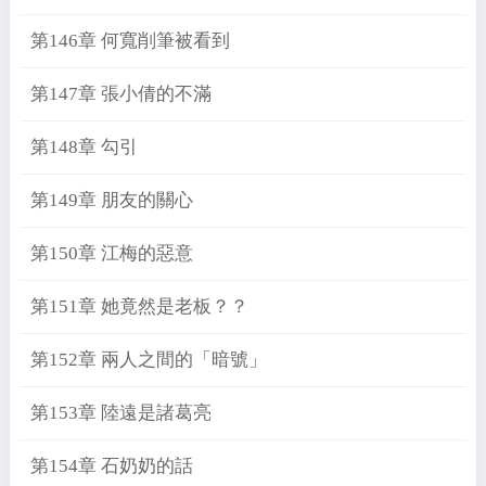
第146章 何寬削筆被看到
第147章 張小倩的不滿
第148章 勾引
第149章 朋友的關心
第150章 江梅的惡意
第151章 她竟然是老板？？
第152章 兩人之間的「暗號」
第153章 陸遠是諸葛亮
第154章 石奶奶的話