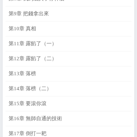
第9章 把錢拿出來
第10章 真相
第11章 露餡了（一）
第12章 露餡了（二）
第13章 落榜
第14章 落榜（二）
第15章 要滾你滾
第16章 無師自通的技術
第17章 倒打一耙