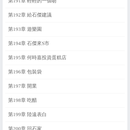
第191章 輕輕的一個吻
第192章 給石傑建議
第193章 遊樂園
第194章 石傑來S市
第195章 何時嘉投資蛋糕店
第196章 包裝袋
第197章 開業
第198章 吃醋
第199章 陸遠表白
第200章 回石家