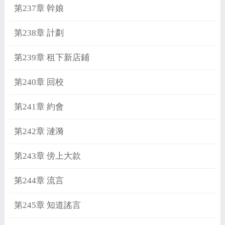
第237章 幹娘
第238章 計劃
第239章 租下新店鋪
第240章 回校
第241章 約會
第242章 漣漪
第243章 傍上大款
第244章 流言
第245章 知道謠言