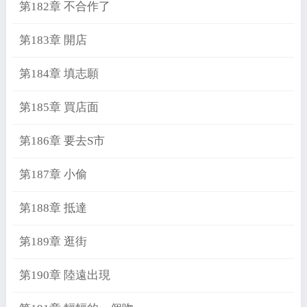
第182章 不合作了
第183章 開店
第184章 填志願
第185章 買店面
第186章 要去S市
第187章 小偷
第188章 抵達
第189章 逛街
第190章 陸遠出現