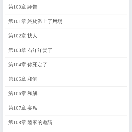
第100章 誣告
第101章 終於派上了用場
第102章 找人
第103章 石洋洋變了
第104章 你死定了
第105章 和解
第106章 和解
第107章 宴席
第108章 陸家的邀請