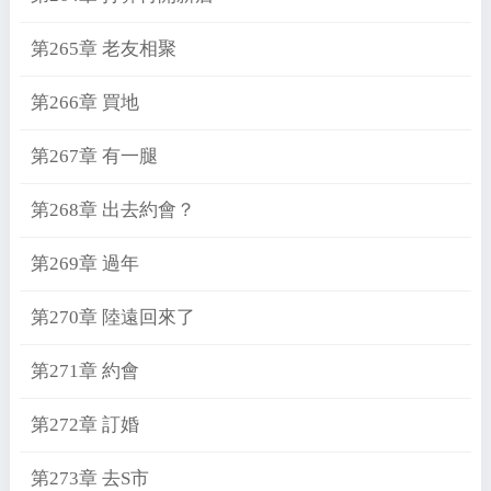
第265章 老友相聚
第266章 買地
第267章 有一腿
第268章 出去約會？
第269章 過年
第270章 陸遠回來了
第271章 約會
第272章 訂婚
第273章 去S市