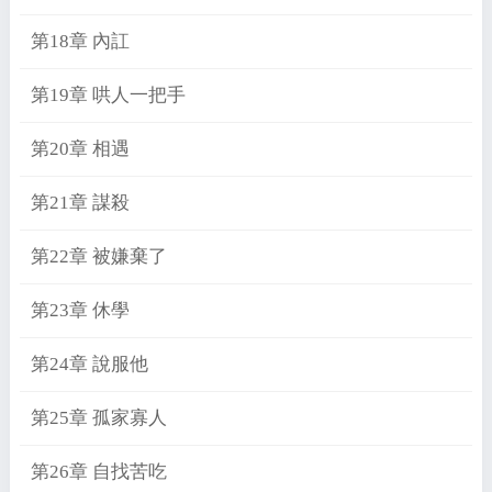
第18章 內訌
第19章 哄人一把手
第20章 相遇
第21章 謀殺
第22章 被嫌棄了
第23章 休學
第24章 說服他
第25章 孤家寡人
第26章 自找苦吃