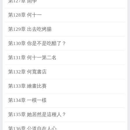
第127章 開學
第128章 何十一
第129章 出去吃烤腸
第130章 你是不是吃醋了？
第131章 何十一第二名
第132章 何寬書店
第133章 繪畫比賽
第134章 一模一樣
第135章 她居然是這種人？
第136章 公道自在人心