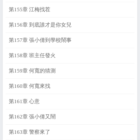
第155章 江梅找茬
第156章 到底誰才是你女兒
第157章 張小倩到學校鬧事
第158章 班主任發火
第159章 何寬的猜測
第160章 何寬來找
第161章 心意
第162章 張小倩又鬧
第163章 警察來了