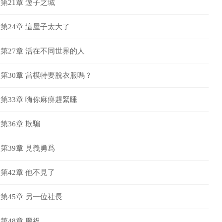
第21章 遊子之城
第24章 這屋子太大了
第27章 活在不同世界的人
第30章 當模特要脫衣服嗎？
第33章 嗨你麻痹趕緊睡
第36章 欺騙
第39章 見義勇爲
第42章 他不見了
第45章 另一位社長
第48章 慶祝