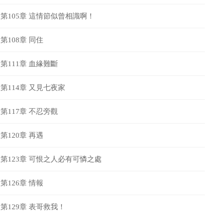
第105章 這情節似曾相識啊！
第108章 同住
第111章 血緣難斷
第114章 又見七夜家
第117章 不忍旁觀
第120章 再遇
第123章 可恨之人必有可憐之處
第126章 情報
第129章 表哥救我！