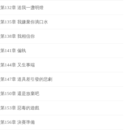
第132章 送我一盞明燈
第135章 我嫌棄你滴口水
第138章 我相信你
第141章 偏執
第144章 又生事端
第147章 道具差引發的悲劇
第150章 還是放棄吧
第153章 惡毒的遊戲
第156章 決賽準備