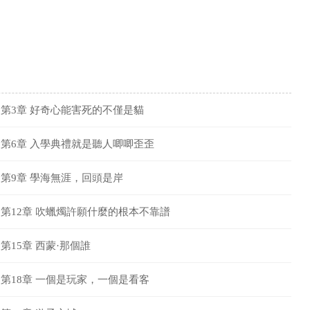
第3章 好奇心能害死的不僅是貓
第6章 入學典禮就是聽人唧唧歪歪
第9章 學海無涯，回頭是岸
第12章 吹蠟燭許願什麼的根本不靠譜
第15章 西蒙·那個誰
第18章 一個是玩家，一個是看客