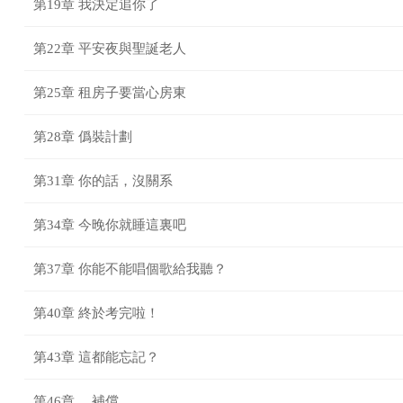
第19章 我決定追你了
第22章 平安夜與聖誕老人
第25章 租房子要當心房東
第28章 僞裝計劃
第31章 你的話，沒關系
第34章 今晚你就睡這裏吧
第37章 你能不能唱個歌給我聽？
第40章 終於考完啦！
第43章 這都能忘記？
第46章 補償