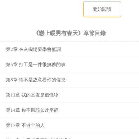
開始閱讀
《戀上暖男有春天》章節目錄
第2章 在灰機場要學會低調
第5章 打工是一件很無聊的事
第8章 絕不是故意看你的信息
第11章 我的室友是個怪物
第14章 你不應該如此平靜
第17章 不健全的人