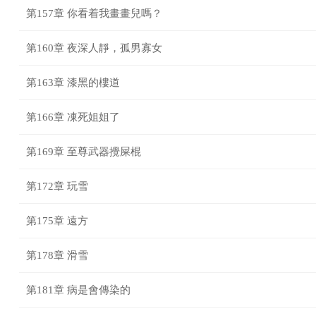
第157章 你看着我畫畫兒嗎？
第160章 夜深人靜，孤男寡女
第163章 漆黑的樓道
第166章 凍死姐姐了
第169章 至尊武器攪屎棍
第172章 玩雪
第175章 遠方
第178章 滑雪
第181章 病是會傳染的