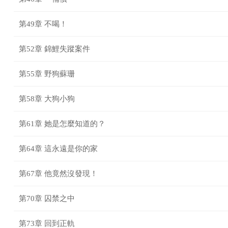
第49章 不喝！
第52章 錦鯉失蹤案件
第55章 野狗蘇珊
第58章 大狗小狗
第61章 她是怎麼知道的？
第64章 這永遠是你的家
第67章 他竟然沒發現！
第70章 囚禁之中
第73章 回到正軌