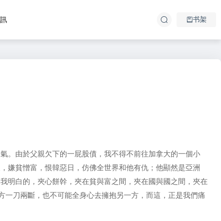
书架
資訊
土氣。由於父親欠下的一屁股債，我不得不前往加拿大的一個小
人，嫌貧憎富，恨韓惡日，仿佛全世界和他有仇；他顯然是亞洲
」我明白的，夾心餅幹，夾在貧與富之間，夾在國與國之間，夾在
一方一刀兩斷，也不可能全身心去擁抱另一方，而這，正是我們痛