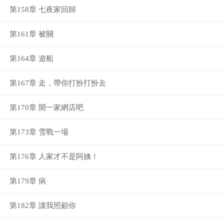
第158章 七夜家回歸
第161章 被關
第164章 遊船
第167章 走，帶你打扮打扮去
第170章 開一家網店吧
第173章 雪戰一場
第176章 人家才不是阿姨！
第179章 病
第182章 讓我照顧你