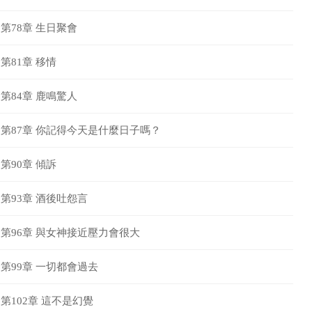
第78章 生日聚會
第81章 移情
第84章 鹿鳴驚人
第87章 你記得今天是什麼日子嗎？
第90章 傾訴
第93章 酒後吐怨言
第96章 與女神接近壓力會很大
第99章 一切都會過去
第102章 這不是幻覺