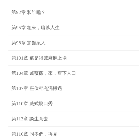
第92章 和誰睡？
第95章 粗來，聊聊人生
第98章 驚豔衆人
第101章 還是得戚麻麻上場
第104章 戚薇薇，來，查下人口
第107章 座位都充滿機遇
第110章 戚式脫口秀
第113章 談生意去
第116章 同學們，再見