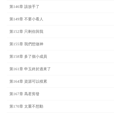
第146章 該放手了
第149章 不要小看人
第152章 只剩你與我
第155章 我們想做神
第158章 多了個小成員
第161章 申玉終於過來了
第164章 資源可以積累
第167章 爲君剪發
第170章 太重不想動