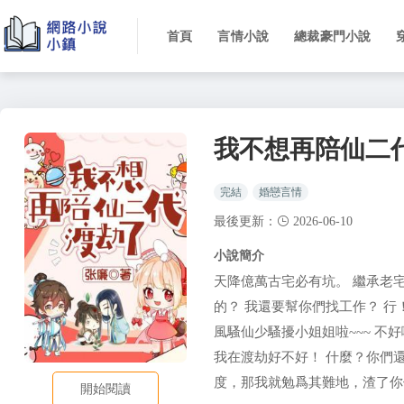
首頁
言情小說
總裁豪門小說
我不想再陪仙二
完結
婚戀言情
最後更新：
2026-06-10
小說簡介
天降億萬古宅必有坑。 繼承老
的？ 我還要幫你們找工作？ 行！
風騷仙少騷擾小姐姐啦~~~ 不
我在渡劫好不好！ 什麼？你們還
度，那我就勉爲其難地，渣了你
開始閱讀