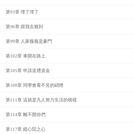
第93章 埋了埋了
第96章 跟我去籤到
第99章 人家薇薇是豪門
第102章 車開在路上
第105章 申請送禮資金
第108章 同學會看不見的硝煙
第111章 這就是凡人努力生活的模樣
第114章 離不開你們
第117章 鏡心院之心