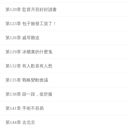
第120章 監督月容好好讀書
第123章 包子臉發工資了！
第126章 戚哥難追
第129章 冰櫃裏的什麼鬼
第132章 有人歡喜有人愁
第135章 戰略變動會議
第138章 踩一踩，挺舒服
第141章 手術不容易
第144章 去北京