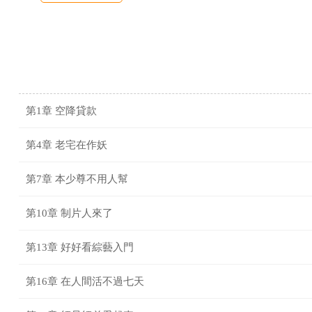
第1章 空降貸款
第4章 老宅在作妖
第7章 本少尊不用人幫
第10章 制片人來了
第13章 好好看綜藝入門
第16章 在人間活不過七天