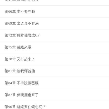
第66章 求不要埋我
第69章 出道真不容易
第72章 狐君仙君成CP
第75章 赫總來電
第78章 又打起來了
第81章 給我彈首曲
第84章 不準說薇薇醜
第87章 吳曉麗也來了
第90章 赫總要住鏡心院？