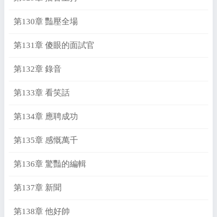
第130章 豔壓全場
第131章 傻眼的面試官
第132章 錄音
第133章 看笑話
第134章 應聘成功
第135章 感慨萬千
第136章 驚豔的編輯
第137章 新聞
第138章 他好帥