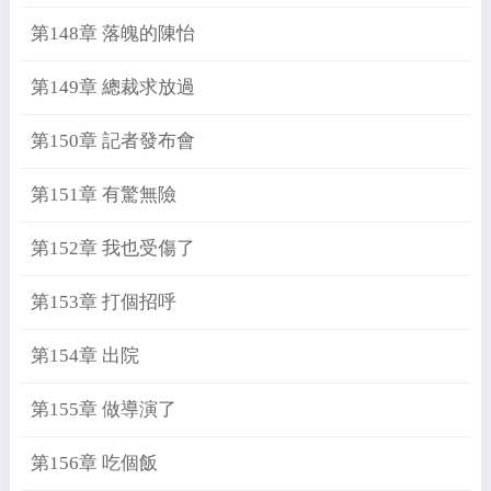
第148章 落魄的陳怡
第149章 總裁求放過
第150章 記者發布會
第151章 有驚無險
第152章 我也受傷了
第153章 打個招呼
第154章 出院
第155章 做導演了
第156章 吃個飯