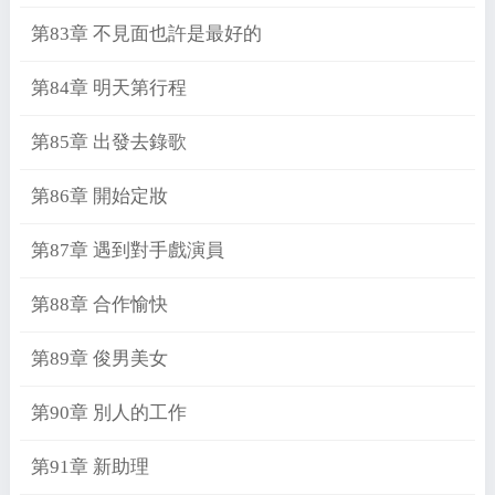
第83章 不見面也許是最好的
第84章 明天第行程
第85章 出發去錄歌
第86章 開始定妝
第87章 遇到對手戲演員
第88章 合作愉快
第89章 俊男美女
第90章 別人的工作
第91章 新助理