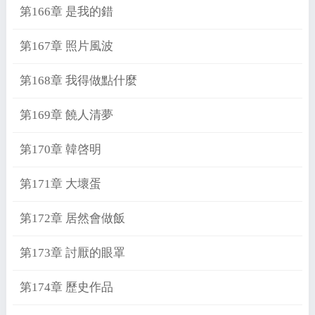
第166章 是我的錯
第167章 照片風波
第168章 我得做點什麼
第169章 饒人清夢
第170章 韓啓明
第171章 大壞蛋
第172章 居然會做飯
第173章 討厭的眼罩
第174章 歷史作品