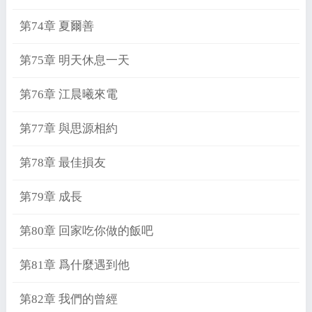
第74章 夏爾善
第75章 明天休息一天
第76章 江晨曦來電
第77章 與思源相約
第78章 最佳損友
第79章 成長
第80章 回家吃你做的飯吧
第81章 爲什麼遇到他
第82章 我們的曾經