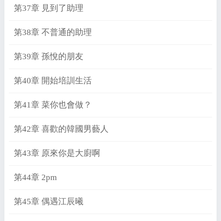
第37章 見到了助理
第38章 不普通的助理
第39章 孫悅的朋友
第40章 開始培訓生活
第41章 菜你也會做？
第42章 喜歡的韓國男藝人
第43章 原來你是大廚啊
第44章 2pm
第45章 偶遇江辰曦