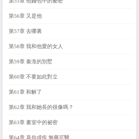
第55章 他錢包中的祕密
第56章 又是他
第57章 去哪裏
第58章 我和他愛的女人
第59章 秦淮的別墅
第60章 不要如此對立
第61章 和解了
第62章 我和她長的很像嗎？
第63章 畫室中的祕密
第64章 喜你成疾 無藥可醫