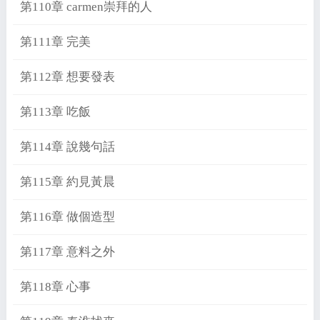
第110章 carmen崇拜的人
第111章 完美
第112章 想要發表
第113章 吃飯
第114章 說幾句話
第115章 約見黃晨
第116章 做個造型
第117章 意料之外
第118章 心事