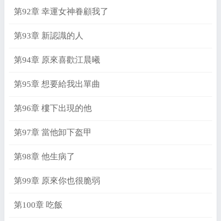
第92章 幸運女神眷顧我了
第93章 新認識的人
第94章 原來喜歡江晨曦
第95章 想要給我出單曲
第96章 樓下出現的他
第97章 當他卸下盔甲
第98章 他生病了
第99章 原來你也很脆弱
第100章 吃飯