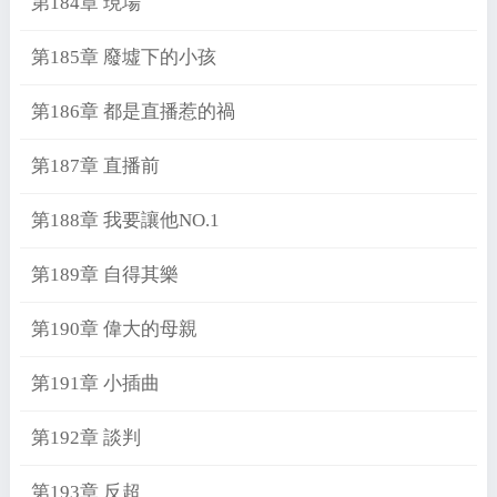
第184章 現場
第185章 廢墟下的小孩
第186章 都是直播惹的禍
第187章 直播前
第188章 我要讓他NO.1
第189章 自得其樂
第190章 偉大的母親
第191章 小插曲
第192章 談判
第193章 反超