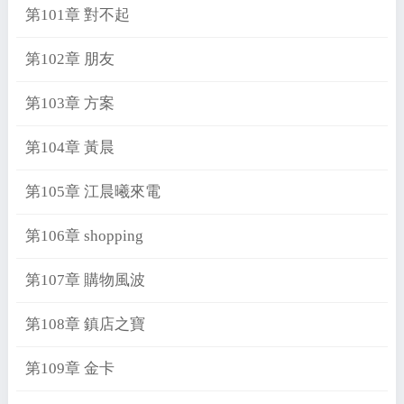
第101章 對不起
第102章 朋友
第103章 方案
第104章 黃晨
第105章 江晨曦來電
第106章 shopping
第107章 購物風波
第108章 鎮店之寶
第109章 金卡