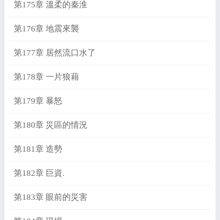
第175章 溫柔的秦淮
第176章 地震來襲
第177章 居然流口水了
第178章 一片狼藉
第179章 暴怒
第180章 災區的情況
第181章 造勢
第182章 巨資.
第183章 眼前的災害