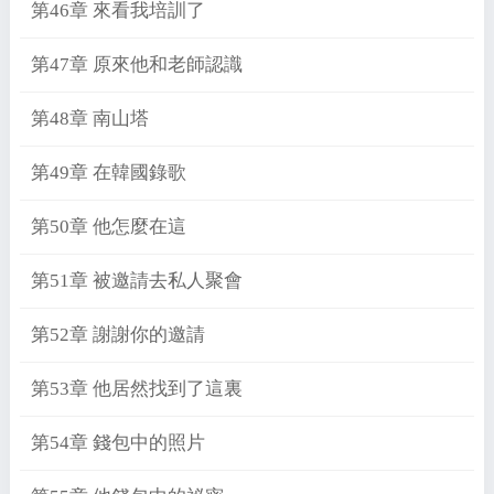
第46章 來看我培訓了
第47章 原來他和老師認識
第48章 南山塔
第49章 在韓國錄歌
第50章 他怎麼在這
第51章 被邀請去私人聚會
第52章 謝謝你的邀請
第53章 他居然找到了這裏
第54章 錢包中的照片