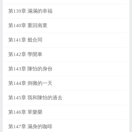
第139章 滿滿的幸福
第140章 重回南業
第141章 籤合同
第142章 學開車
第143章 陳怡的身份
第144章 倒黴的一天
第145章 我和陳怡的過去
第146章 單樂榮
第147章 滿身的咖啡