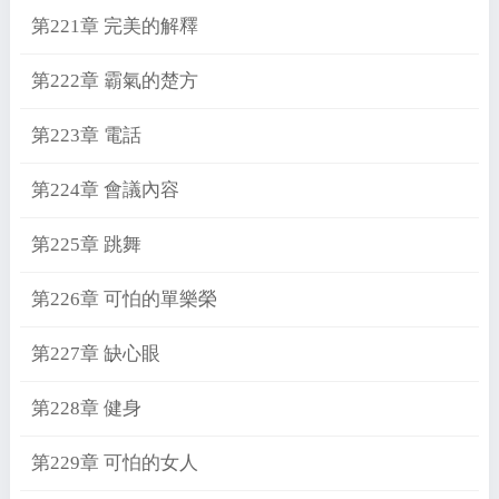
第221章 完美的解釋
第222章 霸氣的楚方
第223章 電話
第224章 會議內容
第225章 跳舞
第226章 可怕的單樂榮
第227章 缺心眼
第228章 健身
第229章 可怕的女人