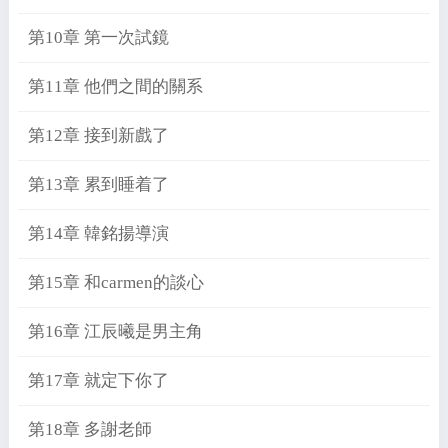
第10章 第一次試鏡
第11章 他們之間的關系
第12章 接到新戲了
第13章 累到睡着了
第14章 韓銘揚導演
第15章 和carmen的談心
第16章 江辰曦是男主角
第17章 就定下你了
第18章 多謝老師