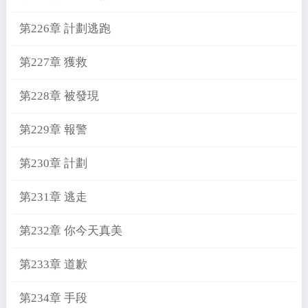
第226章 計劃逃跑
第227章 獲救
第228章 被發現
第229章 報警
第230章 計劃
第231章 逃走
第232章 你今天真美
第233章 道歉
第234章 手段