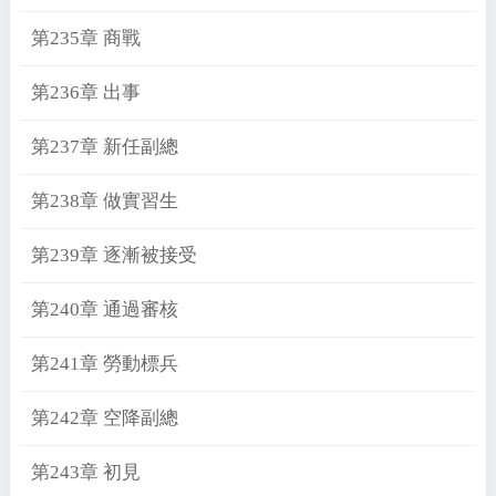
第235章 商戰
第236章 出事
第237章 新任副總
第238章 做實習生
第239章 逐漸被接受
第240章 通過審核
第241章 勞動標兵
第242章 空降副總
第243章 初見