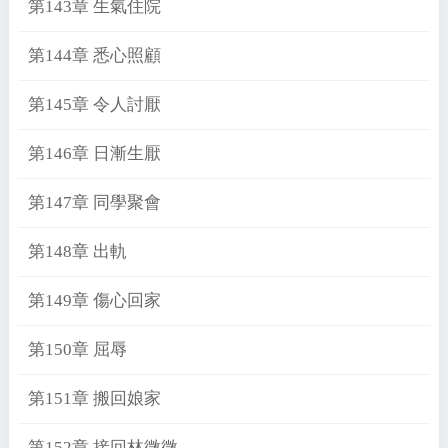
第143章 生氣住院
第144章 悉心照顧
第145章 令人討厭
第146章 日漸生厭
第147章 同學聚會
第148章 出軌
第149章 傷心回家
第150章 屈辱
第151章 搬回娘家
第152章 接回林微微