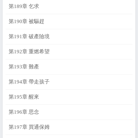
第189章 乞求
第190章 被驅趕
第191章 破產險境
第192章 重燃希望
第193章 難產
第194章 帶走孩子
第195章 醒來
第196章 思念
第197章 買通保姆