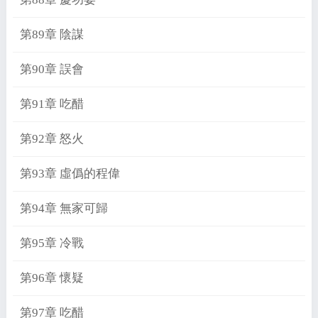
第89章 陰謀
第90章 誤會
第91章 吃醋
第92章 怒火
第93章 虛僞的程偉
第94章 無家可歸
第95章 冷戰
第96章 懷疑
第97章 吃醋