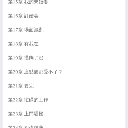
第15章 我的未婚妻
第16章 訂婚宴
第17章 場面混亂
第18章 有我在
第19章 摸夠了沒
第20章 這點痛都受不了？
第21章 要完
第22章 忙碌的工作
第23章 上門騷擾
第24章 程偉求救