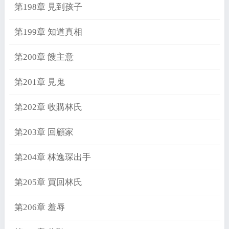
第198章 見到孩子
第199章 知道真相
第200章 餿主意
第201章 見鬼
第202章 收購林氏
第203章 回顧家
第204章 林逸琛出手
第205章 買回林氏
第206章 羞辱