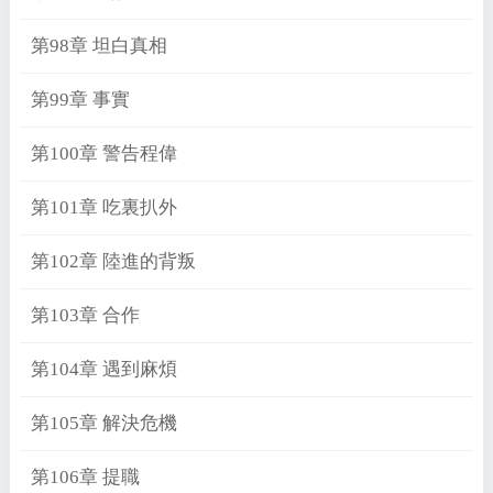
第98章 坦白真相
第99章 事實
第100章 警告程偉
第101章 吃裏扒外
第102章 陸進的背叛
第103章 合作
第104章 遇到麻煩
第105章 解決危機
第106章 提職