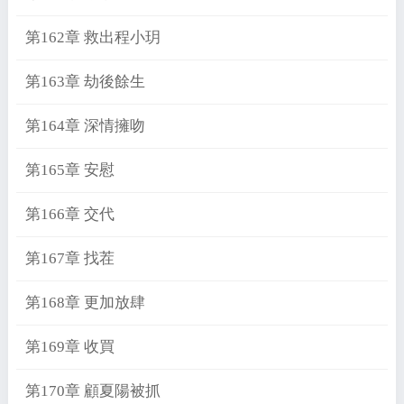
第162章 救出程小玥
第163章 劫後餘生
第164章 深情擁吻
第165章 安慰
第166章 交代
第167章 找茬
第168章 更加放肆
第169章 收買
第170章 顧夏陽被抓