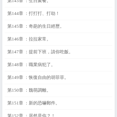
第143章 ：生日聚餐。
第144章 ：打打打、打劫！
第145章 ：奇葩的生日經歷。
第146章 ：拉拉家常。
第147章 ：提前下班，請你吃飯。
第148章 ：職業病犯了。
第149章 ：恢復自由的胡菲菲。
第150章 ：魏萌調離。
第151章 ：新的恐嚇郵件。
第152章 ：居然是你？！