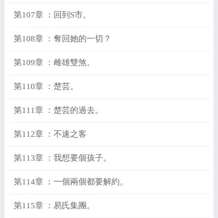
第107章 ：回到S市。
第108章 ：奪回她的一切？
第109章 ：雌雄雙煞。
第110章 ：楚芸。
第111章 ：楚芸的過去。
第112章 ：不速之客
第113章 ：我想要個孩子。
第114章 ：一個兩個都要解約。
第115章 ：易氏集團。