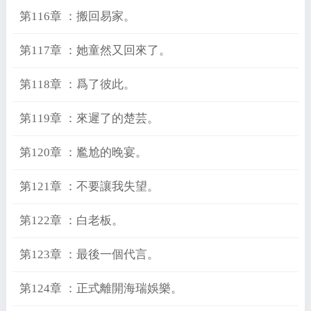
第116章 ：搬回易家。
第117章 ：她童然又回來了。
第118章 ：爲了彼此。
第119章 ：來遲了的楚芸。
第120章 ：尷尬的晚宴。
第121章 ：不要讓我失望。
第122章 ：白老板。
第123章 ：最後一個代言。
第124章 ：正式離開海瑞娛樂。