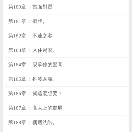
第180章 ：當面對質。
第181章 ：攤牌。
第182章 ：不速之客。
第183章 ：入住易家。
第184章 ：易承修的盤問。
第185章 ：推波助瀾。
第186章 ：就這麼想要？
第187章 ：高大上的畫展。
第188章 ：偶遇沈皓。