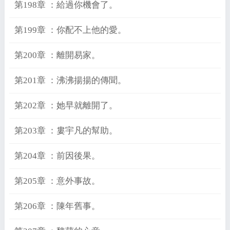
第198章 ：給過你機會了。
第199章 ：你配不上他的愛。
第200章 ：離開易家。
第201章 ：沸沸揚揚的傳聞。
第202章 ：她早就離開了。
第203章 ：婁宇凡的幫助。
第204章 ：前因後果。
第205章 ：意外事故。
第206章 ：陳年舊事。