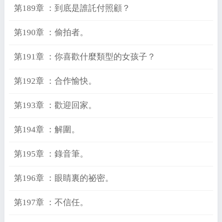
第189章 ：到底是誰託付照顧？
第190章 ：偷拍者。
第191章 ：你喜歡什麼類型的女孩子？
第192章 ：合作愉快。
第193章 ：歡迎回家。
第194章 ：解圍。
第195章 ：錄音筆。
第196章 ：眼睛裏的祕密。
第197章 ：不信任。