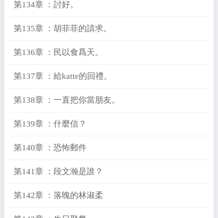
第134章 ：討好。
第135章 ：胡菲菲的請求。
第136章 ：民以食爲天。
第137章 ：給katte的回禮。
第138章 ：一直把你當朋友。
第139章 ：什麼信？
第140章 ：恐怖郵件
第141章 ：段文瀚是誰？
第142章 ：落魄的林淑柔