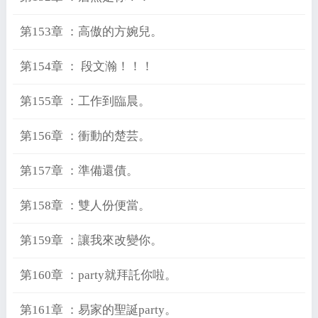
第153章 ：高傲的方婉兒。
第154章 ： 段文瀚！！！
第155章 ：工作到臨晨。
第156章 ：衝動的楚芸。
第157章 ：準備還債。
第158章 ：雙人份便當。
第159章 ：讓我來改變你。
第160章 ：party就拜託你啦。
第161章 ：易家的聖誕party。