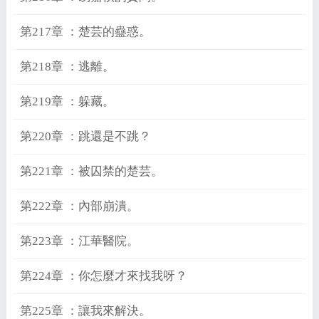
第217章 ：楚芸的蠱惑。
第218章 ：逃離。
第219章 ：躲藏。
第220章 ：跳還是不跳？
第221章 ：被囚禁的楚芸。
第222章 ：內部崩潰。
第223章 ：江華醫院。
第224章 ：你怎麼才來找我呀？
第225章 ：讓我來解決。