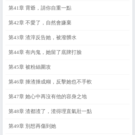
第41章 霄爺，請你自重一點
第42章 不愛了，自然會嫌棄
第43章 渣滓反告她，被潑髒水
第44章 有內鬼，她留了底牌打臉
第45章 被粉絲圍攻
第46章 捶渣捶成糊，反擊她也不手軟
第47章 她心中再沒有他的容身之地
第48章 渣都渣了，渣得理直氣壯一點
第49章 別想再傷到她