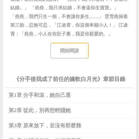
結婚。」 「堯堯，我只求結婚，不會逼你生寶寶。」
「堯堯，我們只生一個，不會讓你多生……」 雲雪堯揣着
第三胎，忍無可忍，「江凌霄，你這個卑鄙小人！」 江凌
霄：「堯堯，小人在你肚子裏，我是你親愛的。」
開始閱讀
《分手後我成了前任的嬌軟白月光》章節目錄
第1章 分手和滾，她自己選
第2章 從此，別再想輕賤她
第3章 原來放下，並沒有那麼難