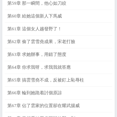
第59章 那一瞬間，他心如刀絞
第60章 給她這個新人下馬威
第61章 這個女人越發野了！
第62章 偷了雲雪堯成果，宋老打臉
第63章 求她辦事，用錯了態度
第64章 你求我呀，求我我就答應
第65章 搞雲雪堯不成，反被釘上恥辱柱
第66章 輪到她跪着討個原諒
第67章 佔了雲家的位置卻在耀武揚威