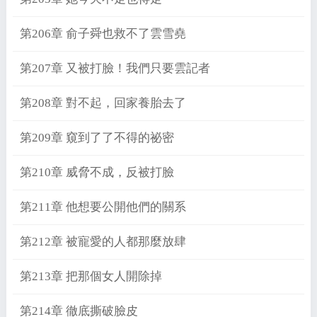
第206章 俞子舜也救不了雲雪堯
第207章 又被打臉！我們只要雲記者
第208章 對不起，回家養胎去了
第209章 窺到了了不得的祕密
第210章 威脅不成，反被打臉
第211章 他想要公開他們的關系
第212章 被寵愛的人都那麼放肆
第213章 把那個女人開除掉
第214章 徹底撕破臉皮