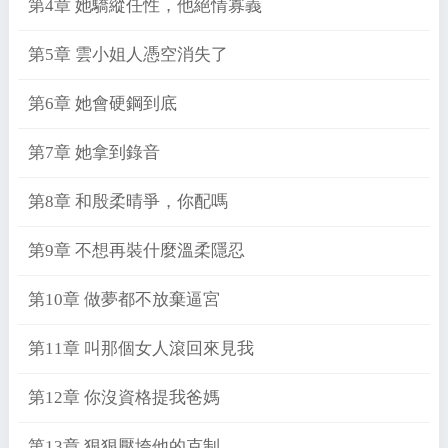
第4章 她驕縱任性，他絕情寡義
第5章 雲小姐人憑空消失了
第6章 她會硬鋼到底
第7章 她拿到錄音
第8章 和殷柔晴爭，你配嗎
第9章 不想再裝什麼溫柔隱忍
第10章 做夢都不放棄逼宮
第11章 叫那個女人滾回來見我
第12章 你沒資格提我爸媽
第13章 狠狠壓垮他的克制