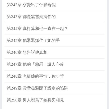
第242章 察覺出了什麼端倪
第243章 都是雲雪堯搞你的
第244章 真打算和他一直在一起？
第245章 他緊緊抓住了她的手
第246章 想告訴他真相
第247章 他的「懲罰」讓人心冷
第248章 老板娘的事情，你少管
第249章 雲雪堯避開了設定的陷阱
第250章 男人都爲了她兵刃相見