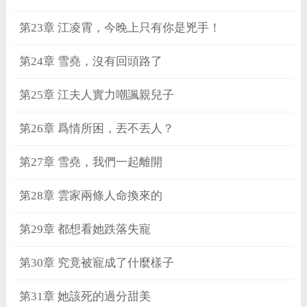
第23章 江凌霄，今晚上只有你是兇手！
第24章 雪堯，沒有回頭路了
第25章 江夫人實力嘲諷親兒子
第26章 爲情所困，丟不丟人？
第27章 雪堯，我們一起離開
第28章 雲家兩條人命換來的
第29章 都想看她跌落失寵
第30章 究竟被寵成了什麼樣子
第31章 她該死的過分甜美