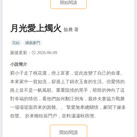
開始閱讀
月光愛上燭火
餘農 著
完結
總裁豪門
最後更新：
2026-06-09
小說簡介
窮小子走了桃花運，傍上富婆，從此改變了自己的命運。
本來家中一貧如洗，卻過上了錦衣玉食的生活。但愛情的
路上並不是一帆風順。重重阻撓的黑手，暗暗的伸向了這
對幸福的情侶，看他們如何翻江倒海，最終夫妻協力戰勝
一場場迎面而來的困難。。 摯愛無牽總關情，豪閨下嫁多
怨聲。 折來蟾桂裝門戶，豈料瀟瀟秋雨增。
開始閱讀