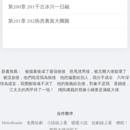
第200章 201千古冰川一日融
第201章 202病房裏面大團圓
新書推薦：
被拋棄後成了最強狼後
怒甩渣男後，被京圈大佬寵壞了
被流放後，他們跪迎我為狼後
他把偏愛給別人，我分手成全
六年深
情為虛妄，我覺醒狼魂不演了
他的擬娩綜合徵，對象不是我
退婚後，
江太太的馬甲掉了一地！
殘疾總裁的替嫁小嬌妻是滿級大佬
合作夥伴
MoboReader
免費短劇
小說線上看
暖暖小說
短劇線上看
糟糕！
禁慾大佬淪陷了