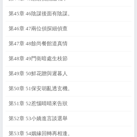
第45章 46陰謀後面有陰謀。
第46章 47兩位偵探細偵查
第47章 48餘尚餐館道真情
第48章 49門衛暗處生枝節
第49章 50鮮花贈與遲暮人
第50章 51保安胡亂透玄機。
第51章 52惹惱晴晴來告狀
第52章 53小嬌進言談選舉
第53章 54姻緣回轉再相逢。