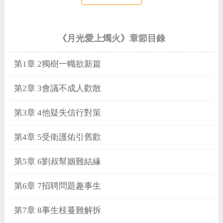
《月光愛上燭火》章節目錄
第1章 2獨樹一幟欲新篇
第2章 3會議不成人歡散
第3章 4他疑失信行對策
第4章 5受衛護佑引舊歡
第5章 6劉叔幫姻難結緣
第6章 7招聘問題趣事生
第7章 8事生枝蔓難解拆