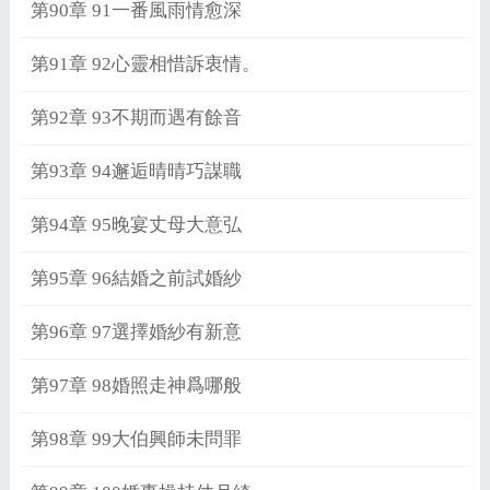
第90章 91一番風雨情愈深
第91章 92心靈相惜訴衷情。
第92章 93不期而遇有餘音
第93章 94邂逅晴晴巧謀職
第94章 95晚宴丈母大意弘
第95章 96結婚之前試婚紗
第96章 97選擇婚紗有新意
第97章 98婚照走神爲哪般
第98章 99大伯興師未問罪