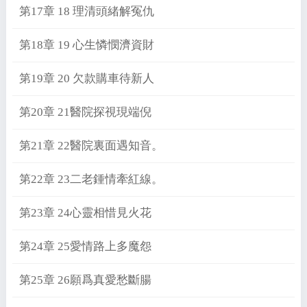
第17章 18 理清頭緒解冤仇
第18章 19 心生憐憫濟資財
第19章 20 欠款購車待新人
第20章 21醫院探視現端倪
第21章 22醫院裏面遇知音。
第22章 23二老鍾情牽紅線。
第23章 24心靈相惜見火花
第24章 25愛情路上多魔怨
第25章 26願爲真愛愁斷腸