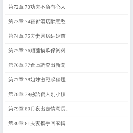
第72章 73功夫不負有心人
第73章 74霍都酒店醉意憨
第74章 75夫妻圓房結婚前
第75章 76順藤摸瓜保衛科
第76章 77倉庫調查出新聞
第77章 78姐妹激戰起硝煙
第78章 79惡語傷人別小樓
第79章 80月夜出走情意長。
第80章 81夫妻攜手回家轉