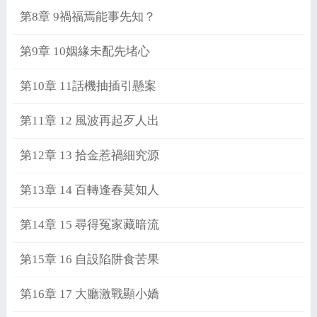
第8章 9禍福焉能事先知？
第9章 10姻緣未配先堵心
第10章 11話機抽插引懸案
第11章 12 風波再起歹人出
第12章 13 拾金惹禍細究源
第13章 14 百轉逢春莫知人
第14章 15 尋得冤家藏暗流
第15章 16 自設陷阱食苦果
第16章 17 大廳激戰顯小嬌