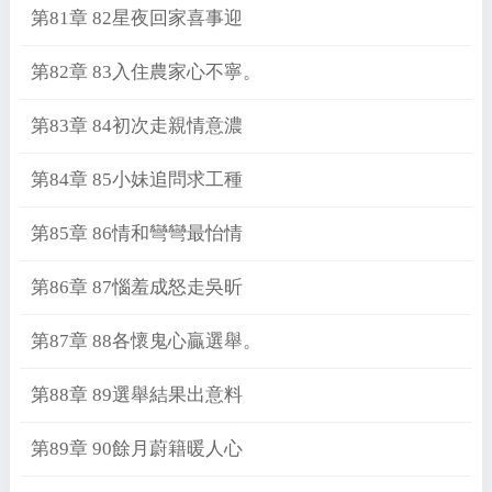
第81章 82星夜回家喜事迎
第82章 83入住農家心不寧。
第83章 84初次走親情意濃
第84章 85小妹追問求工種
第85章 86情和彎彎最怡情
第86章 87惱羞成怒走吳昕
第87章 88各懷鬼心贏選舉。
第88章 89選舉結果出意料
第89章 90餘月蔚籍暖人心