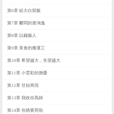
第6章 給大白留飯
第7章 鬱悶的唐鴻逸
第8章 以錢服人
第9章 美食的搬運工
第10章 希望越大，失望越大
第11章 小雲彩的擔憂
第12章 甘始再現
第13章 我收你爲師
第14章 你媽要死啦