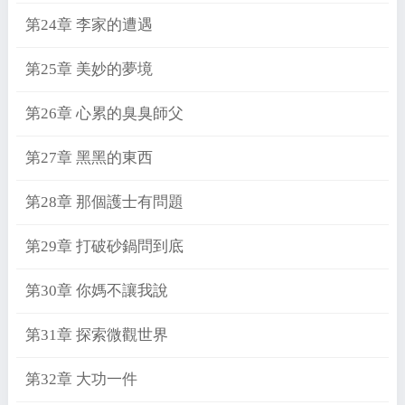
第24章 李家的遭遇
第25章 美妙的夢境
第26章 心累的臭臭師父
第27章 黑黑的東西
第28章 那個護士有問題
第29章 打破砂鍋問到底
第30章 你媽不讓我說
第31章 探索微觀世界
第32章 大功一件