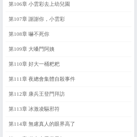
第106章 小雲彩去上幼兒園
第107章 謝謝你，小雲彩
第108章 嚇不死你
第109章 大嗓門阿姨
第110章 好大一桶粑粑
第111章 夜總會集體自殺事件
第112章 康兵王登門拜訪
第113章 冰激凌驅邪符
第114章 無慮真人的眼界高了