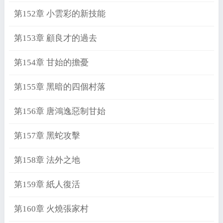
第152章 小雲彩的新技能
第153章 顧良才的過去
第154章 甘始的擔憂
第155章 黑暗的四個村落
第156章 唐鴻逸惡制甘始
第157章 黑蛇攻擊
第158章 法外之地
第159章 紙人復活
第160章 火燒張家村