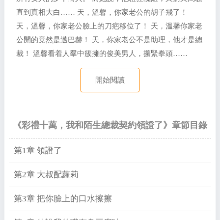
直到真相大白…… 天，溫馨，你家老公的胡子飛了！
天，溫馨，你家老公臉上的刀疤移位了！ 天，溫馨你家老
公開的竟然是邁巴赫！ 天，你家老公不是助理，他才是總
裁！ 溫馨看着人羣中簇擁的俊美男人，攥緊拳頭……
開始閱讀
《彩禮十萬，我和陌生總裁契約領證了》章節目錄
第1章 領證了
第2章 大叔配蘿莉
第3章 把你臉上的口水擦擦