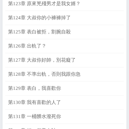
第123章 原來兇殘男才是我女婿？
第124章 大叔你的小褲褲掉了
第125章 表白被拒，割腕自殺
第126章 出軌了？
第127章 大叔你好帥，別花癡了
第128章 不準出軌，否則我跟你急
第129章 表白，我喜歡你
第130章 我有喜歡的人了
第131章 一桶髒水潑死你