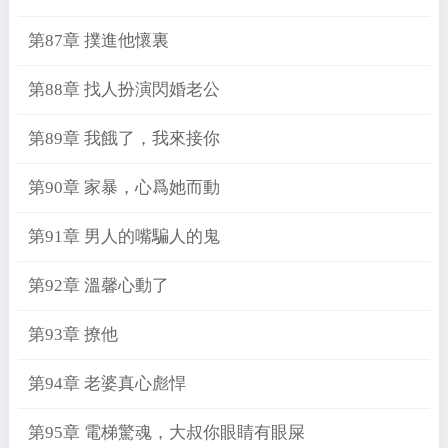
第87章 撲進他懷裏
第88章 找人扮演閃婚老公
第89章 我餓了，我來接你
第90章 家暴，心爲她而動
第91章 男人的嘴騙人的鬼
第92章 溫馨心動了
第93章 撩他
第94章 老婆真心彪悍
第95章 電梯驚魂，大叔你眼睛有眼屎