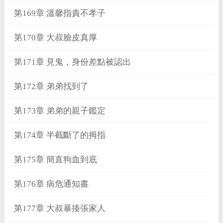
第169章 溫馨指責不孝子
第170章 大叔臉皮真厚
第171章 見鬼，身份差點被認出
第172章 弟弟找到了
第173章 弟弟的親子鑑定
第174章 半截斷了的拇指
第175章 簡直狗血到底
第176章 病危通知書
第177章 大叔暴揍張家人