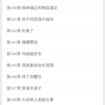
第160章 精神滿足和物質滿足
第161章 你不同意我不碰你
第162章 約會了
第163章 飛機墜毀
第164章 伺候她穿衣
第165章 我就要給你生寶寶
第166章 得了抑鬱症
第167章 救落水孩子
第168章 大叔救人差點出事