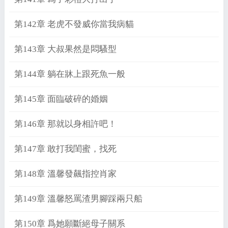
第142章 老虎不發威你當我病貓
第143章 大叔果然是悶騷型
第144章 躺在牀上跟死魚一般
第145章 面臨破碎的婚姻
第146章 那就以身相許吧！
第147章 敢打我閨蜜，找死
第148章 溫馨發飆指控肖家
第149章 溫馨怒罵渣男腳踩兩只船
第150章 爲她願斷絕母子關系