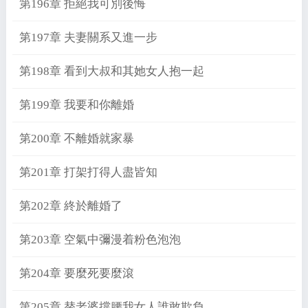
第196章 拒絕我可別後悔
第197章 夫妻關系又進一步
第198章 看到大叔和其她女人抱一起
第199章 我要和你離婚
第200章 不離婚就家暴
第201章 打架打得人盡皆知
第202章 終於離婚了
第203章 空氣中彌漫着粉色泡泡
第204章 要麼死要麼滾
第205章 替老婆撐腰我女人誰敢欺負