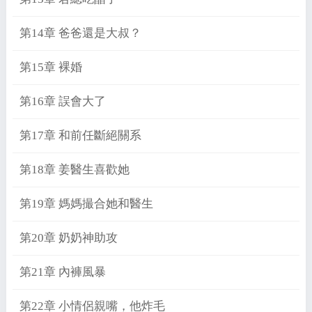
第14章 爸爸還是大叔？
第15章 裸婚
第16章 誤會大了
第17章 和前任斷絕關系
第18章 姜醫生喜歡她
第19章 媽媽撮合她和醫生
第20章 奶奶神助攻
第21章 內褲風暴
第22章 小情侶親嘴，他炸毛