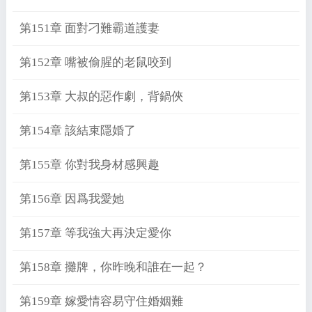
第151章 面對刁難霸道護妻
第152章 嘴被偷腥的老鼠咬到
第153章 大叔的惡作劇，背鍋俠
第154章 該結束隱婚了
第155章 你對我身材感興趣
第156章 因爲我愛她
第157章 等我強大再決定愛你
第158章 攤牌，你昨晚和誰在一起？
第159章 嫁愛情容易守住婚姻難