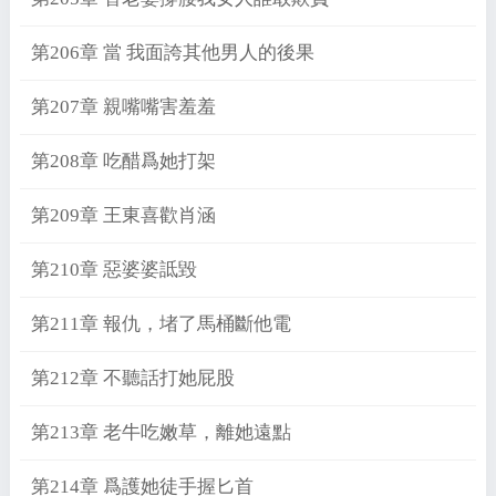
第206章 當 我面誇其他男人的後果
第207章 親嘴嘴害羞羞
第208章 吃醋爲她打架
第209章 王東喜歡肖涵
第210章 惡婆婆詆毀
第211章 報仇，堵了馬桶斷他電
第212章 不聽話打她屁股
第213章 老牛吃嫩草，離她遠點
第214章 爲護她徒手握匕首