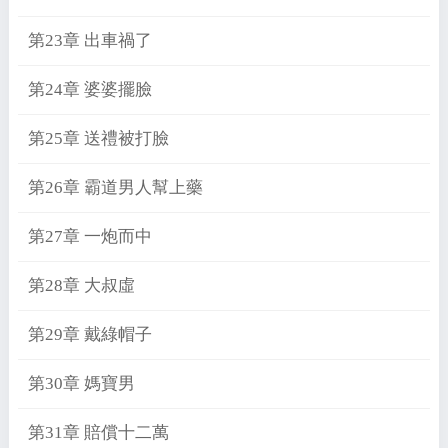
第23章 出車禍了
第24章 婆婆擺臉
第25章 送禮被打臉
第26章 霸道男人幫上藥
第27章 一炮而中
第28章 大叔虛
第29章 戴綠帽子
第30章 媽寶男
第31章 賠償十二萬